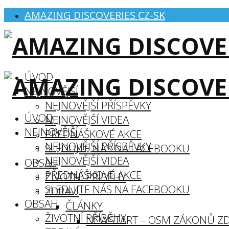
AMAZING DISCOVERIES CZ-SK
ÚVOD
NEJNOVĚJŠÍ
NEJNOVĚJŠÍ PŘÍSPĚVKY
ÚVOD
NEJNOVĚJŠÍ VIDEA
NEJNOVĚJŠÍ
PŘEDNÁŠKOVÉ AKCE
NEJNOVĚJŠÍ PŘÍSPĚVKY
SLEDUJTE NÁS NA FACEBOOKU
NEJNOVĚJŠÍ VIDEA
OBSAH
PŘEDNÁŠKOVÉ AKCE
ŽIVOTNÍ PŘÍBĚHY
SLEDUJTE NÁS NA FACEBOOKU
ZDRAVÍ
OBSAH
ČLÁNKY
ŽIVOTNÍ PŘÍBĚHY
NEWSTART – OSM ZÁKONŮ ZD