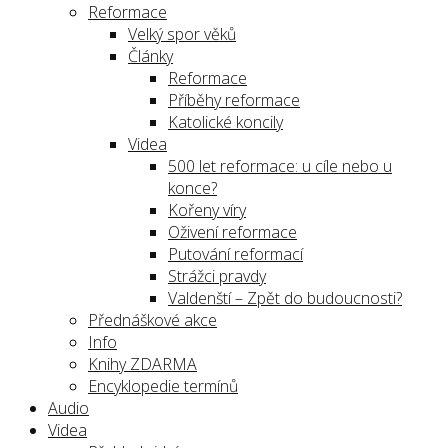
Reformace
Velký spor věků
Články
Reformace
Příběhy reformace
Katolické koncily
Videa
500 let reformace: u cíle nebo u
konce?
Kořeny víry
Oživení reformace
Putování reformací
Strážci pravdy
Valdenští – Zpět do budoucnosti?
Přednáškové akce
Info
Knihy ZDARMA
Encyklopedie termínů
Audio
Videa