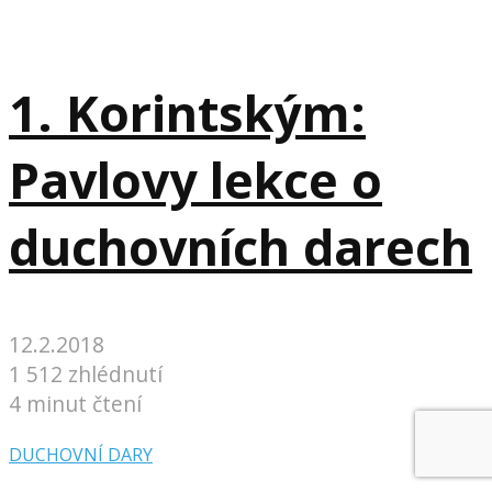
1. Korintským:
Pavlovy lekce o
duchovních darech
12.2.2018
1 512 zhlédnutí
4 minut čtení
DUCHOVNÍ DARY