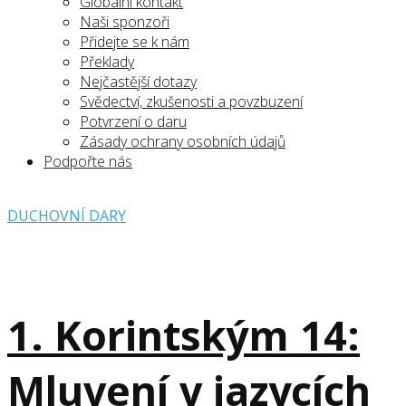
Globální kontakt
Naši sponzoři
Přidejte se k nám
Překlady
Nejčastější dotazy
Svědectví, zkušenosti a povzbuzení
Potvrzení o daru
Zásady ochrany osobních údajů
Podpořte nás
DUCHOVNÍ DARY
1. Korintským 14:
Mluvení v jazycích