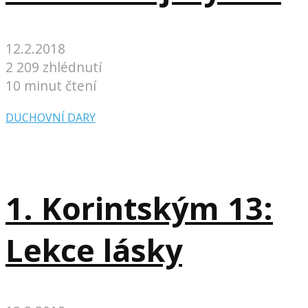
12.2.2018
2 209 zhlédnutí
10 minut čtení
DUCHOVNÍ DARY
1. Korintským 13:
Lekce lásky