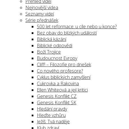
Přehled videí
Nejnovější videa
Seznamy videí
Série přednášek
500 let reformace: u cíle nebo u konce?
Bez obav do blízkých událostí
Biblická kázání
Biblické odpovědi
Boží Trojice
Budoucnost Evropy
Cliff! – Filozofie pro dnešek
Co nového profesore?
Cyklus biblických zamyšlení
Cukrovka a Rakovina
Ellen Whiteová a její kritici
Genesis Konflikt CZ
Genesis Konflikt SK
Hledání pravdy
Hleďte vzhůru
Ježíš: Tvá naděje
Klub zdraví