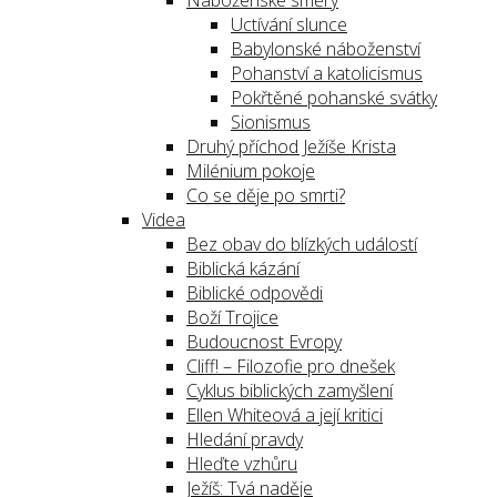
Náboženské směry
Uctívání slunce
Babylonské náboženství
Pohanství a katolicismus
Pokřtěné pohanské svátky
Sionismus
Druhý příchod Ježíše Krista
Milénium pokoje
Co se děje po smrti?
Videa
Bez obav do blízkých událostí
Biblická kázání
Biblické odpovědi
Boží Trojice
Budoucnost Evropy
Cliff! – Filozofie pro dnešek
Cyklus biblických zamyšlení
Ellen Whiteová a její kritici
Hledání pravdy
Hleďte vzhůru
Ježíš: Tvá naděje