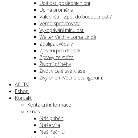
Události posledních dní
Úplná proměna
Valdenští – Zpět do budoucnosti?
Věrné správcovství
Vykopávání minulosti
Walter Veith v Loma Lindě
Zdalipak věda ví
Zjevení pro dnešek
Zprávy ze světa
Životní příběhy
Život v celé své kráse
Živý oheň (Věčné evangelium)
AD-TV
Eshop
Kontakt
Kontaktní informace
O nás
Náš příběh
Naše víra
Naši řečníci