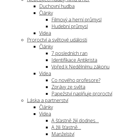
Duchovní hudba
Články
Filmový a herní průmysl
Hudební průmysl
Videa
Proroctví a světové události
Články
7 posledních ran
Identifikace Antikrista
Vpřed k Nedělnímu zákonu
Videa
Co nového profesore?
Zprávy ze světa
Papežství naplňuje proroctví
Láska a partnerství
Články
Videa
A šťastně žijí dodnes…
A žili šťastně…
Manželství