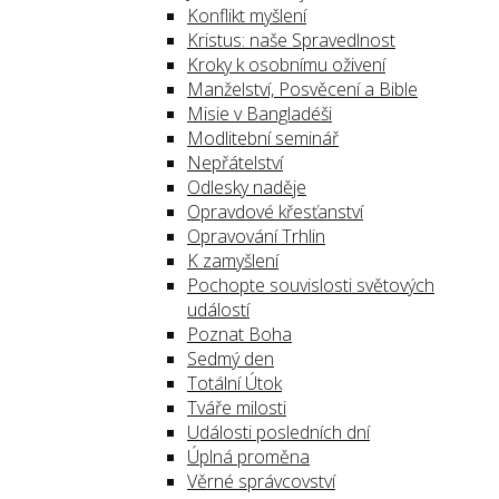
Konflikt myšlení
Kristus: naše Spravedlnost
Kroky k osobnímu oživení
Manželství, Posvěcení a Bible
Misie v Bangladéši
Modlitební seminář
Nepřátelství
Odlesky naděje
Opravdové křesťanství
Opravování Trhlin
K zamyšlení
Pochopte souvislosti světových
událostí
Poznat Boha
Sedmý den
Totální Útok
Tváře milosti
Události posledních dní
Úplná proměna
Věrné správcovství