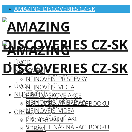
AMAZING DISCOVERIES CZ-SK
ÚVOD
NEJNOVĚJŠÍ
NEJNOVĚJŠÍ PŘÍSPĚVKY
ÚVOD
NEJNOVĚJŠÍ VIDEA
NEJNOVĚJŠÍ
PŘEDNÁŠKOVÉ AKCE
NEJNOVĚJŠÍ PŘÍSPĚVKY
SLEDUJTE NÁS NA FACEBOOKU
NEJNOVĚJŠÍ VIDEA
OBSAH
PŘEDNÁŠKOVÉ AKCE
ŽIVOTNÍ PŘÍBĚHY
SLEDUJTE NÁS NA FACEBOOKU
ZDRAVÍ