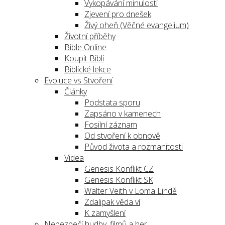
Vykopávání minulosti
Zjevení pro dnešek
Živý oheň (Věčné evangelium)
Životní příběhy
Bible Online
Koupit Bibli
Biblické lekce
Evoluce vs Stvoření
Články
Podstata sporu
Zapsáno v kamenech
Fosilní záznam
Od stvoření k obnově
Původ života a rozmanitosti
Videa
Genesis Konflikt CZ
Genesis Konflikt SK
Walter Veith v Loma Lindě
Zdalipak věda ví
K zamyšlení
Nebezpečí hudby, filmů a her