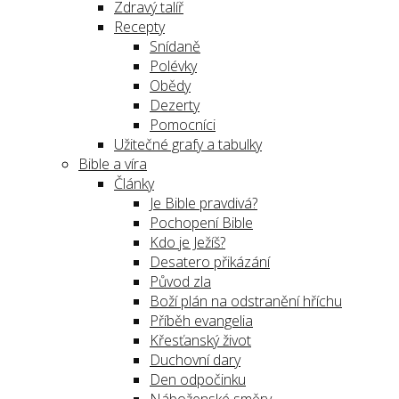
Zdravý talíř
Recepty
Snídaně
Polévky
Obědy
Dezerty
Pomocníci
Užitečné grafy a tabulky
Bible a víra
Články
Je Bible pravdivá?
Pochopení Bible
Kdo je Ježíš?
Desatero přikázání
Původ zla
Boží plán na odstranění hříchu
Příběh evangelia
Křesťanský život
Duchovní dary
Den odpočinku