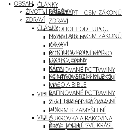
OBSAH
ČLÁNKY
ŽIVOTNÍ PŘÍBĚHY
NEWSTART – OSM ZÁKONŮ
ZDRAVÍ
ZDRAVÍ
ČLÁNKY
ALKOHOL POD LUPOU
NEWSTART – OSM ZÁKONŮ
EXCITOTOXINY
ZDRAVÍ
KÁVA
ALKOHOL POD LUPOU
KONTROVERZNÍ MLÉKO
EXCITOTOXINY
MASO A BIBLE
KÁVA
RAFINOVANÉ POTRAVINY
KONTROVERZNÍ MLÉKO
VEGETARIÁNSKÝ ŽIVOTNÍ
MASO A BIBLE
STYL
RAFINOVANÉ POTRAVINY
VIDEA
VEGETARIÁNSKÝ ŽIVOTNÍ
ŽIVOT V CELÉ SVÉ KRÁSE
STYL
POKRM K ZAMYŠLENÍ
VIDEA
CUKROVKA A RAKOVINA
ŽIVOT V CELÉ SVÉ KRÁSE
PROF. JOHN