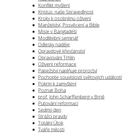
Konflikt myšlení
Kristus: naše Spravedlnost
Kroky k osobnímu oživení
Manželství, Posvěcení a Bible
Misie v Bangladéši
Modlitební seminář
Odlesky naděje
Opravdové křesťanství
Opravování Trhlin
Oživení reformace
Papežství naplňuje proroctví
Pochopte souvislosti světových událostí
Pokrm k zamyšlení
Poznat Boha
prof. John Scharffenberg v Brně
Putování reformací
Sedmý den
Strážci pravdy
Totální Útok
Tváře milosti