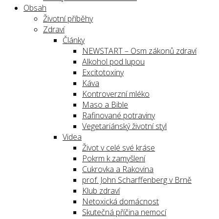
Obsah
Životní příběhy
Zdraví
Články
NEWSTART – Osm zákonů zdraví
Alkohol pod lupou
Excitotoxiny
Káva
Kontroverzní mléko
Maso a Bible
Rafinované potraviny
Vegetariánský životní styl
Videa
Život v celé své kráse
Pokrm k zamyšlení
Cukrovka a Rakovina
prof. John Scharffenberg v Brně
Klub zdraví
Netoxická domácnost
Skutečná příčina nemocí