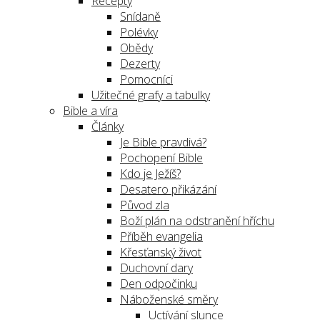
Recepty
Snídaně
Polévky
Obědy
Dezerty
Pomocníci
Užitečné grafy a tabulky
Bible a víra
Články
Je Bible pravdivá?
Pochopení Bible
Kdo je Ježíš?
Desatero přikázání
Původ zla
Boží plán na odstranění hříchu
Příběh evangelia
Křesťanský život
Duchovní dary
Den odpočinku
Náboženské směry
Uctívání slunce