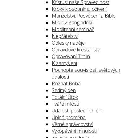
Kristus: naše Spravedlnost
Kroky k osobnímu oživení
Manželství, Posvěcení a Bible
Misie v Bangladéši
Modlitební seminář
Nepřátelství
Odlesky naděje
Opravdové křesťanství
Opravování Trhlin
K zamyšlení
Pochopte souvislosti světových
událostí
Poznat Boha
Sedmý den
Totální Útok
Tváře milosti
Události posledních dní
Úplná proměna
Věrné správcovství
Vykopávání minulosti
Zjevení pro dnešek