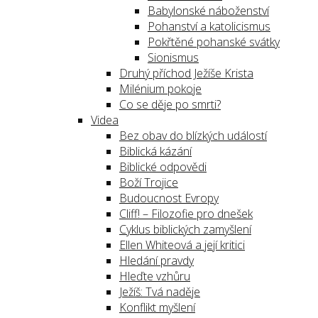
Babylonské náboženství
Pohanství a katolicismus
Pokřtěné pohanské svátky
Sionismus
Druhý příchod Ježíše Krista
Milénium pokoje
Co se děje po smrti?
Videa
Bez obav do blízkých událostí
Biblická kázání
Biblické odpovědi
Boží Trojice
Budoucnost Evropy
Cliff! – Filozofie pro dnešek
Cyklus biblických zamyšlení
Ellen Whiteová a její kritici
Hledání pravdy
Hleďte vzhůru
Ježíš: Tvá naděje
Konflikt myšlení