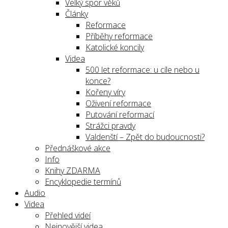
Velký spor věků
Články
Reformace
Příběhy reformace
Katolické koncily
Videa
500 let reformace: u cíle nebo u
konce?
Kořeny víry
Oživení reformace
Putování reformací
Strážci pravdy
Valdenští – Zpět do budoucnosti?
Přednáškové akce
Info
Knihy ZDARMA
Encyklopedie termínů
Audio
Videa
Přehled videí
Nejnovější videa