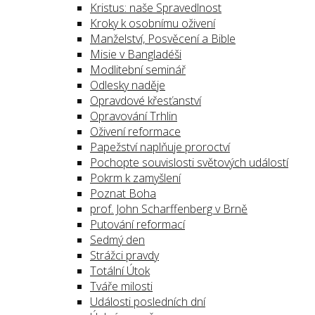
Kristus: naše Spravedlnost
Kroky k osobnímu oživení
Manželství, Posvěcení a Bible
Misie v Bangladéši
Modlitební seminář
Odlesky naděje
Opravdové křesťanství
Opravování Trhlin
Oživení reformace
Papežství naplňuje proroctví
Pochopte souvislosti světových událostí
Pokrm k zamyšlení
Poznat Boha
prof. John Scharffenberg v Brně
Putování reformací
Sedmý den
Strážci pravdy
Totální Útok
Tváře milosti
Události posledních dní