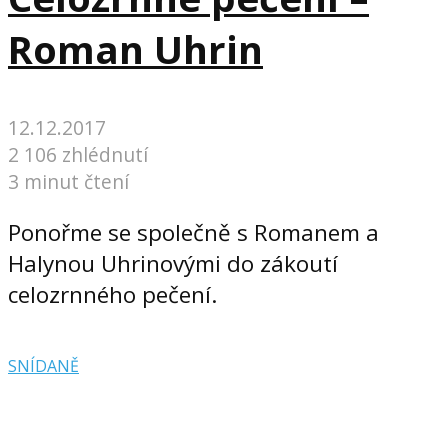
Roman Uhrin
12.12.2017
2 106 zhlédnutí
3 minut čtení
Ponořme se společně s Romanem a
Halynou Uhrinovými do zákoutí
celozrnného pečení.
SNÍDANĚ