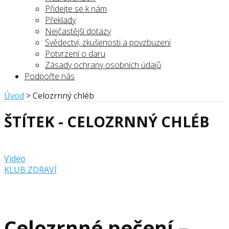
Přidejte se k nám
Překlady
Nejčastější dotazy
Svědectví, zkušenosti a povzbuzení
Potvrzení o daru
Zásady ochrany osobních údajů
Podpořte nás
Úvod
>
Celozrnný chléb
ŠTÍTEK - CELOZRNNÝ CHLÉB
Video
KLUB ZDRAVÍ
Celozrnné pečení –