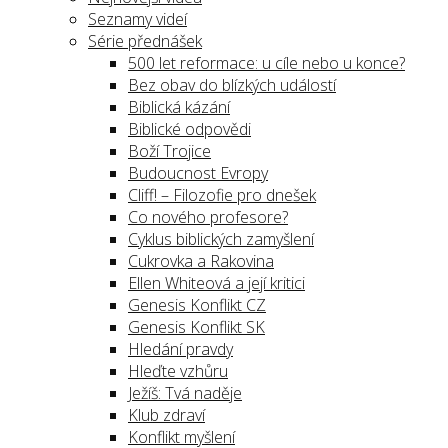
Seznamy videí
Série přednášek
500 let reformace: u cíle nebo u konce?
Bez obav do blízkých událostí
Biblická kázání
Biblické odpovědi
Boží Trojice
Budoucnost Evropy
Cliff! – Filozofie pro dnešek
Co nového profesore?
Cyklus biblických zamyšlení
Cukrovka a Rakovina
Ellen Whiteová a její kritici
Genesis Konflikt CZ
Genesis Konflikt SK
Hledání pravdy
Hleďte vzhůru
Ježíš: Tvá naděje
Klub zdraví
Konflikt myšlení