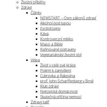
Životní příběhy
Zdraví
Články
NEWSTART – Osm zákonů zdraví
Alkohol pod lupou
Excitotoxiny
Káva
Kontroverzní mléko
Maso a Bible
Rafinované potraviny
Vegetariánský životní styl
Videa
Život v celé své kráse
Pokrm k zamyšlení
Cukrovka a Rakovina
prof. John Scharffenberg v Brně
Klub zdraví
Netoxická domácnost
Skutečná příčina nemocí
Zdravý talíř