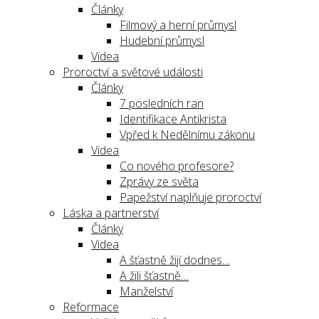
Články
Filmový a herní průmysl
Hudební průmysl
Videa
Proroctví a světové události
Články
7 posledních ran
Identifikace Antikrista
Vpřed k Nedělnímu zákonu
Videa
Co nového profesore?
Zprávy ze světa
Papežství naplňuje proroctví
Láska a partnerství
Články
Videa
A šťastně žijí dodnes…
A žili šťastně…
Manželství
Reformace