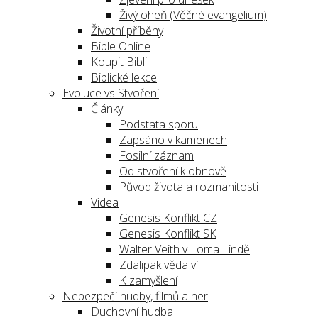
Živý oheň (Věčné evangelium)
Životní příběhy
Bible Online
Koupit Bibli
Biblické lekce
Evoluce vs Stvoření
Články
Podstata sporu
Zapsáno v kamenech
Fosilní záznam
Od stvoření k obnově
Původ života a rozmanitosti
Videa
Genesis Konflikt CZ
Genesis Konflikt SK
Walter Veith v Loma Lindě
Zdalipak věda ví
K zamyšlení
Nebezpečí hudby, filmů a her
Duchovní hudba