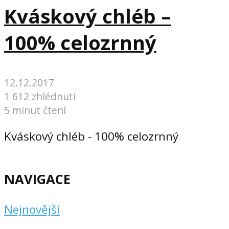
Kváskový chléb –
100% celozrnný
12.12.2017
1 612 zhlédnutí
5 minut čtení
Kváskový chléb - 100% celozrnný
NAVIGACE
Nejnovější