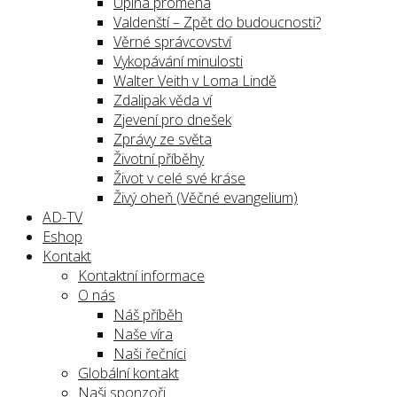
Úplná proměna
Valdenští – Zpět do budoucnosti?
Věrné správcovství
Vykopávání minulosti
Walter Veith v Loma Lindě
Zdalipak věda ví
Zjevení pro dnešek
Zprávy ze světa
Životní příběhy
Život v celé své kráse
Živý oheň (Věčné evangelium)
AD-TV
Eshop
Kontakt
Kontaktní informace
O nás
Náš příběh
Naše víra
Naši řečníci
Globální kontakt
Naši sponzoři