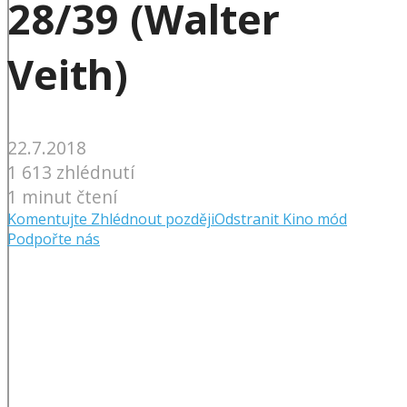
28/39 (Walter
Veith)
22.7.2018
1 613 zhlédnutí
1 minut čtení
Komentujte
Zhlédnout později
Odstranit
Kino mód
Podpořte nás