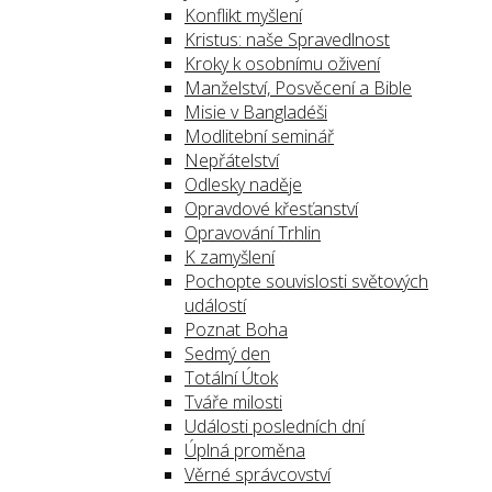
Konflikt myšlení
Kristus: naše Spravedlnost
Kroky k osobnímu oživení
Manželství, Posvěcení a Bible
Misie v Bangladéši
Modlitební seminář
Nepřátelství
Odlesky naděje
Opravdové křesťanství
Opravování Trhlin
K zamyšlení
Pochopte souvislosti světových
událostí
Poznat Boha
Sedmý den
Totální Útok
Tváře milosti
Události posledních dní
Úplná proměna
Věrné správcovství