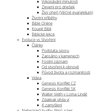
Vykopávání minulosti
Zjevení pro dnešek
Živý oheň (Věčné evangelium)
Životní příběhy
Bible Online
Koupit Bibli
Biblické lekce
Evoluce vs Stvoření
Články
Podstata sporu
Zapsáno v kamenech
Fosilní záznam
Od stvoření k obnově
Původ života a rozmanitosti
Videa
Genesis Konflikt CZ
Genesis Konflikt SK
Walter Veith v Loma Lindě
Zdalipak věda ví
K zamyšlení
Nebezpečí hudby, filmů a her