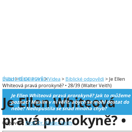
BIBLICKÉ ODPOVĚDI
Úvod
>
Bible a víra
>
Videa
>
Biblické odpovědi
>
Je Ellen
Whiteová pravá prorokyně? • 28/39 (Walter Veith)
Je Ellen Whiteová pravá prorokyně? Jak to můžeme
Je Ellen Whiteová
poznat? Musím v ní věřit, abych se mohl dostat do
nebe? Nedopustila se snad mnoha chyb?
pravá prorokyně? •
Odpovídá:
Prof. Dr. Walter Veith