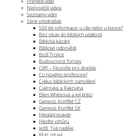
Přehled videí
Nejnovější videa
Seznamy videí
Série přednášek
500 let reformace: u cíle nebo u konce?
Bez obav do blízkých událostí
Biblická kázání
Biblické odpovědi
Boží Trojice
Budoucnost Evropy
Cliff! – Filozofie pro dnešek
Co nového profesore?
Cyklus biblických zamyšlení
Cukrovka a Rakovina
Ellen Whiteová a její kritici
Genesis Konflikt CZ
Genesis Konflikt SK
Hledání pravdy
Hleďte vzhůru
Ježíš: Tvá naděje
Klub zdraví