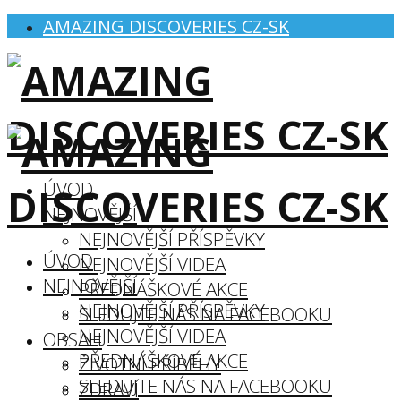
AMAZING DISCOVERIES CZ-SK
ÚVOD
NEJNOVĚJŠÍ
NEJNOVĚJŠÍ PŘÍSPĚVKY
ÚVOD
NEJNOVĚJŠÍ VIDEA
NEJNOVĚJŠÍ
PŘEDNÁŠKOVÉ AKCE
NEJNOVĚJŠÍ PŘÍSPĚVKY
SLEDUJTE NÁS NA FACEBOOKU
NEJNOVĚJŠÍ VIDEA
OBSAH
PŘEDNÁŠKOVÉ AKCE
ŽIVOTNÍ PŘÍBĚHY
SLEDUJTE NÁS NA FACEBOOKU
ZDRAVÍ