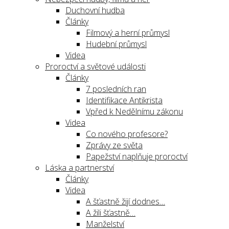
Duchovní hudba
Články
Filmový a herní průmysl
Hudební průmysl
Videa
Proroctví a světové události
Články
7 posledních ran
Identifikace Antikrista
Vpřed k Nedělnímu zákonu
Videa
Co nového profesore?
Zprávy ze světa
Papežství naplňuje proroctví
Láska a partnerství
Články
Videa
A šťastně žijí dodnes…
A žili šťastně…
Manželství