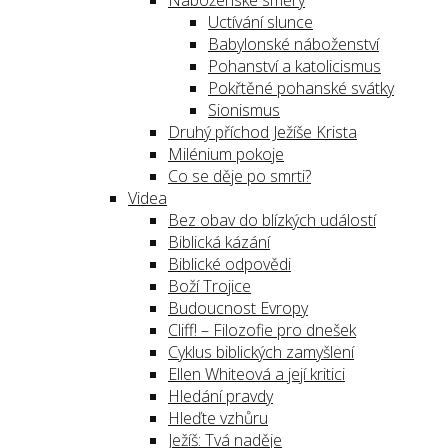
Náboženské směry
Uctívání slunce
Babylonské náboženství
Pohanství a katolicismus
Pokřtěné pohanské svátky
Sionismus
Druhý příchod Ježíše Krista
Milénium pokoje
Co se děje po smrti?
Videa
Bez obav do blízkých událostí
Biblická kázání
Biblické odpovědi
Boží Trojice
Budoucnost Evropy
Cliff! – Filozofie pro dnešek
Cyklus biblických zamyšlení
Ellen Whiteová a její kritici
Hledání pravdy
Hleďte vzhůru
Ježíš: Tvá naděje