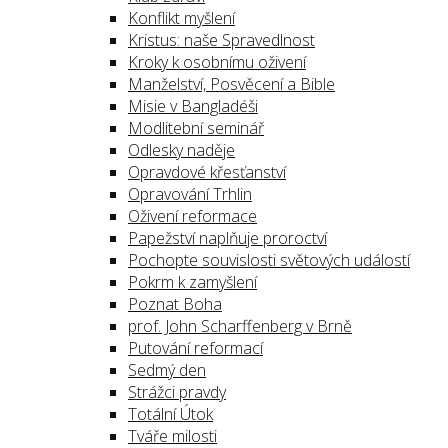
Konflikt myšlení
Kristus: naše Spravedlnost
Kroky k osobnímu oživení
Manželství, Posvěcení a Bible
Misie v Bangladéši
Modlitební seminář
Odlesky naděje
Opravdové křesťanství
Opravování Trhlin
Oživení reformace
Papežství naplňuje proroctví
Pochopte souvislosti světových událostí
Pokrm k zamyšlení
Poznat Boha
prof. John Scharffenberg v Brně
Putování reformací
Sedmý den
Strážci pravdy
Totální Útok
Tváře milosti