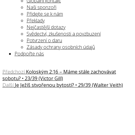
Globální kontakt
Naši sponzoři
Přidejte se k nám
Překlady
Nejčastější dotazy
Svědectví, zkušenosti a povzbuzení
Potvrzení o daru
Zásady ochrany osobních údajů
Podpořte nás
Předchozí
Koloským 2:16 – Máme stále zachovávat
sobotu? • 23/39 (Victor Gill)
Další
Je Ježíš stvořenou bytostí? • 29/39 (Walter Veith)