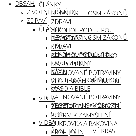
OBSAH
ČLÁNKY
ŽIVOTNÍ PŘÍBĚHY
NEWSTART – OSM ZÁKONŮ
ZDRAVÍ
ZDRAVÍ
ČLÁNKY
ALKOHOL POD LUPOU
NEWSTART – OSM ZÁKONŮ
EXCITOTOXINY
ZDRAVÍ
KÁVA
ALKOHOL POD LUPOU
KONTROVERZNÍ MLÉKO
EXCITOTOXINY
MASO A BIBLE
KÁVA
RAFINOVANÉ POTRAVINY
KONTROVERZNÍ MLÉKO
VEGETARIÁNSKÝ ŽIVOTNÍ
MASO A BIBLE
STYL
RAFINOVANÉ POTRAVINY
VIDEA
VEGETARIÁNSKÝ ŽIVOTNÍ
ŽIVOT V CELÉ SVÉ KRÁSE
STYL
POKRM K ZAMYŠLENÍ
VIDEA
CUKROVKA A RAKOVINA
ŽIVOT V CELÉ SVÉ KRÁSE
PROF. JOHN