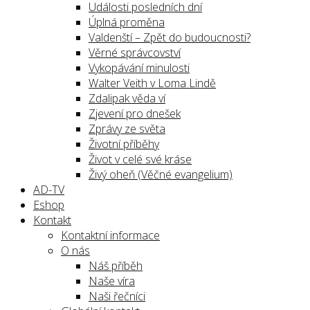
Události posledních dní
Úplná proměna
Valdenští – Zpět do budoucnosti?
Věrné správcovství
Vykopávání minulosti
Walter Veith v Loma Lindě
Zdalipak věda ví
Zjevení pro dnešek
Zprávy ze světa
Životní příběhy
Život v celé své kráse
Živý oheň (Věčné evangelium)
AD-TV
Eshop
Kontakt
Kontaktní informace
O nás
Náš příběh
Naše víra
Naši řečníci