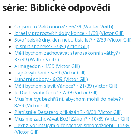
série:
Biblické odpovědi
Co jsou to Velikonoce? • 36/39 (Walter Veith)
Izrael v proroctvích doby konce • 1/39 (Victor Gill)
Stvořitelské dny: den nebo tisíc let? • 2/39 (Victor Gill)
Je smrt spánek? • 3/39 (Victor Gill)
Měli bychom zachovávat starozákonní svátky? •
33/39 (Walter Veith)
Armagedon • 4/39 (Victor Gill)
Tajné vytržení • 5/39 (Victor Gill)
Lunární soboty • 6/39 (Victor Gill)
Měli bychom slavit Vánoce? • 21/39 (Victor Gill)
Je Duch svatý žena? • 7/39 (Victor Gill)
Musíme být bezhříšní, abychom mohli do nebe? •
8/39 (Victor Gill)
Platí stále Desatero přikázání? • 9/39 (Victor Gill)
Musíme zachovávat Boží Zákon? • 10/39 (Victor Gill)
Text z Korintským o ženách ve shromáždění • 11/39
(Victor Gill)