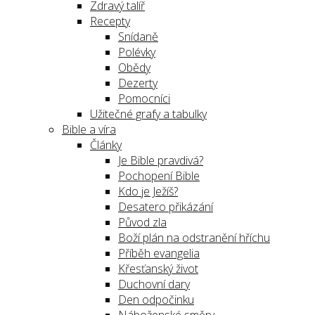
Zdravý talíř
Recepty
Snídaně
Polévky
Obědy
Dezerty
Pomocníci
Užitečné grafy a tabulky
Bible a víra
Články
Je Bible pravdivá?
Pochopení Bible
Kdo je Ježíš?
Desatero přikázání
Původ zla
Boží plán na odstranění hříchu
Příběh evangelia
Křesťanský život
Duchovní dary
Den odpočinku