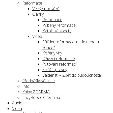
Reformace
Velký spor věků
Články
Reformace
Příběhy reformace
Katolické koncily
Videa
500 let reformace: u cíle nebo u
konce?
Kořeny víry
Oživení reformace
Putování reformací
Strážci pravdy
Valdenští – Zpět do budoucnosti?
Přednáškové akce
Info
Knihy ZDARMA
Encyklopedie termínů
Audio
Videa