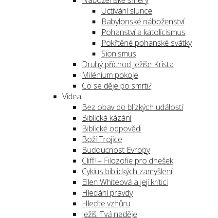
Náboženské směry
Uctívání slunce
Babylonské náboženství
Pohanství a katolicismus
Pokřtěné pohanské svátky
Sionismus
Druhý příchod Ježíše Krista
Milénium pokoje
Co se děje po smrti?
Videa
Bez obav do blízkých událostí
Biblická kázání
Biblické odpovědi
Boží Trojice
Budoucnost Evropy
Cliff! – Filozofie pro dnešek
Cyklus biblických zamyšlení
Ellen Whiteová a její kritici
Hledání pravdy
Hleďte vzhůru
Ježíš: Tvá naděje