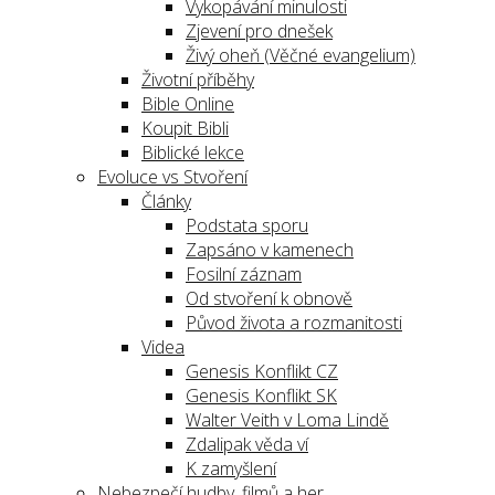
Vykopávání minulosti
Zjevení pro dnešek
Živý oheň (Věčné evangelium)
Životní příběhy
Bible Online
Koupit Bibli
Biblické lekce
Evoluce vs Stvoření
Články
Podstata sporu
Zapsáno v kamenech
Fosilní záznam
Od stvoření k obnově
Původ života a rozmanitosti
Videa
Genesis Konflikt CZ
Genesis Konflikt SK
Walter Veith v Loma Lindě
Zdalipak věda ví
K zamyšlení
Nebezpečí hudby, filmů a her