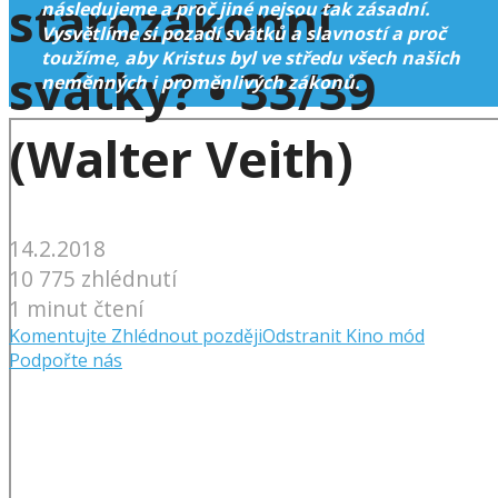
starozákonní
následujeme a proč jiné nejsou tak zásadní.
Vysvětlíme si pozadí svátků a slavností a proč
toužíme, aby Kristus byl ve středu všech našich
svátky? • 33/39
neměnných i proměnlivých zákonů.
(Walter Veith)
14.2.2018
10 775 zhlédnutí
1 minut čtení
Komentujte
Zhlédnout později
Odstranit
Kino mód
Podpořte nás