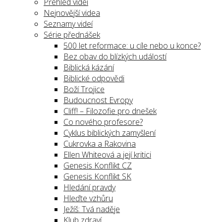
Přehled videí
Nejnovější videa
Seznamy videí
Série přednášek
500 let reformace: u cíle nebo u konce?
Bez obav do blízkých událostí
Biblická kázání
Biblické odpovědi
Boží Trojice
Budoucnost Evropy
Cliff! – Filozofie pro dnešek
Co nového profesore?
Cyklus biblických zamyšlení
Cukrovka a Rakovina
Ellen Whiteová a její kritici
Genesis Konflikt CZ
Genesis Konflikt SK
Hledání pravdy
Hleďte vzhůru
Ježíš: Tvá naděje
Klub zdraví