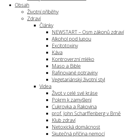
Obsah
Životní příběhy
Zdraví
Články
NEWSTART – Osm zákonů zdraví
Alkohol pod lupou
Excitotoxiny
Káva
Kontroverzní mléko
Maso a Bible
Rafinované potraviny
Vegetariánský životní styl
Videa
Život v celé své kráse
Pokrm k zamyšlení
Cukrovka a Rakovina
prof. John Scharffenberg v Brně
Klub zdraví
Netoxická domácnost
Skutečná příčina nemocí