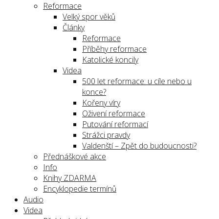
Reformace
Velký spor věků
Články
Reformace
Příběhy reformace
Katolické koncily
Videa
500 let reformace: u cíle nebo u
konce?
Kořeny víry
Oživení reformace
Putování reformací
Strážci pravdy
Valdenští – Zpět do budoucnosti?
Přednáškové akce
Info
Knihy ZDARMA
Encyklopedie termínů
Audio
Videa