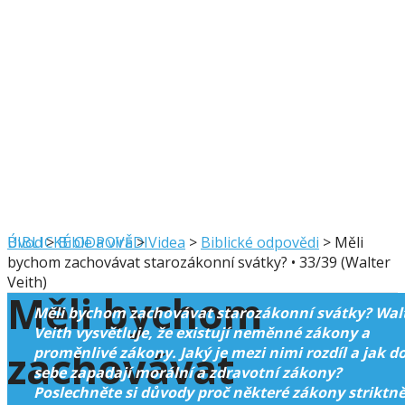
BIBLICKÉ ODPOVĚDI
Úvod
>
Bible a víra
>
Videa
>
Biblické odpovědi
>
Měli
bychom zachovávat starozákonní svátky? • 33/39 (Walter
Veith)
Měli bychom
Měli bychom zachovávat starozákonní svátky? Wal
Veith vysvětluje, že existují neměnné zákony a
zachovávat
proměnlivé zákony. Jaký je mezi nimi rozdíl a jak d
sebe zapadají morální a zdravotní zákony?
Poslechněte si důvody proč některé zákony striktn