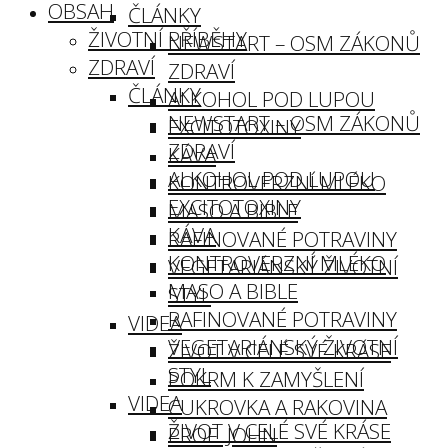
OBSAH
ČLÁNKY
ŽIVOTNÍ PŘÍBĚHY
NEWSTART – OSM ZÁKONŮ
ZDRAVÍ
ZDRAVÍ
ČLÁNKY
ALKOHOL POD LUPOU
NEWSTART – OSM ZÁKONŮ
EXCITOTOXINY
ZDRAVÍ
KÁVA
ALKOHOL POD LUPOU
KONTROVERZNÍ MLÉKO
EXCITOTOXINY
MASO A BIBLE
KÁVA
RAFINOVANÉ POTRAVINY
KONTROVERZNÍ MLÉKO
VEGETARIÁNSKÝ ŽIVOTNÍ
MASO A BIBLE
STYL
RAFINOVANÉ POTRAVINY
VIDEA
VEGETARIÁNSKÝ ŽIVOTNÍ
ŽIVOT V CELÉ SVÉ KRÁSE
STYL
POKRM K ZAMYŠLENÍ
VIDEA
CUKROVKA A RAKOVINA
ŽIVOT V CELÉ SVÉ KRÁSE
PROF. JOHN