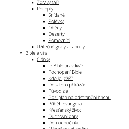
Zdravý talíř
Recepty
Snídaně
Polévky
Obědy
Dezerty
Pomocníci
Užitečné grafy a tabulky
Bible a víra
Články
Je Bible pravdivá?
Pochopení Bible
Kdo je Ježíš?
Desatero přikázání
Původ zla
Boží plán na odstranění hříchu
Příběh evangelia
Křesťanský život
Duchovní dary
Den odpočinku