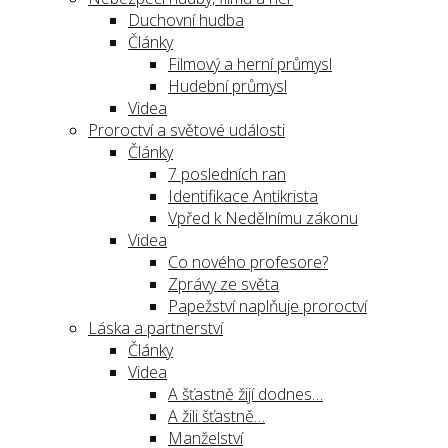
Duchovní hudba
Články
Filmový a herní průmysl
Hudební průmysl
Videa
Proroctví a světové události
Články
7 posledních ran
Identifikace Antikrista
Vpřed k Nedělnímu zákonu
Videa
Co nového profesore?
Zprávy ze světa
Papežství naplňuje proroctví
Láska a partnerství
Články
Videa
A šťastně žijí dodnes…
A žili šťastně…
Manželství