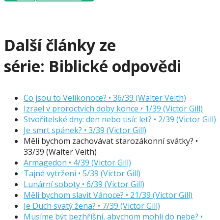
Další články ze
série:
Biblické odpovědi
Co jsou to Velikonoce? • 36/39 (Walter Veith)
Izrael v proroctvích doby konce • 1/39 (Victor Gill)
Stvořitelské dny: den nebo tisíc let? • 2/39 (Victor Gill)
Je smrt spánek? • 3/39 (Victor Gill)
Měli bychom zachovávat starozákonní svátky? •
33/39 (Walter Veith)
Armagedon • 4/39 (Victor Gill)
Tajné vytržení • 5/39 (Victor Gill)
Lunární soboty • 6/39 (Victor Gill)
Měli bychom slavit Vánoce? • 21/39 (Victor Gill)
Je Duch svatý žena? • 7/39 (Victor Gill)
Musíme být bezhříšní, abychom mohli do nebe? •