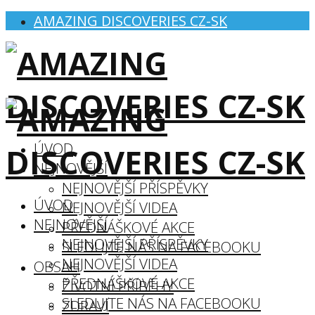
AMAZING DISCOVERIES CZ-SK
ÚVOD
NEJNOVĚJŠÍ
NEJNOVĚJŠÍ PŘÍSPĚVKY
ÚVOD
NEJNOVĚJŠÍ VIDEA
NEJNOVĚJŠÍ
PŘEDNÁŠKOVÉ AKCE
NEJNOVĚJŠÍ PŘÍSPĚVKY
SLEDUJTE NÁS NA FACEBOOKU
NEJNOVĚJŠÍ VIDEA
OBSAH
PŘEDNÁŠKOVÉ AKCE
ŽIVOTNÍ PŘÍBĚHY
SLEDUJTE NÁS NA FACEBOOKU
ZDRAVÍ