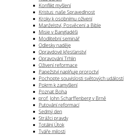
Konflikt myšlení
Kristus: naše Spravedlnost
Kroky k osobnímu oživení
Manželství, Posvěcení a Bible
Misie v Bangladéši
Modlitební seminář
Odlesky naděje
Opravdové křesťanství
Opravování Trhlin
Oživení reformace
Papežství naplňuje proroctví
Pochopte souvislosti světových událostí
Pokrm k zamyšlení
Poznat Boha
prof. John Scharffenberg v Brně
Putování reformací
Sedmý den
Strážci pravdy
Totální Útok
Tváře milosti