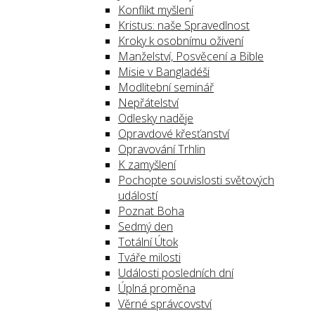
Konflikt myšlení
Kristus: naše Spravedlnost
Kroky k osobnímu oživení
Manželství, Posvěcení a Bible
Misie v Bangladéši
Modlitební seminář
Nepřátelství
Odlesky naděje
Opravdové křesťanství
Opravování Trhlin
K zamyšlení
Pochopte souvislosti světových
událostí
Poznat Boha
Sedmý den
Totální Útok
Tváře milosti
Události posledních dní
Úplná proměna
Věrné správcovství