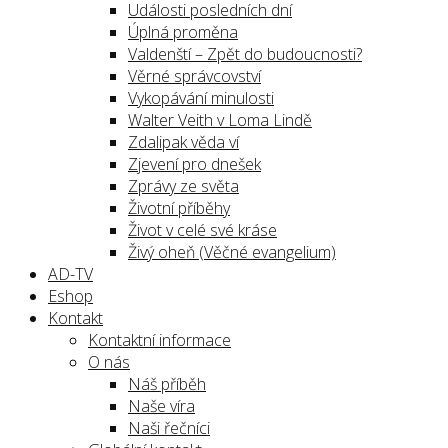
Události posledních dní
Úplná proměna
Valdenští – Zpět do budoucnosti?
Věrné správcovství
Vykopávání minulosti
Walter Veith v Loma Lindě
Zdalipak věda ví
Zjevení pro dnešek
Zprávy ze světa
Životní příběhy
Život v celé své kráse
Živý oheň (Věčné evangelium)
AD-TV
Eshop
Kontakt
Kontaktní informace
O nás
Náš příběh
Naše víra
Naši řečníci