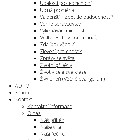
Události posledních dní
Úplná proměna
Valdenští – Zpět do budoucnosti?
Věrné správcovství
Vykopávání minulosti
Walter Veith v Loma Lindě
Zdalipak věda ví
Zjevení pro dnešek
Zprávy ze světa
Životní příběhy
Život v celé své kráse
Živý oheň (Věčné evangelium)
AD-TV
Eshop
Kontakt
Kontaktní informace
O nás
Náš příběh
Naše víra
Naši řečníci