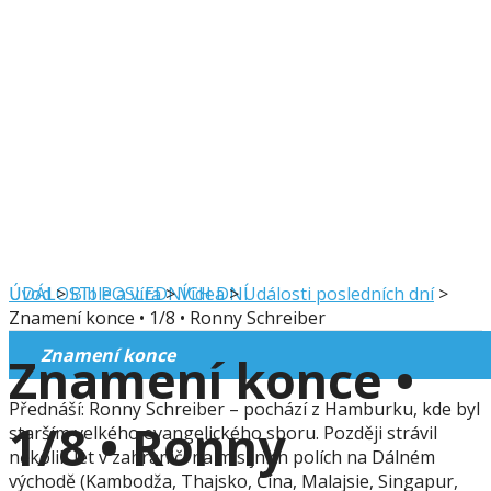
UDÁLOSTI POSLEDNÍCH DNÍ
Úvod
>
Bible a víra
>
Videa
>
Události posledních dní
>
Znamení konce • 1/8 • Ronny Schreiber
Znamení konce
Znamení konce •
Přednáší: Ronny Schreiber – pochází z Hamburku, kde byl
1/8 • Ronny
starším velkého evangelického sboru. Později strávil
několik let v zahraničí na misijních polích na Dálném
východě (Kambodža, Thajsko, Čína, Malajsie, Singapur,