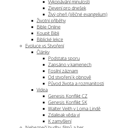
Vykopávání minulosti
Zjevení pro dnešek
Živý oheň (Věčné evangelium)
Životní příběhy
Bible Online
Koupit Bibli
Biblické lekce
Evoluce vs Stvoření
Články
Podstata sporu
Zapsáno v kamenech
Fosilní záznam
Od stvoření k obnově
Původ života a rozmanitosti
Videa
Genesis Konflikt CZ
Genesis Konflikt SK
Walter Veith v Loma Lindě
Zdalipak věda ví
K zamyšlení
Nebezpečí hudby, filmů a her