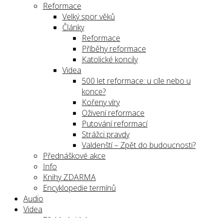
Reformace
Velký spor věků
Články
Reformace
Příběhy reformace
Katolické koncily
Videa
500 let reformace: u cíle nebo u
konce?
Kořeny víry
Oživení reformace
Putování reformací
Strážci pravdy
Valdenští – Zpět do budoucnosti?
Přednáškové akce
Info
Knihy ZDARMA
Encyklopedie termínů
Audio
Videa