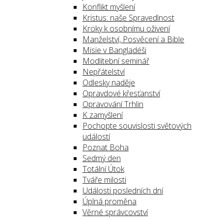
Konflikt myšlení
Kristus: naše Spravedlnost
Kroky k osobnímu oživení
Manželství, Posvěcení a Bible
Misie v Bangladéši
Modlitební seminář
Nepřátelství
Odlesky naděje
Opravdové křesťanství
Opravování Trhlin
K zamyšlení
Pochopte souvislosti světových
událostí
Poznat Boha
Sedmý den
Totální Útok
Tváře milosti
Události posledních dní
Úplná proměna
Věrné správcovství