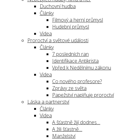
Duchovní hudba
Články
Filmový a herní průmysl
Hudební průmysl
Videa
Proroctví a světové události
Články
7 posledních ran
Identifikace Antikrista
Vpřed k Nedělnímu zákonu
Videa
Co nového profesore?
Zprávy ze světa
Papežství naplňuje proroctví
Láska a partnerství
Články
Videa
A šťastně žijí dodnes…
A žili šťastně…
Manželství