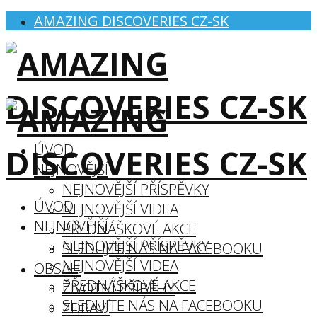
AMAZING DISCOVERIES CZ-SK
ÚVOD
NEJNOVĚJŠÍ
NEJNOVĚJŠÍ PŘÍSPĚVKY
ÚVOD
NEJNOVĚJŠÍ VIDEA
NEJNOVĚJŠÍ
PŘEDNÁŠKOVÉ AKCE
NEJNOVĚJŠÍ PŘÍSPĚVKY
SLEDUJTE NÁS NA FACEBOOKU
NEJNOVĚJŠÍ VIDEA
OBSAH
PŘEDNÁŠKOVÉ AKCE
ŽIVOTNÍ PŘÍBĚHY
SLEDUJTE NÁS NA FACEBOOKU
ZDRAVÍ