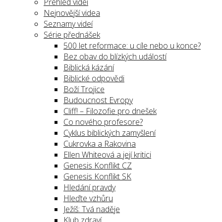
Přehled videí
Nejnovější videa
Seznamy videí
Série přednášek
500 let reformace: u cíle nebo u konce?
Bez obav do blízkých událostí
Biblická kázání
Biblické odpovědi
Boží Trojice
Budoucnost Evropy
Cliff! – Filozofie pro dnešek
Co nového profesore?
Cyklus biblických zamyšlení
Cukrovka a Rakovina
Ellen Whiteová a její kritici
Genesis Konflikt CZ
Genesis Konflikt SK
Hledání pravdy
Hleďte vzhůru
Ježíš: Tvá naděje
Klub zdraví