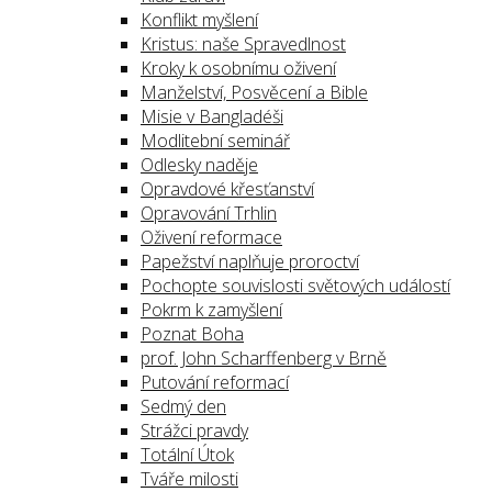
Konflikt myšlení
Kristus: naše Spravedlnost
Kroky k osobnímu oživení
Manželství, Posvěcení a Bible
Misie v Bangladéši
Modlitební seminář
Odlesky naděje
Opravdové křesťanství
Opravování Trhlin
Oživení reformace
Papežství naplňuje proroctví
Pochopte souvislosti světových událostí
Pokrm k zamyšlení
Poznat Boha
prof. John Scharffenberg v Brně
Putování reformací
Sedmý den
Strážci pravdy
Totální Útok
Tváře milosti