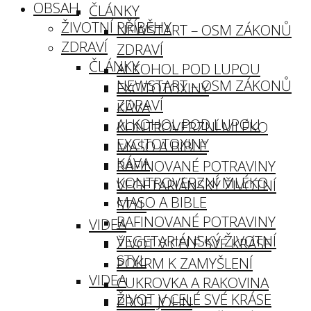
OBSAH
ČLÁNKY
ŽIVOTNÍ PŘÍBĚHY
NEWSTART – OSM ZÁKONŮ
ZDRAVÍ
ZDRAVÍ
ČLÁNKY
ALKOHOL POD LUPOU
NEWSTART – OSM ZÁKONŮ
EXCITOTOXINY
ZDRAVÍ
KÁVA
ALKOHOL POD LUPOU
KONTROVERZNÍ MLÉKO
EXCITOTOXINY
MASO A BIBLE
KÁVA
RAFINOVANÉ POTRAVINY
KONTROVERZNÍ MLÉKO
VEGETARIÁNSKÝ ŽIVOTNÍ
MASO A BIBLE
STYL
RAFINOVANÉ POTRAVINY
VIDEA
VEGETARIÁNSKÝ ŽIVOTNÍ
ŽIVOT V CELÉ SVÉ KRÁSE
STYL
POKRM K ZAMYŠLENÍ
VIDEA
CUKROVKA A RAKOVINA
ŽIVOT V CELÉ SVÉ KRÁSE
PROF. JOHN