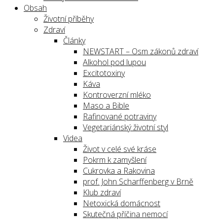
Obsah
Životní příběhy
Zdraví
Články
NEWSTART – Osm zákonů zdraví
Alkohol pod lupou
Excitotoxiny
Káva
Kontroverzní mléko
Maso a Bible
Rafinované potraviny
Vegetariánský životní styl
Videa
Život v celé své kráse
Pokrm k zamyšlení
Cukrovka a Rakovina
prof. John Scharffenberg v Brně
Klub zdraví
Netoxická domácnost
Skutečná příčina nemocí