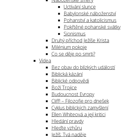
Náboženské směry
Uctívání slunce
Babylonské náboženství
Pohanství a katolicismus
Pokřtěné pohanské svátky
Sionismus
Druhý příchod Ježíše Krista
Milénium pokoje
Co se děje po smrti?
Videa
Bez obav do blízkých událostí
Biblická kázání
Biblické odpovědi
Boží Trojice
Budoucnost Evropy
Cliff! – Filozofie pro dnešek
Cyklus biblických zamyšlení
Ellen Whiteová a její kritici
Hledání pravdy
Hleďte vzhůru
Ježíš: Tvá naděje