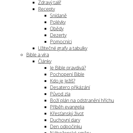
Zdravý talíř
Recepty
Snídaně
Polévky
Obědy
Dezerty
Pomocníci
Užitečné grafy a tabulky
Bible a víra
Články
Je Bible pravdivá?
Pochopení Bible
Kdo je Ježíš?
Desatero přikázání
Původ zla
Boží plán na odstranění hříchu
Příběh evangelia
Křesťanský život
Duchovní dary
Den odpočinku