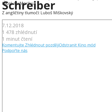
Schreiber
Laos) a v Mexiku.
Z angličtiny tlumočí: Luboš Miškovský
7.12.2018
1 478 zhlédnutí
1 minut čtení
Komentujte
Zhlédnout později
Odstranit
Kino mód
Podpořte nás