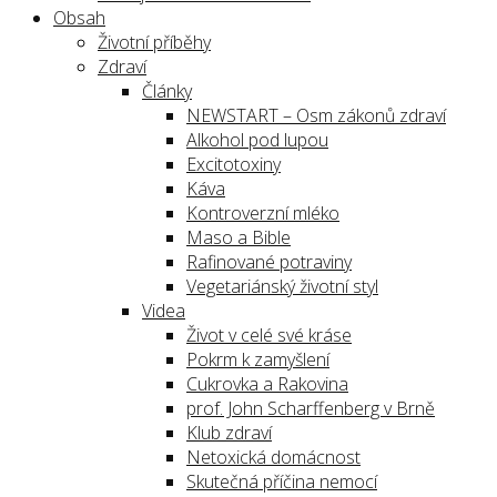
Obsah
Životní příběhy
Zdraví
Články
NEWSTART – Osm zákonů zdraví
Alkohol pod lupou
Excitotoxiny
Káva
Kontroverzní mléko
Maso a Bible
Rafinované potraviny
Vegetariánský životní styl
Videa
Život v celé své kráse
Pokrm k zamyšlení
Cukrovka a Rakovina
prof. John Scharffenberg v Brně
Klub zdraví
Netoxická domácnost
Skutečná příčina nemocí