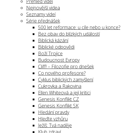
Přehled videí
Nejnovější videa
Seznamy videí
Série přednášek
500 let reformace: u cíle nebo u konce?
Bez obav do blízkých událostí
Biblická kázání
Biblické odpovědi
Boží Trojice
Budoucnost Evropy
Cliff! – Filozofie pro dnešek
Co nového profesore?
Cyklus biblických zamyšlení
Cukrovka a Rakovina
Ellen Whiteová a její kritici
Genesis Konflikt CZ
Genesis Konflikt SK
Hledání pravdy
Hleďte vzhůru
Ježíš: Tvá naděje
Klub zdraví