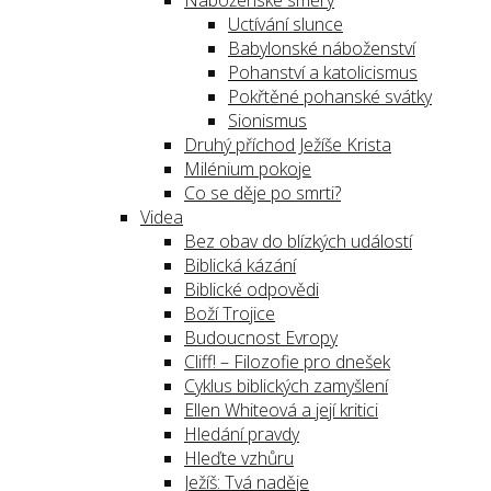
Náboženské směry
Uctívání slunce
Babylonské náboženství
Pohanství a katolicismus
Pokřtěné pohanské svátky
Sionismus
Druhý příchod Ježíše Krista
Milénium pokoje
Co se děje po smrti?
Videa
Bez obav do blízkých událostí
Biblická kázání
Biblické odpovědi
Boží Trojice
Budoucnost Evropy
Cliff! – Filozofie pro dnešek
Cyklus biblických zamyšlení
Ellen Whiteová a její kritici
Hledání pravdy
Hleďte vzhůru
Ježíš: Tvá naděje