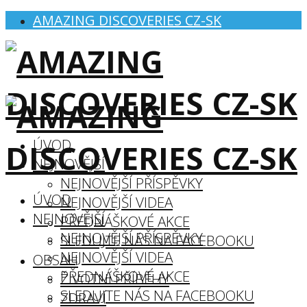
AMAZING DISCOVERIES CZ-SK
ÚVOD
NEJNOVĚJŠÍ
NEJNOVĚJŠÍ PŘÍSPĚVKY
ÚVOD
NEJNOVĚJŠÍ VIDEA
NEJNOVĚJŠÍ
PŘEDNÁŠKOVÉ AKCE
NEJNOVĚJŠÍ PŘÍSPĚVKY
SLEDUJTE NÁS NA FACEBOOKU
NEJNOVĚJŠÍ VIDEA
OBSAH
PŘEDNÁŠKOVÉ AKCE
ŽIVOTNÍ PŘÍBĚHY
SLEDUJTE NÁS NA FACEBOOKU
ZDRAVÍ