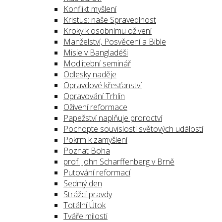
Konflikt myšlení
Kristus: naše Spravedlnost
Kroky k osobnímu oživení
Manželství, Posvěcení a Bible
Misie v Bangladéši
Modlitební seminář
Odlesky naděje
Opravdové křesťanství
Opravování Trhlin
Oživení reformace
Papežství naplňuje proroctví
Pochopte souvislosti světových událostí
Pokrm k zamyšlení
Poznat Boha
prof. John Scharffenberg v Brně
Putování reformací
Sedmý den
Strážci pravdy
Totální Útok
Tváře milosti