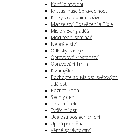
Konflikt myšlení
Kristus: naše Spravedlnost
Kroky k osobnímu oživení
Manželství, Posvěcení a Bible
Misie v Bangladéši
Modlitební seminář
Nepřátelství
Odlesky naděje
Opravdové křesťanství
Opravování Trhlin
K zamyšlení
Pochopte souvislosti světových
událostí
Poznat Boha
Sedmý den
Totální Útok
Tváře milosti
Události posledních dní
Úplná proměna
Věrné správcovství