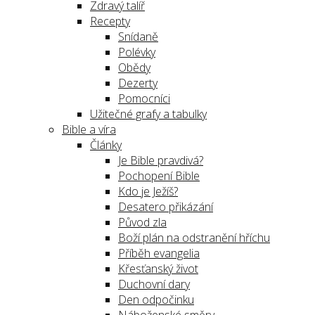
Zdravý talíř
Recepty
Snídaně
Polévky
Obědy
Dezerty
Pomocníci
Užitečné grafy a tabulky
Bible a víra
Články
Je Bible pravdivá?
Pochopení Bible
Kdo je Ježíš?
Desatero přikázání
Původ zla
Boží plán na odstranění hříchu
Příběh evangelia
Křesťanský život
Duchovní dary
Den odpočinku