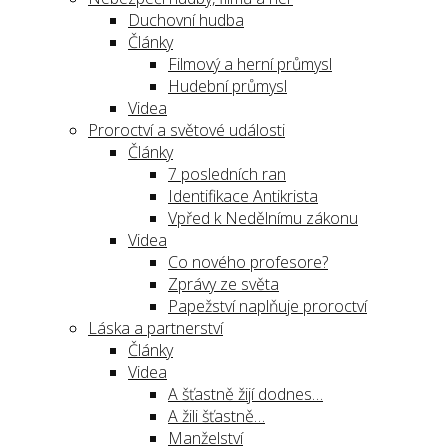
Duchovní hudba
Články
Filmový a herní průmysl
Hudební průmysl
Videa
Proroctví a světové události
Články
7 posledních ran
Identifikace Antikrista
Vpřed k Nedělnímu zákonu
Videa
Co nového profesore?
Zprávy ze světa
Papežství naplňuje proroctví
Láska a partnerství
Články
Videa
A šťastně žijí dodnes…
A žili šťastně…
Manželství