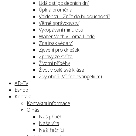
Události posledních dní
Úplná proměna
Valdenští – Zpět do budoucnosti?
Věrné správcovství
Vykopávání minulosti
Walter Veith v Loma Lindě
Zdalipak věda ví
Zjevení pro dnešek
Zprávy ze světa
Životní příběhy
Život v celé své kráse
Živý oheň (Věčné evangelium)
AD-TV
Eshop
Kontakt
Kontaktní informace
O nás
Náš příběh
Naše víra
Naši řečníci