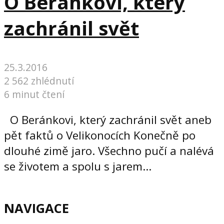
O Beránkovi, který
zachránil svět
25.3.2016
2 562 zhlédnutí
6 minut čtení
O Beránkovi, který zachránil svět aneb
pět faktů o Velikonocích Konečně po
dlouhé zimě jaro. Všechno pučí a nalévá
se životem a spolu s jarem...
NAVIGACE