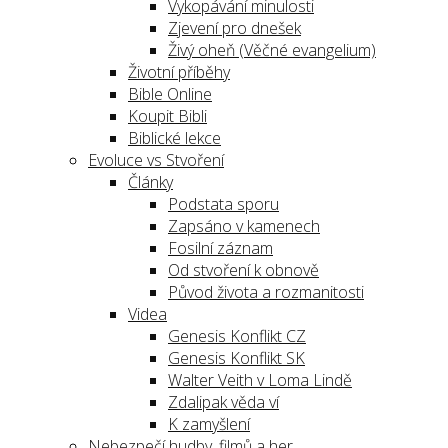
Vykopávání minulosti
Zjevení pro dnešek
Živý oheň (Věčné evangelium)
Životní příběhy
Bible Online
Koupit Bibli
Biblické lekce
Evoluce vs Stvoření
Články
Podstata sporu
Zapsáno v kamenech
Fosilní záznam
Od stvoření k obnově
Původ života a rozmanitosti
Videa
Genesis Konflikt CZ
Genesis Konflikt SK
Walter Veith v Loma Lindě
Zdalipak věda ví
K zamyšlení
Nebezpečí hudby, filmů a her