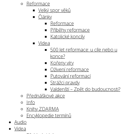
Reformace
Velký spor věků
Články
Reformace
Příběhy reformace
Katolické koncily
Videa
500 let reformace: u cíle nebo u
konce?
Kořeny víry
Oživení reformace
Putování reformací
Strážci pravdy
Valdenští – Zpět do budoucnosti?
Přednáškové akce
Info
Knihy ZDARMA
Encyklopedie termínů
Audio
Videa