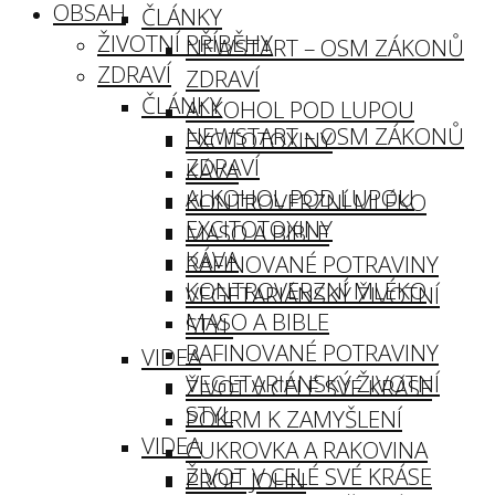
OBSAH
ČLÁNKY
ŽIVOTNÍ PŘÍBĚHY
NEWSTART – OSM ZÁKONŮ
ZDRAVÍ
ZDRAVÍ
ČLÁNKY
ALKOHOL POD LUPOU
NEWSTART – OSM ZÁKONŮ
EXCITOTOXINY
ZDRAVÍ
KÁVA
ALKOHOL POD LUPOU
KONTROVERZNÍ MLÉKO
EXCITOTOXINY
MASO A BIBLE
KÁVA
RAFINOVANÉ POTRAVINY
KONTROVERZNÍ MLÉKO
VEGETARIÁNSKÝ ŽIVOTNÍ
MASO A BIBLE
STYL
RAFINOVANÉ POTRAVINY
VIDEA
VEGETARIÁNSKÝ ŽIVOTNÍ
ŽIVOT V CELÉ SVÉ KRÁSE
STYL
POKRM K ZAMYŠLENÍ
VIDEA
CUKROVKA A RAKOVINA
ŽIVOT V CELÉ SVÉ KRÁSE
PROF. JOHN