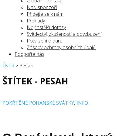
Globální kontakt
Naši sponzoři
Přidejte se k nám
Překlady
Nejčastější dotazy
Svědectví, zkušenosti a povzbuzení
Potvrzení o daru
Zásady ochrany osobních údajů
Podpořte nás
Úvod
>
Pesah
ŠTÍTEK - PESAH
POKŘTĚNÉ POHANSKÉ SVÁTKY
,
INFO