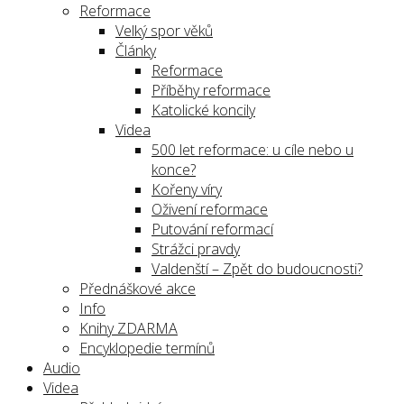
Reformace
Velký spor věků
Články
Reformace
Příběhy reformace
Katolické koncily
Videa
500 let reformace: u cíle nebo u
konce?
Kořeny víry
Oživení reformace
Putování reformací
Strážci pravdy
Valdenští – Zpět do budoucnosti?
Přednáškové akce
Info
Knihy ZDARMA
Encyklopedie termínů
Audio
Videa