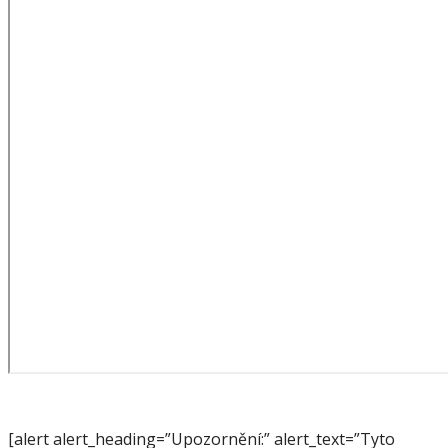
[alert alert_heading=”Upozornění:” alert_text=”Tyto