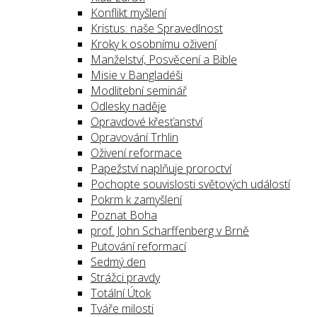
Konflikt myšlení
Kristus: naše Spravedlnost
Kroky k osobnímu oživení
Manželství, Posvěcení a Bible
Misie v Bangladéši
Modlitební seminář
Odlesky naděje
Opravdové křesťanství
Opravování Trhlin
Oživení reformace
Papežství naplňuje proroctví
Pochopte souvislosti světových událostí
Pokrm k zamyšlení
Poznat Boha
prof. John Scharffenberg v Brně
Putování reformací
Sedmý den
Strážci pravdy
Totální Útok
Tváře milosti