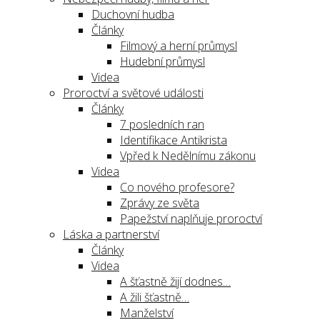
Duchovní hudba
Články
Filmový a herní průmysl
Hudební průmysl
Videa
Proroctví a světové události
Články
7 posledních ran
Identifikace Antikrista
Vpřed k Nedělnímu zákonu
Videa
Co nového profesore?
Zprávy ze světa
Papežství naplňuje proroctví
Láska a partnerství
Články
Videa
A šťastně žijí dodnes…
A žili šťastně…
Manželství