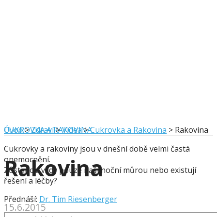
CUKROVKA A RAKOVINA
Úvod
>
Zdraví
>
Videa
>
Cukrovka a Rakovina
>
Rakovina
Cukrovky a rakoviny jsou v dnešní době velmi častá
Rakovina
onemocnění.
Zůstanou vždy pouze naší noční můrou nebo existují
řešení a léčby?
Přednáší:
Dr. Tim Riesenberger
15.6.2015