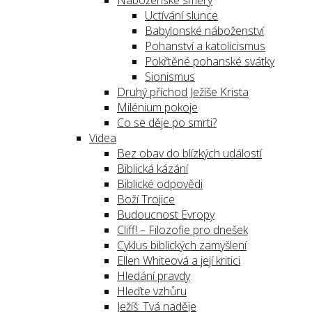
Náboženské směry
Uctívání slunce
Babylonské náboženství
Pohanství a katolicismus
Pokřtěné pohanské svátky
Sionismus
Druhý příchod Ježíše Krista
Milénium pokoje
Co se děje po smrti?
Videa
Bez obav do blízkých událostí
Biblická kázání
Biblické odpovědi
Boží Trojice
Budoucnost Evropy
Cliff! – Filozofie pro dnešek
Cyklus biblických zamyšlení
Ellen Whiteová a její kritici
Hledání pravdy
Hleďte vzhůru
Ježíš: Tvá naděje