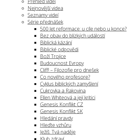
Přehled videí
Nejnovější videa
Seznamy videí
Série přednášek
500 let reformace: u cíle nebo u konce?
Bez obav do blízkých událostí
Biblická kázání
Biblické odpovědi
Boží Trojice
Budoucnost Evropy
Cliff! – Filozofie pro dnešek
Co nového profesore?
Cyklus biblických zamyšlení
Cukrovka a Rakovina
Ellen Whiteová a její kritici
Genesis Konflikt CZ
Genesis Konflikt SK
Hledání pravdy
Hleďte vzhůru
Ježíš: Tvá naděje
Klub zdraví