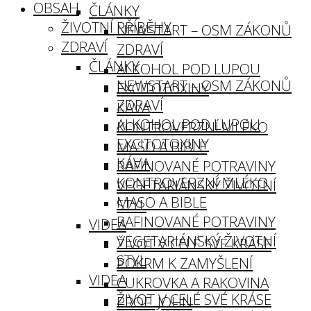
OBSAH
ČLÁNKY
ŽIVOTNÍ PŘÍBĚHY
NEWSTART – OSM ZÁKONŮ
ZDRAVÍ
ZDRAVÍ
ČLÁNKY
ALKOHOL POD LUPOU
NEWSTART – OSM ZÁKONŮ
EXCITOTOXINY
ZDRAVÍ
KÁVA
ALKOHOL POD LUPOU
KONTROVERZNÍ MLÉKO
EXCITOTOXINY
MASO A BIBLE
KÁVA
RAFINOVANÉ POTRAVINY
KONTROVERZNÍ MLÉKO
VEGETARIÁNSKÝ ŽIVOTNÍ
MASO A BIBLE
STYL
RAFINOVANÉ POTRAVINY
VIDEA
VEGETARIÁNSKÝ ŽIVOTNÍ
ŽIVOT V CELÉ SVÉ KRÁSE
STYL
POKRM K ZAMYŠLENÍ
VIDEA
CUKROVKA A RAKOVINA
ŽIVOT V CELÉ SVÉ KRÁSE
PROF. JOHN