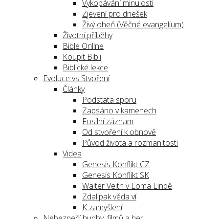
Vykopávání minulosti
Zjevení pro dnešek
Živý oheň (Věčné evangelium)
Životní příběhy
Bible Online
Koupit Bibli
Biblické lekce
Evoluce vs Stvoření
Články
Podstata sporu
Zapsáno v kamenech
Fosilní záznam
Od stvoření k obnově
Původ života a rozmanitosti
Videa
Genesis Konflikt CZ
Genesis Konflikt SK
Walter Veith v Loma Lindě
Zdalipak věda ví
K zamyšlení
Nebezpečí hudby, filmů a her