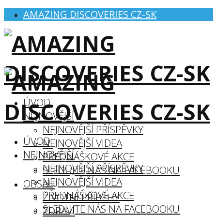
AMAZING DISCOVERIES CZ-SK
ÚVOD
NEJNOVĚJŠÍ
NEJNOVĚJŠÍ PŘÍSPĚVKY
ÚVOD
NEJNOVĚJŠÍ VIDEA
NEJNOVĚJŠÍ
PŘEDNÁŠKOVÉ AKCE
NEJNOVĚJŠÍ PŘÍSPĚVKY
SLEDUJTE NÁS NA FACEBOOKU
NEJNOVĚJŠÍ VIDEA
OBSAH
PŘEDNÁŠKOVÉ AKCE
ŽIVOTNÍ PŘÍBĚHY
SLEDUJTE NÁS NA FACEBOOKU
ZDRAVÍ