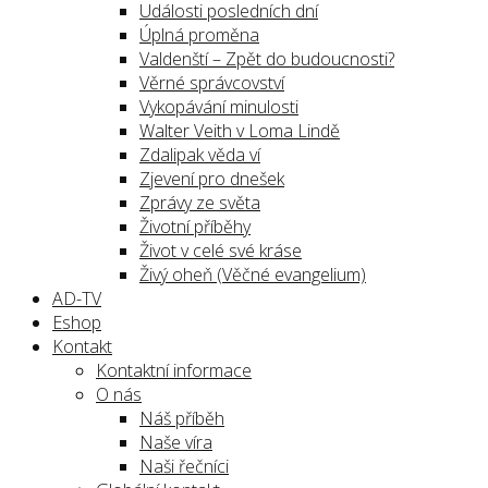
Události posledních dní
Úplná proměna
Valdenští – Zpět do budoucnosti?
Věrné správcovství
Vykopávání minulosti
Walter Veith v Loma Lindě
Zdalipak věda ví
Zjevení pro dnešek
Zprávy ze světa
Životní příběhy
Život v celé své kráse
Živý oheň (Věčné evangelium)
AD-TV
Eshop
Kontakt
Kontaktní informace
O nás
Náš příběh
Naše víra
Naši řečníci