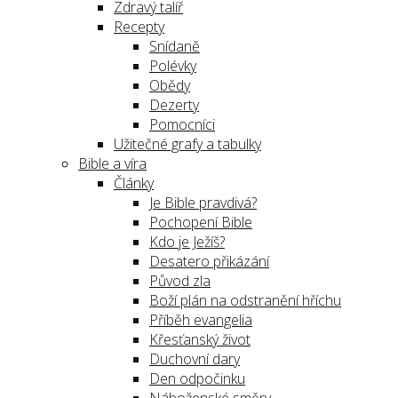
Zdravý talíř
Recepty
Snídaně
Polévky
Obědy
Dezerty
Pomocníci
Užitečné grafy a tabulky
Bible a víra
Články
Je Bible pravdivá?
Pochopení Bible
Kdo je Ježíš?
Desatero přikázání
Původ zla
Boží plán na odstranění hříchu
Příběh evangelia
Křesťanský život
Duchovní dary
Den odpočinku