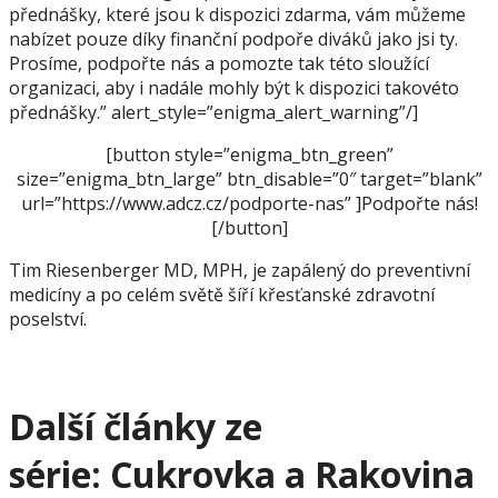
přednášky, které jsou k dispozici zdarma, vám můžeme
nabízet pouze díky finanční podpoře diváků jako jsi ty.
Prosíme, podpořte nás a pomozte tak této sloužící
organizaci, aby i nadále mohly být k dispozici takovéto
přednášky.” alert_style=”enigma_alert_warning”/]
[button style=”enigma_btn_green”
size=”enigma_btn_large” btn_disable=”0″ target=”blank”
url=”https://www.adcz.cz/podporte-nas” ]Podpořte nás!
[/button]
Tim Riesenberger MD, MPH, je zapálený do preventivní
medicíny a po celém světě šíří křesťanské zdravotní
poselství.
Další články ze
série:
Cukrovka a Rakovina