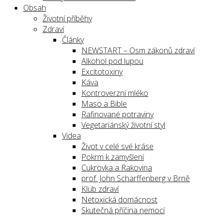
Obsah
Životní příběhy
Zdraví
Články
NEWSTART – Osm zákonů zdraví
Alkohol pod lupou
Excitotoxiny
Káva
Kontroverzní mléko
Maso a Bible
Rafinované potraviny
Vegetariánský životní styl
Videa
Život v celé své kráse
Pokrm k zamyšlení
Cukrovka a Rakovina
prof. John Scharffenberg v Brně
Klub zdraví
Netoxická domácnost
Skutečná příčina nemocí