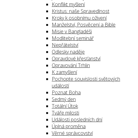
Konflikt myšlení
Kristus: naše Spravedlnost
Kroky k osobnímu oživení
Manželství, Posvěcení a Bible
Misie v Bangladéši
Modlitební seminář
Nepřátelství
Odlesky naděje
Opravdové křesťanství
Opravování Trhlin
K zamyšlení
Pochopte souvislosti světových
událostí
Poznat Boha
Sedmý den
Totální Útok
Tváře milosti
Události posledních dní
Úplná proměna
Věrné správcovství