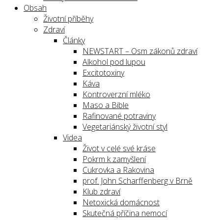
Obsah
Životní příběhy
Zdraví
Články
NEWSTART – Osm zákonů zdraví
Alkohol pod lupou
Excitotoxiny
Káva
Kontroverzní mléko
Maso a Bible
Rafinované potraviny
Vegetariánský životní styl
Videa
Život v celé své kráse
Pokrm k zamyšlení
Cukrovka a Rakovina
prof. John Scharffenberg v Brně
Klub zdraví
Netoxická domácnost
Skutečná příčina nemocí