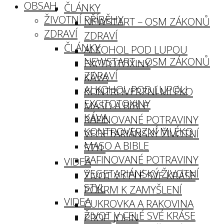
OBSAH
ČLÁNKY
ŽIVOTNÍ PŘÍBĚHY
NEWSTART – OSM ZÁKONŮ
ZDRAVÍ
ZDRAVÍ
ČLÁNKY
ALKOHOL POD LUPOU
NEWSTART – OSM ZÁKONŮ
EXCITOTOXINY
ZDRAVÍ
KÁVA
ALKOHOL POD LUPOU
KONTROVERZNÍ MLÉKO
EXCITOTOXINY
MASO A BIBLE
KÁVA
RAFINOVANÉ POTRAVINY
KONTROVERZNÍ MLÉKO
VEGETARIÁNSKÝ ŽIVOTNÍ
MASO A BIBLE
STYL
RAFINOVANÉ POTRAVINY
VIDEA
VEGETARIÁNSKÝ ŽIVOTNÍ
ŽIVOT V CELÉ SVÉ KRÁSE
STYL
POKRM K ZAMYŠLENÍ
VIDEA
CUKROVKA A RAKOVINA
ŽIVOT V CELÉ SVÉ KRÁSE
PROF. JOHN