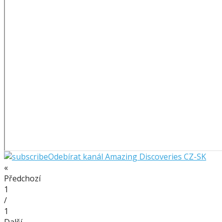
Odebírat kanál Amazing Discoveries CZ-SK
«
Předchozí
1
/
1