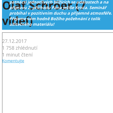
Olaf Schröer (7
patnácti jednotlivých blížících se událostech a na
přípravu 2. příchodu Pána Ježíše Krista. Seminář
probíhal v pozitivním duchu a příjemné atmosféře.
videí)
Přejeme vám hodně Božího požehnání z tolik
užitečného materiálu!
27.12.2017
1 758 zhlédnutí
1 minut čtení
Komentujte