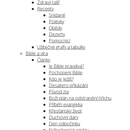
Zdravý talíř
Recepty
Snídaně
Polévky
Obědy
Dezerty
Pomocníci
Užitečné grafy a tabulky
Bible a víra
Články
Je Bible pravdivá?
Pochopení Bible
Kdo je Ježíš?
Desatero přikázání
Původ zla
Boží plán na odstranění hříchu
Příběh evangelia
Křesťanský život
Duchovní dary
Den odpočinku