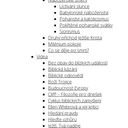
Náboženské směry
Uctívání slunce
Babylonské náboženství
Pohanství a katolicismus
Pokřtěné pohanské svátky
Sionismus
Druhý příchod Ježíše Krista
Milénium pokoje
Co se děje po smrti?
Videa
Bez obav do blízkých událostí
Biblická kázání
Biblické odpovědi
Boží Trojice
Budoucnost Evropy
Cliff! – Filozofie pro dnešek
Cyklus biblických zamyšlení
Ellen Whiteová a její kritici
Hledání pravdy
Hleďte vzhůru
Ježíš: Tvá naděje