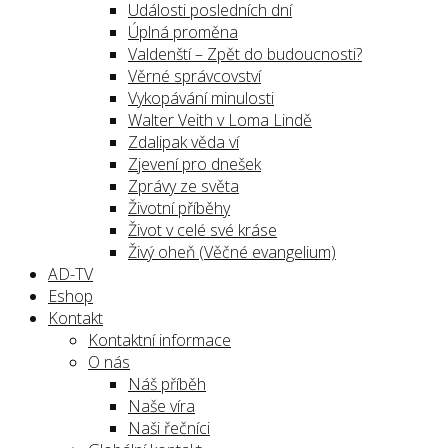
Události posledních dní
Úplná proměna
Valdenští – Zpět do budoucnosti?
Věrné správcovství
Vykopávání minulosti
Walter Veith v Loma Lindě
Zdalipak věda ví
Zjevení pro dnešek
Zprávy ze světa
Životní příběhy
Život v celé své kráse
Živý oheň (Věčné evangelium)
AD-TV
Eshop
Kontakt
Kontaktní informace
O nás
Náš příběh
Naše víra
Naši řečníci