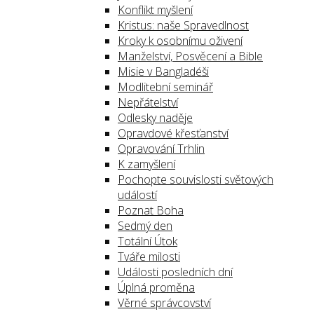
Konflikt myšlení
Kristus: naše Spravedlnost
Kroky k osobnímu oživení
Manželství, Posvěcení a Bible
Misie v Bangladéši
Modlitební seminář
Nepřátelství
Odlesky naděje
Opravdové křesťanství
Opravování Trhlin
K zamyšlení
Pochopte souvislosti světových
událostí
Poznat Boha
Sedmý den
Totální Útok
Tváře milosti
Události posledních dní
Úplná proměna
Věrné správcovství