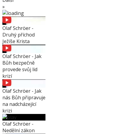
Další
»
Olaf Schröer -
Druhý příchod
Ježíše Krista
Olaf Schröer - Jak
Bůh bezpečně
provede svůj lid
krizí
Olaf Schröer - Jak
nás Bůh připravuje
na nadcházející
krizi
Olaf Schröer -
Nedělní zákon