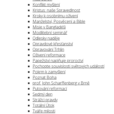
Konflikt myšlení
Kristus: naše Spravedlnost
Kroky k osobnímu oživení
Manželství, Posvěcení a Bible
Misie v Bangladéši
Modlitební seminář
Odlesky naděje
Opravdové křesťanství
Opravování Trhlin
Oživení reformace
Papežství naplňuje proroctví
Pochopte souvislosti světových událostí
Pokrm k zamyšlení
Poznat Boha
prof. John Scharffenberg v Brně
Putování reformací
Sedmý den
Strážci pravdy
Totální Útok
Tváře milosti