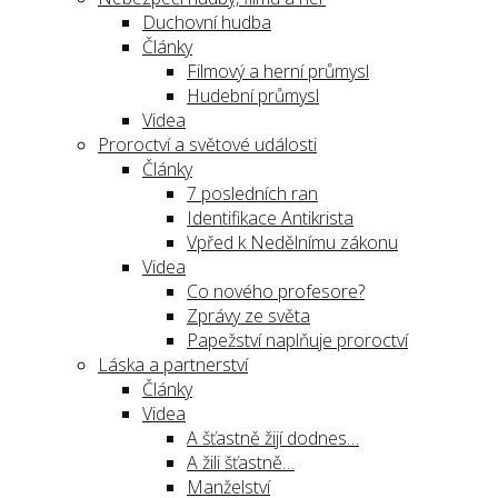
Duchovní hudba
Články
Filmový a herní průmysl
Hudební průmysl
Videa
Proroctví a světové události
Články
7 posledních ran
Identifikace Antikrista
Vpřed k Nedělnímu zákonu
Videa
Co nového profesore?
Zprávy ze světa
Papežství naplňuje proroctví
Láska a partnerství
Články
Videa
A šťastně žijí dodnes…
A žili šťastně…
Manželství