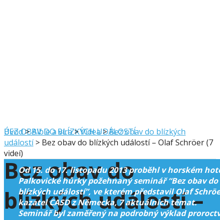
BEZ OBAV DO BLÍZKÝCH UDÁLOSTÍ
Úvod
>
Bible a víra
>
Videa
>
Bez obav do blízkých
událostí
>
Bez obav do blízkých událostí – Olaf Schröer (7
videí)
Bez obav do
Od 15. do 17. listopadu 2013 proběhl v horském hot
Palkovické hůrky požehnaný seminář “Bez obav do
blízkých událostí –
blízkých událostí”, ve kterém představil Olaf Schröe
kazatel CASD z Německa, 7 aktuálních témat.
Seminář byl zaměřený na podrobný výklad proroctv