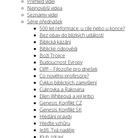
Přehled videí
Nejnovější videa
Seznamy videí
Série přednášek
500 let reformace: u cíle nebo u konce?
Bez obav do blízkých událostí
Biblická kázání
Biblické odpovědi
Boží Trojice
Budoucnost Evropy
Cliff! – Filozofie pro dnešek
Co nového profesore?
Cyklus biblických zamyšlení
Cukrovka a Rakovina
Ellen Whiteová a její kritici
Genesis Konflikt CZ
Genesis Konflikt SK
Hledání pravdy
Hleďte vzhůru
Ježíš: Tvá naděje
Klub zdraví