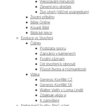
Vykopávání minulosti
Zjevení pro dnešek
Živý oheň (Věčné evangelium)
Životní příběhy
Bible Online
Koupit Bibli
Biblické lekce
Evoluce vs Stvoření
Články
Podstata sporu
Zapsáno v kamenech
Fosilní záznam
Od stvoření k obnově
Původ života a rozmanitosti
Videa
Genesis Konflikt CZ
Genesis Konflikt SK
Walter Veith v Loma Lindě
Zdalipak věda ví
K zamyšlení
Nebezpečí hudby, filmů a her