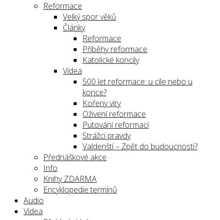
Reformace
Velký spor věků
Články
Reformace
Příběhy reformace
Katolické koncily
Videa
500 let reformace: u cíle nebo u
konce?
Kořeny víry
Oživení reformace
Putování reformací
Strážci pravdy
Valdenští – Zpět do budoucnosti?
Přednáškové akce
Info
Knihy ZDARMA
Encyklopedie termínů
Audio
Videa