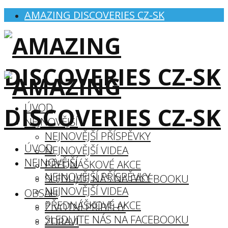
AMAZING DISCOVERIES CZ-SK
ÚVOD
NEJNOVĚJŠÍ
NEJNOVĚJŠÍ PŘÍSPĚVKY
ÚVOD
NEJNOVĚJŠÍ VIDEA
NEJNOVĚJŠÍ
PŘEDNÁŠKOVÉ AKCE
NEJNOVĚJŠÍ PŘÍSPĚVKY
SLEDUJTE NÁS NA FACEBOOKU
NEJNOVĚJŠÍ VIDEA
OBSAH
PŘEDNÁŠKOVÉ AKCE
ŽIVOTNÍ PŘÍBĚHY
SLEDUJTE NÁS NA FACEBOOKU
ZDRAVÍ