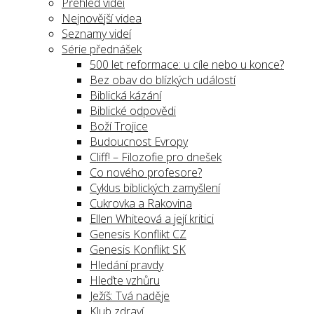
Přehled videí
Nejnovější videa
Seznamy videí
Série přednášek
500 let reformace: u cíle nebo u konce?
Bez obav do blízkých událostí
Biblická kázání
Biblické odpovědi
Boží Trojice
Budoucnost Evropy
Cliff! – Filozofie pro dnešek
Co nového profesore?
Cyklus biblických zamyšlení
Cukrovka a Rakovina
Ellen Whiteová a její kritici
Genesis Konflikt CZ
Genesis Konflikt SK
Hledání pravdy
Hleďte vzhůru
Ježíš: Tvá naděje
Klub zdraví