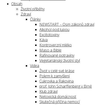
Obsah
Životní příběhy
Zdraví
Články
NEWSTART – Osm zákonů zdraví
Alkohol pod lupou
Excitotoxiny
Káva
Kontroverzní mléko
Maso a Bible
Rafinované potraviny
Vegetariánský životní styl
Videa
Život v celé své kráse
Pokrm k zamyšlení
Cukrovka a Rakovina
prof. John Scharffenberg v Brně
Klub zdraví
Netoxická domácnost
Skutečná příčina nemocí