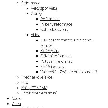
Reformace
Velký spor věků
Články
Reformace
Příběhy reformace
Katolické koncily
Videa
500 let reformace: u cíle nebo u
konce?
Kořeny víry
Oživení reformace
Putování reformací
Strážci pravdy
Valdenští – Zpět do budoucnosti?
Přednáškové akce
Info
Knihy ZDARMA
Encyklopedie termínů
Audio
Videa