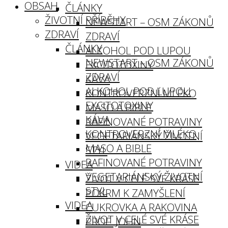
OBSAH
ČLÁNKY
ŽIVOTNÍ PŘÍBĚHY
NEWSTART – OSM ZÁKONŮ
ZDRAVÍ
ZDRAVÍ
ČLÁNKY
ALKOHOL POD LUPOU
NEWSTART – OSM ZÁKONŮ
EXCITOTOXINY
ZDRAVÍ
KÁVA
ALKOHOL POD LUPOU
KONTROVERZNÍ MLÉKO
EXCITOTOXINY
MASO A BIBLE
KÁVA
RAFINOVANÉ POTRAVINY
KONTROVERZNÍ MLÉKO
VEGETARIÁNSKÝ ŽIVOTNÍ
MASO A BIBLE
STYL
RAFINOVANÉ POTRAVINY
VIDEA
VEGETARIÁNSKÝ ŽIVOTNÍ
ŽIVOT V CELÉ SVÉ KRÁSE
STYL
POKRM K ZAMYŠLENÍ
VIDEA
CUKROVKA A RAKOVINA
ŽIVOT V CELÉ SVÉ KRÁSE
PROF. JOHN