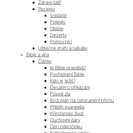
Zdravý talíř
Recepty
Snídaně
Polévky
Obědy
Dezerty
Pomocníci
Užitečné grafy a tabulky
Bible a víra
Články
Je Bible pravdivá?
Pochopení Bible
Kdo je Ježíš?
Desatero přikázání
Původ zla
Boží plán na odstranění hříchu
Příběh evangelia
Křesťanský život
Duchovní dary
Den odpočinku