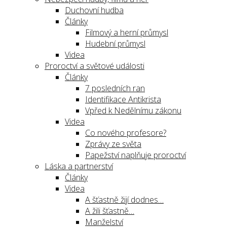
Duchovní hudba
Články
Filmový a herní průmysl
Hudební průmysl
Videa
Proroctví a světové události
Články
7 posledních ran
Identifikace Antikrista
Vpřed k Nedělnímu zákonu
Videa
Co nového profesore?
Zprávy ze světa
Papežství naplňuje proroctví
Láska a partnerství
Články
Videa
A šťastně žijí dodnes…
A žili šťastně…
Manželství