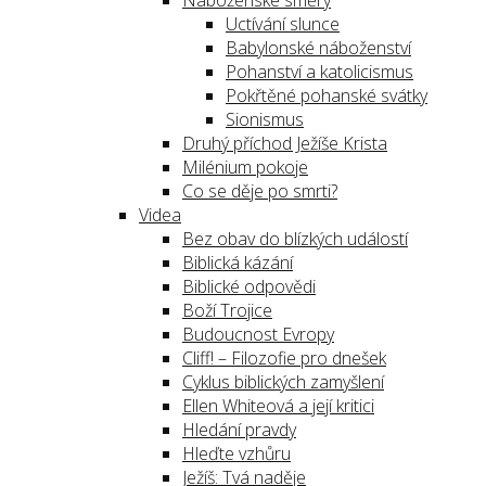
Náboženské směry
Uctívání slunce
Babylonské náboženství
Pohanství a katolicismus
Pokřtěné pohanské svátky
Sionismus
Druhý příchod Ježíše Krista
Milénium pokoje
Co se děje po smrti?
Videa
Bez obav do blízkých událostí
Biblická kázání
Biblické odpovědi
Boží Trojice
Budoucnost Evropy
Cliff! – Filozofie pro dnešek
Cyklus biblických zamyšlení
Ellen Whiteová a její kritici
Hledání pravdy
Hleďte vzhůru
Ježíš: Tvá naděje