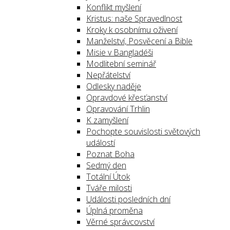
Konflikt myšlení
Kristus: naše Spravedlnost
Kroky k osobnímu oživení
Manželství, Posvěcení a Bible
Misie v Bangladéši
Modlitební seminář
Nepřátelství
Odlesky naděje
Opravdové křesťanství
Opravování Trhlin
K zamyšlení
Pochopte souvislosti světových
událostí
Poznat Boha
Sedmý den
Totální Útok
Tváře milosti
Události posledních dní
Úplná proměna
Věrné správcovství