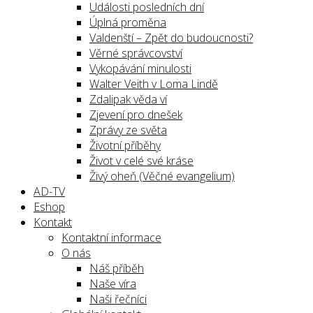
Události posledních dní
Úplná proměna
Valdenští – Zpět do budoucnosti?
Věrné správcovství
Vykopávání minulosti
Walter Veith v Loma Lindě
Zdalipak věda ví
Zjevení pro dnešek
Zprávy ze světa
Životní příběhy
Život v celé své kráse
Živý oheň (Věčné evangelium)
AD-TV
Eshop
Kontakt
Kontaktní informace
O nás
Náš příběh
Naše víra
Naši řečníci