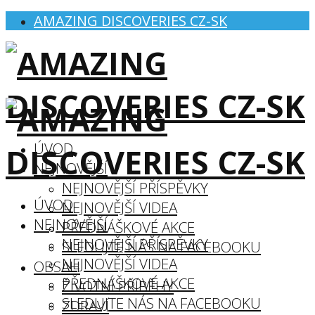
AMAZING DISCOVERIES CZ-SK
ÚVOD
NEJNOVĚJŠÍ
NEJNOVĚJŠÍ PŘÍSPĚVKY
ÚVOD
NEJNOVĚJŠÍ VIDEA
NEJNOVĚJŠÍ
PŘEDNÁŠKOVÉ AKCE
NEJNOVĚJŠÍ PŘÍSPĚVKY
SLEDUJTE NÁS NA FACEBOOKU
NEJNOVĚJŠÍ VIDEA
OBSAH
PŘEDNÁŠKOVÉ AKCE
ŽIVOTNÍ PŘÍBĚHY
SLEDUJTE NÁS NA FACEBOOKU
ZDRAVÍ