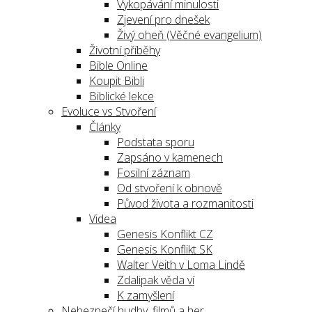
Vykopávání minulosti
Zjevení pro dnešek
Živý oheň (Věčné evangelium)
Životní příběhy
Bible Online
Koupit Bibli
Biblické lekce
Evoluce vs Stvoření
Články
Podstata sporu
Zapsáno v kamenech
Fosilní záznam
Od stvoření k obnově
Původ života a rozmanitosti
Videa
Genesis Konflikt CZ
Genesis Konflikt SK
Walter Veith v Loma Lindě
Zdalipak věda ví
K zamyšlení
Nebezpečí hudby, filmů a her