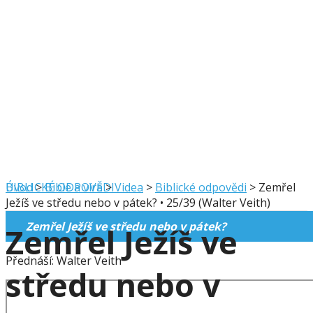
BIBLICKÉ ODPOVĚDI
Úvod
>
Bible a víra
>
Videa
>
Biblické odpovědi
>
Zemřel
Ježíš ve středu nebo v pátek? • 25/39 (Walter Veith)
Zemřel Ježíš ve středu nebo v pátek?
Zemřel Ježíš ve
Přednáší: Walter Veith
středu nebo v