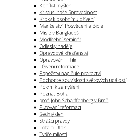
Konflikt myšlení
Kristus: naše Spravedlnost
Kroky k osobnímu oživení
Manželství, Posvěcení a Bible
Misie v Bangladéši
Modlitební seminář
Odlesky naděje
Opravdové křesťanství
Opravování Trhlin
Oživení reformace
Papežství naplňuje proroctví
Pochopte souvislosti světových událostí
Pokrm k zamyšlení
Poznat Boha
prof. John Scharffenberg v Brně
Putování reformací
Sedmý den
Strážci pravdy
Totální Útok
Tváře milosti