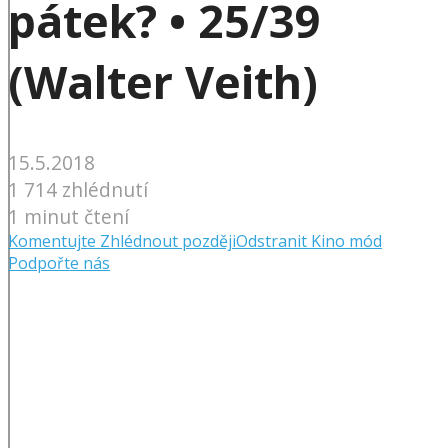
pátek? • 25/39
(Walter Veith)
15.5.2018
1 714 zhlédnutí
1 minut čtení
Komentujte
Zhlédnout později
Odstranit
Kino mód
Podpořte nás