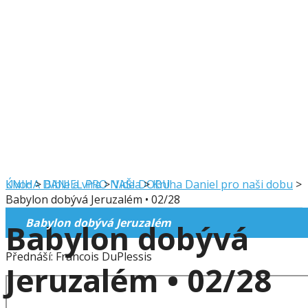
KNIHA DANIEL PRO NAŠI DOBU
Úvod
>
Bible a víra
>
Videa
>
Kniha Daniel pro naši dobu
>
Babylon dobývá Jeruzalém • 02/28
Babylon dobývá Jeruzalém
Babylon dobývá
Přednáší: Francois DuPlessis
Jeruzalém • 02/28