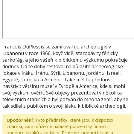
Francois DuPlessis se zamiloval do archeologie v
Libanonu v roce 1966, když viděl starodávný fénický
sarkofág, a jeho vášeň k biblickému výzkumu pokračuje
dodnes. Od té doby cestoval na důležité archeologické
lokace v Iráku, Íránu, Sýrii, Libanonu, Jordánu, Izraeli,
Egyptě, Turecku a Arménii. Také měl tu přednost
navštívit většinu muzeí v Evropě a Americe, kde si mohl
svůj výzkum ověřit. Své objevy prezentoval v několika
televizních stanicích a byl pozván do mnoha zemí, aby se
tak sdílel s publikem o svoji lásku k biblické archeologii.
Upozornění:
Tyto přednášky, které jsou k dispozici
zdarma, vám můžeme nabízet pouze díky finanční
podpoře diváků jako jsi ty. Prosíme, podpořte nás a