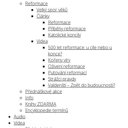
Reformace
Velký spor věků
Články
Reformace
Příběhy reformace
Katolické koncily
Videa
500 let reformace: u cíle nebo u
konce?
Kořeny víry
Oživení reformace
Putování reformací
Strážci pravdy
Valdenští – Zpět do budoucnosti?
Přednáškové akce
Info
Knihy ZDARMA
Encyklopedie termínů
Audio
Videa