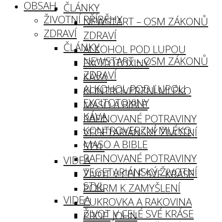
OBSAH
ČLÁNKY
ŽIVOTNÍ PŘÍBĚHY
NEWSTART – OSM ZÁKONŮ
ZDRAVÍ
ZDRAVÍ
ČLÁNKY
ALKOHOL POD LUPOU
NEWSTART – OSM ZÁKONŮ
EXCITOTOXINY
ZDRAVÍ
KÁVA
ALKOHOL POD LUPOU
KONTROVERZNÍ MLÉKO
EXCITOTOXINY
MASO A BIBLE
KÁVA
RAFINOVANÉ POTRAVINY
KONTROVERZNÍ MLÉKO
VEGETARIÁNSKÝ ŽIVOTNÍ
MASO A BIBLE
STYL
RAFINOVANÉ POTRAVINY
VIDEA
VEGETARIÁNSKÝ ŽIVOTNÍ
ŽIVOT V CELÉ SVÉ KRÁSE
STYL
POKRM K ZAMYŠLENÍ
VIDEA
CUKROVKA A RAKOVINA
ŽIVOT V CELÉ SVÉ KRÁSE
PROF. JOHN