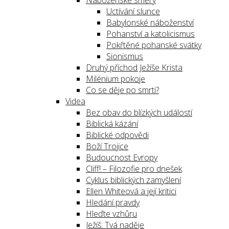
Náboženské směry
Uctívání slunce
Babylonské náboženství
Pohanství a katolicismus
Pokřtěné pohanské svátky
Sionismus
Druhý příchod Ježíše Krista
Milénium pokoje
Co se děje po smrti?
Videa
Bez obav do blízkých událostí
Biblická kázání
Biblické odpovědi
Boží Trojice
Budoucnost Evropy
Cliff! – Filozofie pro dnešek
Cyklus biblických zamyšlení
Ellen Whiteová a její kritici
Hledání pravdy
Hleďte vzhůru
Ježíš: Tvá naděje