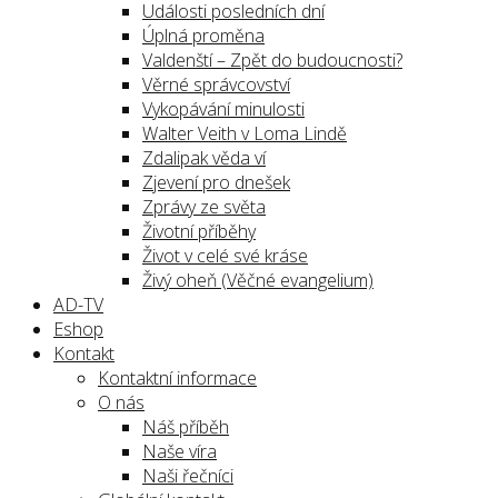
Události posledních dní
Úplná proměna
Valdenští – Zpět do budoucnosti?
Věrné správcovství
Vykopávání minulosti
Walter Veith v Loma Lindě
Zdalipak věda ví
Zjevení pro dnešek
Zprávy ze světa
Životní příběhy
Život v celé své kráse
Živý oheň (Věčné evangelium)
AD-TV
Eshop
Kontakt
Kontaktní informace
O nás
Náš příběh
Naše víra
Naši řečníci