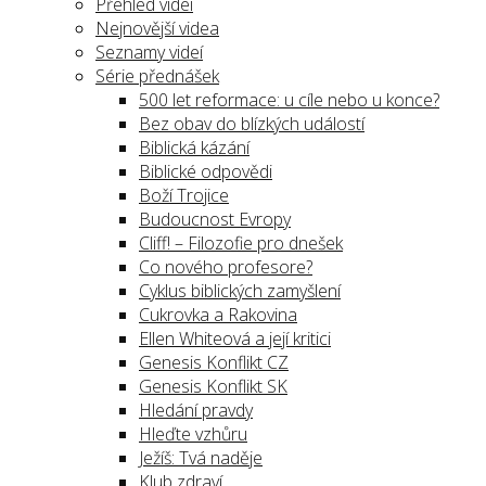
Přehled videí
Nejnovější videa
Seznamy videí
Série přednášek
500 let reformace: u cíle nebo u konce?
Bez obav do blízkých událostí
Biblická kázání
Biblické odpovědi
Boží Trojice
Budoucnost Evropy
Cliff! – Filozofie pro dnešek
Co nového profesore?
Cyklus biblických zamyšlení
Cukrovka a Rakovina
Ellen Whiteová a její kritici
Genesis Konflikt CZ
Genesis Konflikt SK
Hledání pravdy
Hleďte vzhůru
Ježíš: Tvá naděje
Klub zdraví