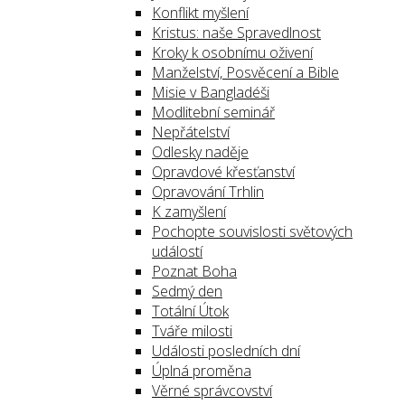
Konflikt myšlení
Kristus: naše Spravedlnost
Kroky k osobnímu oživení
Manželství, Posvěcení a Bible
Misie v Bangladéši
Modlitební seminář
Nepřátelství
Odlesky naděje
Opravdové křesťanství
Opravování Trhlin
K zamyšlení
Pochopte souvislosti světových
událostí
Poznat Boha
Sedmý den
Totální Útok
Tváře milosti
Události posledních dní
Úplná proměna
Věrné správcovství