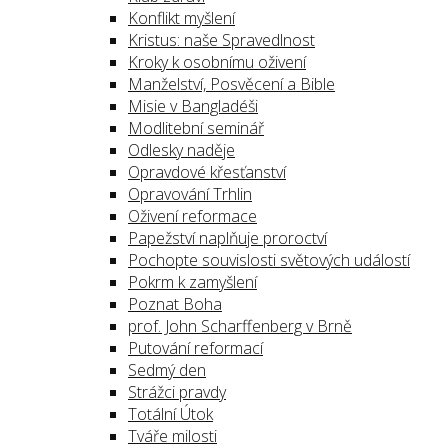
Konflikt myšlení
Kristus: naše Spravedlnost
Kroky k osobnímu oživení
Manželství, Posvěcení a Bible
Misie v Bangladéši
Modlitební seminář
Odlesky naděje
Opravdové křesťanství
Opravování Trhlin
Oživení reformace
Papežství naplňuje proroctví
Pochopte souvislosti světových událostí
Pokrm k zamyšlení
Poznat Boha
prof. John Scharffenberg v Brně
Putování reformací
Sedmý den
Strážci pravdy
Totální Útok
Tváře milosti