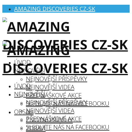
AMAZING DISCOVERIES CZ-SK
ÚVOD
NEJNOVĚJŠÍ
NEJNOVĚJŠÍ PŘÍSPĚVKY
ÚVOD
NEJNOVĚJŠÍ VIDEA
NEJNOVĚJŠÍ
PŘEDNÁŠKOVÉ AKCE
NEJNOVĚJŠÍ PŘÍSPĚVKY
SLEDUJTE NÁS NA FACEBOOKU
NEJNOVĚJŠÍ VIDEA
OBSAH
PŘEDNÁŠKOVÉ AKCE
ŽIVOTNÍ PŘÍBĚHY
SLEDUJTE NÁS NA FACEBOOKU
ZDRAVÍ