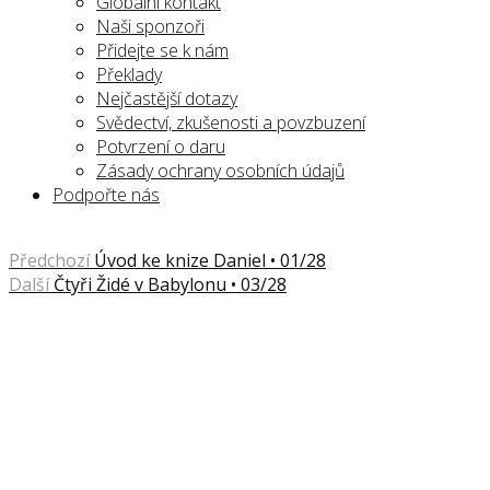
Globální kontakt
Naši sponzoři
Přidejte se k nám
Překlady
Nejčastější dotazy
Svědectví, zkušenosti a povzbuzení
Potvrzení o daru
Zásady ochrany osobních údajů
Podpořte nás
Předchozí
Úvod ke knize Daniel • 01/28
Další
Čtyři Židé v Babylonu • 03/28