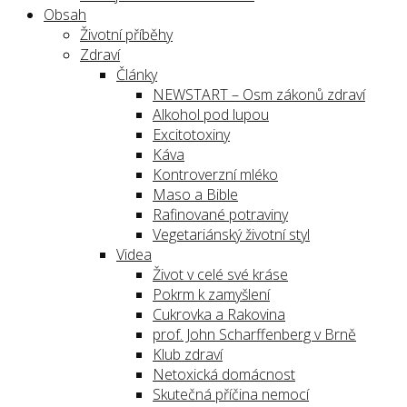
Obsah
Životní příběhy
Zdraví
Články
NEWSTART – Osm zákonů zdraví
Alkohol pod lupou
Excitotoxiny
Káva
Kontroverzní mléko
Maso a Bible
Rafinované potraviny
Vegetariánský životní styl
Videa
Život v celé své kráse
Pokrm k zamyšlení
Cukrovka a Rakovina
prof. John Scharffenberg v Brně
Klub zdraví
Netoxická domácnost
Skutečná příčina nemocí