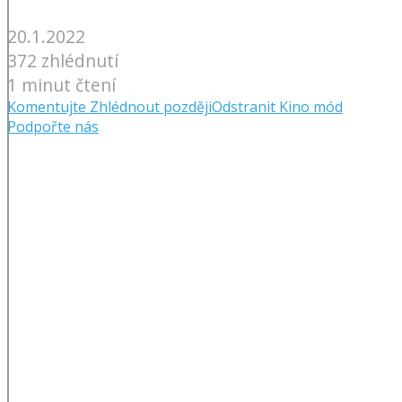
20.1.2022
372 zhlédnutí
1 minut čtení
Komentujte
Zhlédnout později
Odstranit
Kino mód
Podpořte nás