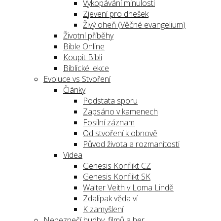
Vykopávání minulosti
Zjevení pro dnešek
Živý oheň (Věčné evangelium)
Životní příběhy
Bible Online
Koupit Bibli
Biblické lekce
Evoluce vs Stvoření
Články
Podstata sporu
Zapsáno v kamenech
Fosilní záznam
Od stvoření k obnově
Původ života a rozmanitosti
Videa
Genesis Konflikt CZ
Genesis Konflikt SK
Walter Veith v Loma Lindě
Zdalipak věda ví
K zamyšlení
Nebezpečí hudby, filmů a her