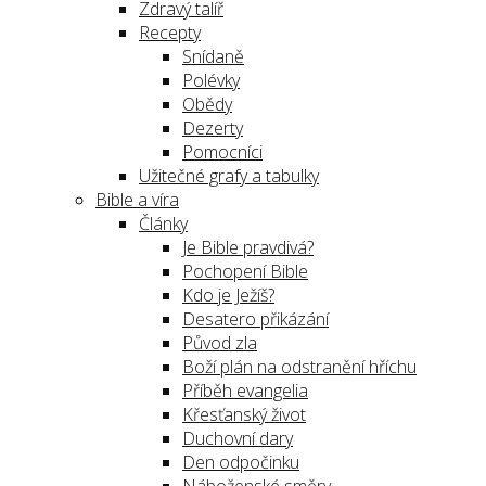
Zdravý talíř
Recepty
Snídaně
Polévky
Obědy
Dezerty
Pomocníci
Užitečné grafy a tabulky
Bible a víra
Články
Je Bible pravdivá?
Pochopení Bible
Kdo je Ježíš?
Desatero přikázání
Původ zla
Boží plán na odstranění hříchu
Příběh evangelia
Křesťanský život
Duchovní dary
Den odpočinku