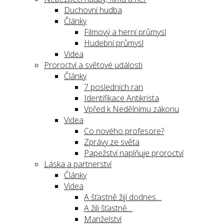
Duchovní hudba
Články
Filmový a herní průmysl
Hudební průmysl
Videa
Proroctví a světové události
Články
7 posledních ran
Identifikace Antikrista
Vpřed k Nedělnímu zákonu
Videa
Co nového profesore?
Zprávy ze světa
Papežství naplňuje proroctví
Láska a partnerství
Články
Videa
A šťastně žijí dodnes…
A žili šťastně…
Manželství