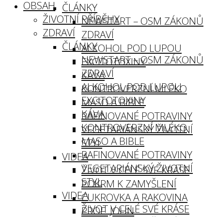
OBSAH
ČLÁNKY
ŽIVOTNÍ PŘÍBĚHY
NEWSTART – OSM ZÁKONŮ
ZDRAVÍ
ZDRAVÍ
ČLÁNKY
ALKOHOL POD LUPOU
NEWSTART – OSM ZÁKONŮ
EXCITOTOXINY
ZDRAVÍ
KÁVA
ALKOHOL POD LUPOU
KONTROVERZNÍ MLÉKO
EXCITOTOXINY
MASO A BIBLE
KÁVA
RAFINOVANÉ POTRAVINY
KONTROVERZNÍ MLÉKO
VEGETARIÁNSKÝ ŽIVOTNÍ
MASO A BIBLE
STYL
RAFINOVANÉ POTRAVINY
VIDEA
VEGETARIÁNSKÝ ŽIVOTNÍ
ŽIVOT V CELÉ SVÉ KRÁSE
STYL
POKRM K ZAMYŠLENÍ
VIDEA
CUKROVKA A RAKOVINA
ŽIVOT V CELÉ SVÉ KRÁSE
PROF. JOHN