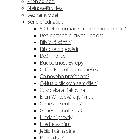
Přehled videí
Nejnovější videa
Seznamy videí
Série přednášek
500 let reformace: u cíle nebo u konce?
Bez obav do blízkých událostí
Biblická kázání
Biblické odpovědi
Boží Trojice
Budoucnost Evropy
Cliff! – Filozofie pro dnešek
Co nového profesore?
Cyklus biblických zamyšlení
Cukrovka a Rakovina
Ellen Whiteová a její kritici
Genesis Konflikt CZ
Genesis Konflikt SK
Hledání pravdy
Hleďte vzhůru
Ježíš: Tvá naděje
Klub zdraví