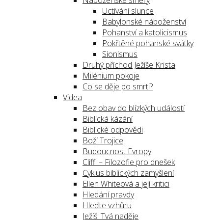
Náboženské směry
Uctívání slunce
Babylonské náboženství
Pohanství a katolicismus
Pokřtěné pohanské svátky
Sionismus
Druhý příchod Ježíše Krista
Milénium pokoje
Co se děje po smrti?
Videa
Bez obav do blízkých událostí
Biblická kázání
Biblické odpovědi
Boží Trojice
Budoucnost Evropy
Cliff! – Filozofie pro dnešek
Cyklus biblických zamyšlení
Ellen Whiteová a její kritici
Hledání pravdy
Hleďte vzhůru
Ježíš: Tvá naděje