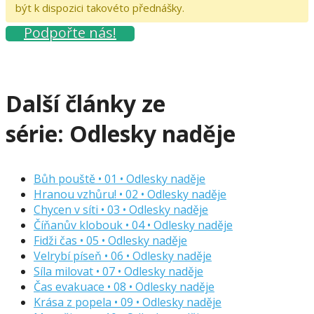
být k dispozici takovéto přednášky.
Podpořte nás!
Další články ze
série:
Odlesky naděje
Bůh pouště • 01 • Odlesky naděje
Hranou vzhůru! • 02 • Odlesky naděje
Chycen v síti • 03 • Odlesky naděje
Číňanův klobouk • 04 • Odlesky naděje
Fidži čas • 05 • Odlesky naděje
Velrybí píseň • 06 • Odlesky naděje
Síla milovat • 07 • Odlesky naděje
Čas evakuace • 08 • Odlesky naděje
Krása z popela • 09 • Odlesky naděje