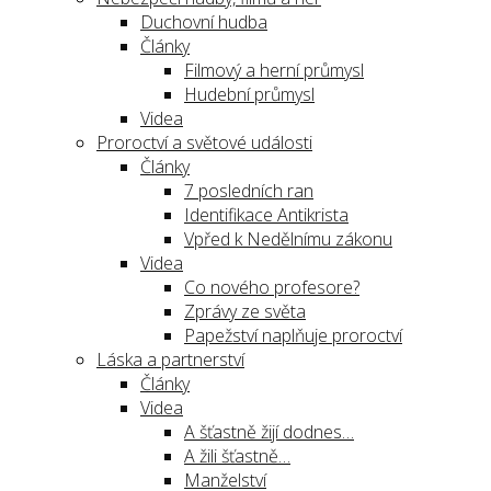
Duchovní hudba
Články
Filmový a herní průmysl
Hudební průmysl
Videa
Proroctví a světové události
Články
7 posledních ran
Identifikace Antikrista
Vpřed k Nedělnímu zákonu
Videa
Co nového profesore?
Zprávy ze světa
Papežství naplňuje proroctví
Láska a partnerství
Články
Videa
A šťastně žijí dodnes…
A žili šťastně…
Manželství