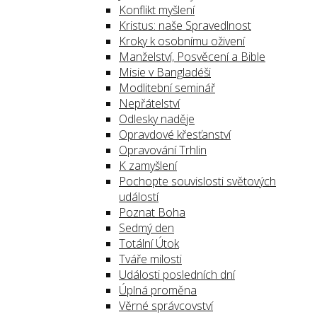
Konflikt myšlení
Kristus: naše Spravedlnost
Kroky k osobnímu oživení
Manželství, Posvěcení a Bible
Misie v Bangladéši
Modlitební seminář
Nepřátelství
Odlesky naděje
Opravdové křesťanství
Opravování Trhlin
K zamyšlení
Pochopte souvislosti světových
událostí
Poznat Boha
Sedmý den
Totální Útok
Tváře milosti
Události posledních dní
Úplná proměna
Věrné správcovství