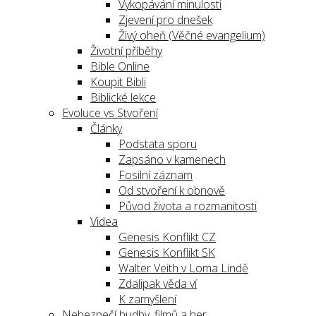
Vykopávání minulosti
Zjevení pro dnešek
Živý oheň (Věčné evangelium)
Životní příběhy
Bible Online
Koupit Bibli
Biblické lekce
Evoluce vs Stvoření
Články
Podstata sporu
Zapsáno v kamenech
Fosilní záznam
Od stvoření k obnově
Původ života a rozmanitosti
Videa
Genesis Konflikt CZ
Genesis Konflikt SK
Walter Veith v Loma Lindě
Zdalipak věda ví
K zamyšlení
Nebezpečí hudby, filmů a her