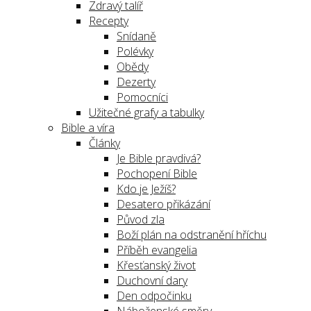
Zdravý talíř
Recepty
Snídaně
Polévky
Obědy
Dezerty
Pomocníci
Užitečné grafy a tabulky
Bible a víra
Články
Je Bible pravdivá?
Pochopení Bible
Kdo je Ježíš?
Desatero přikázání
Původ zla
Boží plán na odstranění hříchu
Příběh evangelia
Křesťanský život
Duchovní dary
Den odpočinku