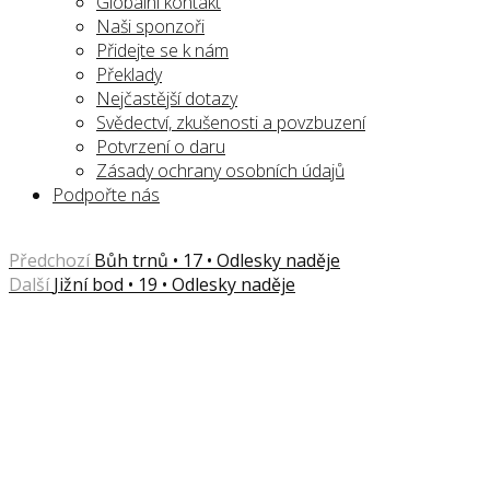
Globální kontakt
Naši sponzoři
Přidejte se k nám
Překlady
Nejčastější dotazy
Svědectví, zkušenosti a povzbuzení
Potvrzení o daru
Zásady ochrany osobních údajů
Podpořte nás
Předchozí
Bůh trnů • 17 • Odlesky naděje
Další
Jižní bod • 19 • Odlesky naděje