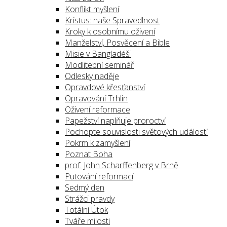
Konflikt myšlení
Kristus: naše Spravedlnost
Kroky k osobnímu oživení
Manželství, Posvěcení a Bible
Misie v Bangladéši
Modlitební seminář
Odlesky naděje
Opravdové křesťanství
Opravování Trhlin
Oživení reformace
Papežství naplňuje proroctví
Pochopte souvislosti světových událostí
Pokrm k zamyšlení
Poznat Boha
prof. John Scharffenberg v Brně
Putování reformací
Sedmý den
Strážci pravdy
Totální Útok
Tváře milosti