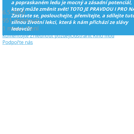
a popraskaném ledu je mocný a zásadní potenciál,
který může změnit svět! TOTO JE PRAVDOU I PRO N
6.5.2020
Zastavte se, poslouchejte, přemítejte, a sdílejte tut
951 zhlédnutí
silnou životní lekci, která k nám přichází ze slávy
1 minut čtení
ledovců!
Komentujte
Zhlédnout později
Odstranit
Kino mód
Podpořte nás