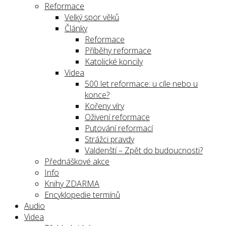
Reformace
Velký spor věků
Články
Reformace
Příběhy reformace
Katolické koncily
Videa
500 let reformace: u cíle nebo u
konce?
Kořeny víry
Oživení reformace
Putování reformací
Strážci pravdy
Valdenští – Zpět do budoucnosti?
Přednáškové akce
Info
Knihy ZDARMA
Encyklopedie termínů
Audio
Videa