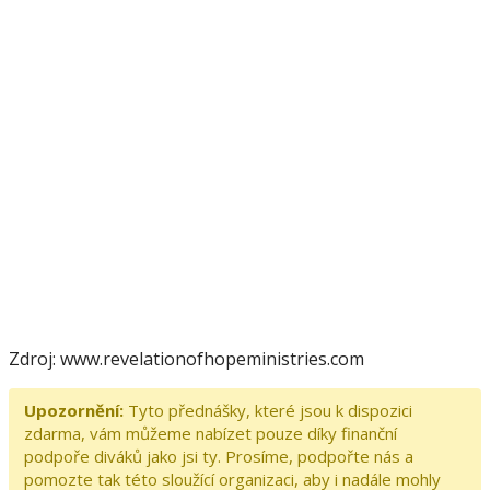
Zdroj: www.revelationofhopeministries.com
Upozornění:
Tyto přednášky, které jsou k dispozici
zdarma, vám můžeme nabízet pouze díky finanční
podpoře diváků jako jsi ty. Prosíme, podpořte nás a
pomozte tak této sloužící organizaci, aby i nadále mohly