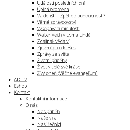
Události posledních dní
Úplná proměna
Valdenští – Zpět do budoucnosti?
Věrné správcovství
Vykopávání minulosti
Walter Veith v Loma Lindě
Zdalipak věda ví
Zjevení pro dnešek
Zprávy ze světa
Životní příběhy
Život v celé své kráse
Živý oheň (Věčné evangelium)
AD-TV
Eshop
Kontakt
Kontaktní informace
O nás
Náš příběh
Naše víra
Naši řečníci