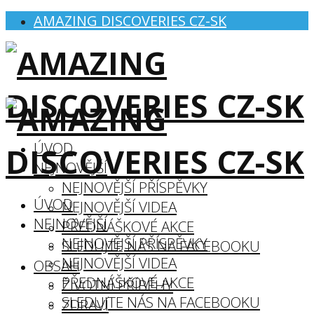
AMAZING DISCOVERIES CZ-SK
ÚVOD
NEJNOVĚJŠÍ
NEJNOVĚJŠÍ PŘÍSPĚVKY
ÚVOD
NEJNOVĚJŠÍ VIDEA
NEJNOVĚJŠÍ
PŘEDNÁŠKOVÉ AKCE
NEJNOVĚJŠÍ PŘÍSPĚVKY
SLEDUJTE NÁS NA FACEBOOKU
NEJNOVĚJŠÍ VIDEA
OBSAH
PŘEDNÁŠKOVÉ AKCE
ŽIVOTNÍ PŘÍBĚHY
SLEDUJTE NÁS NA FACEBOOKU
ZDRAVÍ