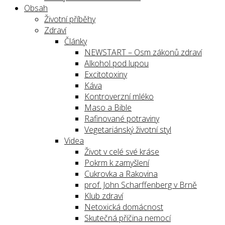
Obsah
Životní příběhy
Zdraví
Články
NEWSTART – Osm zákonů zdraví
Alkohol pod lupou
Excitotoxiny
Káva
Kontroverzní mléko
Maso a Bible
Rafinované potraviny
Vegetariánský životní styl
Videa
Život v celé své kráse
Pokrm k zamyšlení
Cukrovka a Rakovina
prof. John Scharffenberg v Brně
Klub zdraví
Netoxická domácnost
Skutečná příčina nemocí