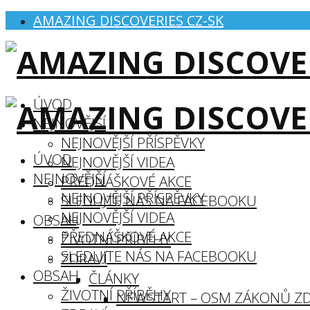
AMAZING DISCOVERIES CZ-SK
ÚVOD
NEJNOVĚJŠÍ
NEJNOVĚJŠÍ PŘÍSPĚVKY
ÚVOD
NEJNOVĚJŠÍ VIDEA
NEJNOVĚJŠÍ
PŘEDNÁŠKOVÉ AKCE
NEJNOVĚJŠÍ PŘÍSPĚVKY
SLEDUJTE NÁS NA FACEBOOKU
NEJNOVĚJŠÍ VIDEA
OBSAH
PŘEDNÁŠKOVÉ AKCE
ŽIVOTNÍ PŘÍBĚHY
SLEDUJTE NÁS NA FACEBOOKU
ZDRAVÍ
OBSAH
ČLÁNKY
ŽIVOTNÍ PŘÍBĚHY
NEWSTART – OSM ZÁKONŮ ZD