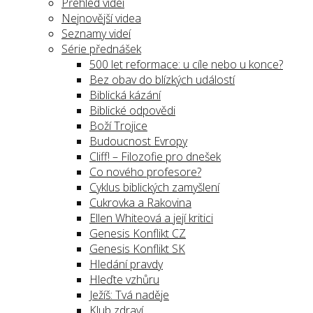
Přehled videí
Nejnovější videa
Seznamy videí
Série přednášek
500 let reformace: u cíle nebo u konce?
Bez obav do blízkých událostí
Biblická kázání
Biblické odpovědi
Boží Trojice
Budoucnost Evropy
Cliff! – Filozofie pro dnešek
Co nového profesore?
Cyklus biblických zamyšlení
Cukrovka a Rakovina
Ellen Whiteová a její kritici
Genesis Konflikt CZ
Genesis Konflikt SK
Hledání pravdy
Hleďte vzhůru
Ježíš: Tvá naděje
Klub zdraví