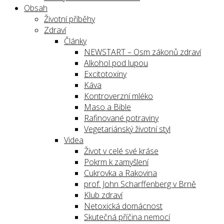
Obsah
Životní příběhy
Zdraví
Články
NEWSTART – Osm zákonů zdraví
Alkohol pod lupou
Excitotoxiny
Káva
Kontroverzní mléko
Maso a Bible
Rafinované potraviny
Vegetariánský životní styl
Videa
Život v celé své kráse
Pokrm k zamyšlení
Cukrovka a Rakovina
prof. John Scharffenberg v Brně
Klub zdraví
Netoxická domácnost
Skutečná příčina nemocí