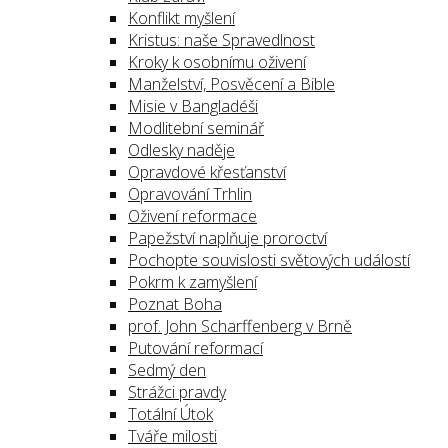
Konflikt myšlení
Kristus: naše Spravedlnost
Kroky k osobnímu oživení
Manželství, Posvěcení a Bible
Misie v Bangladéši
Modlitební seminář
Odlesky naděje
Opravdové křesťanství
Opravování Trhlin
Oživení reformace
Papežství naplňuje proroctví
Pochopte souvislosti světových událostí
Pokrm k zamyšlení
Poznat Boha
prof. John Scharffenberg v Brně
Putování reformací
Sedmý den
Strážci pravdy
Totální Útok
Tváře milosti