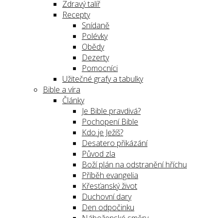
Zdravý talíř
Recepty
Snídaně
Polévky
Obědy
Dezerty
Pomocníci
Užitečné grafy a tabulky
Bible a víra
Články
Je Bible pravdivá?
Pochopení Bible
Kdo je Ježíš?
Desatero přikázání
Původ zla
Boží plán na odstranění hříchu
Příběh evangelia
Křesťanský život
Duchovní dary
Den odpočinku