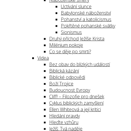
Náboženské směry
Uctívání slunce
Babylonské náboženství
Pohanství a katolicismus
Pokřtěné pohanské svátky
Sionismus
Druhý příchod Ježíše Krista
Milénium pokoje
Co se děje po smrti?
Videa
Bez obav do blízkých událostí
Biblická kázání
Biblické odpovědi
Boží Trojice
Budoucnost Evropy
Cliff! – Filozofie pro dnešek
Cyklus biblických zamyšlení
Ellen Whiteová a její kritici
Hledání pravdy
Hleďte vzhůru
Ježíš: Tvá naděje