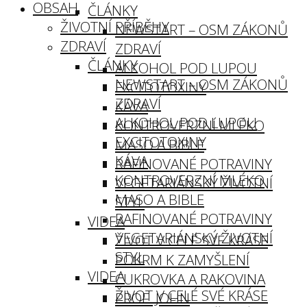
OBSAH
ČLÁNKY
ŽIVOTNÍ PŘÍBĚHY
NEWSTART – OSM ZÁKONŮ
ZDRAVÍ
ZDRAVÍ
ČLÁNKY
ALKOHOL POD LUPOU
NEWSTART – OSM ZÁKONŮ
EXCITOTOXINY
ZDRAVÍ
KÁVA
ALKOHOL POD LUPOU
KONTROVERZNÍ MLÉKO
EXCITOTOXINY
MASO A BIBLE
KÁVA
RAFINOVANÉ POTRAVINY
KONTROVERZNÍ MLÉKO
VEGETARIÁNSKÝ ŽIVOTNÍ
MASO A BIBLE
STYL
RAFINOVANÉ POTRAVINY
VIDEA
VEGETARIÁNSKÝ ŽIVOTNÍ
ŽIVOT V CELÉ SVÉ KRÁSE
STYL
POKRM K ZAMYŠLENÍ
VIDEA
CUKROVKA A RAKOVINA
ŽIVOT V CELÉ SVÉ KRÁSE
PROF. JOHN