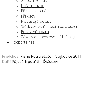
Globální kontakt
Naši sponzoři
Přidejte se k nám
Překlady
Nejčastější dotazy
Svědectví, zkušenosti a povzbuzení
Potvrzení o daru
Zásady ochrany osobních údajů
Podpořte nás
Předchozí
Písně Petra Staše – Vojkovice 2011
Další
Půjdeš-li pouští – Švástovi