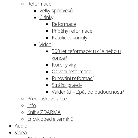
Reformace
Velký spor věků
Články
Reformace
Příběhy reformace
Katolické koncily
Videa
500 let reformace: u cíle nebo u
konce?
Kořeny víry
Oživení reformace
Putování reformací
Strážci pravdy
Valdenští – Zpět do budoucnosti?
Přednáškové akce
Info
Knihy ZDARMA
Encyklopedie termínů
Audio
Videa