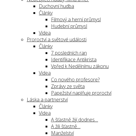
Duchovní hudba
Články
Filmový a herní průmysl
Hudební průmysl
Videa
Proroctví a světové události
Články
7 posledních ran
Identifikace Antikrista
Vpřed k Nedělnímu zákonu
Videa
Co nového profesore?
Zprávy ze světa
Papežství naplňuje proroctví
Láska a partnerství
Články
Videa
A šťastně žijí dodnes…
A žili šťastně…
Manželství