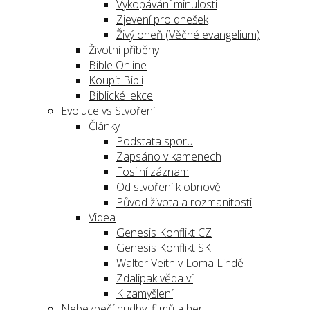
Vykopávání minulosti
Zjevení pro dnešek
Živý oheň (Věčné evangelium)
Životní příběhy
Bible Online
Koupit Bibli
Biblické lekce
Evoluce vs Stvoření
Články
Podstata sporu
Zapsáno v kamenech
Fosilní záznam
Od stvoření k obnově
Původ života a rozmanitosti
Videa
Genesis Konflikt CZ
Genesis Konflikt SK
Walter Veith v Loma Lindě
Zdalipak věda ví
K zamyšlení
Nebezpečí hudby, filmů a her