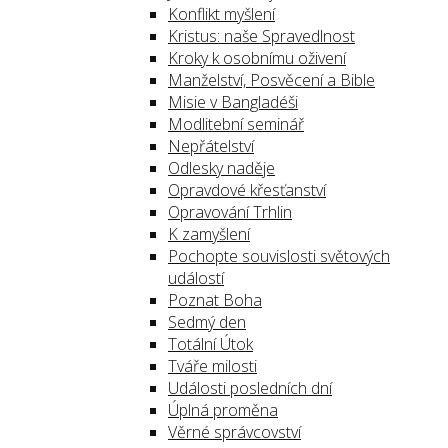
Konflikt myšlení
Kristus: naše Spravedlnost
Kroky k osobnímu oživení
Manželství, Posvěcení a Bible
Misie v Bangladéši
Modlitební seminář
Nepřátelství
Odlesky naděje
Opravdové křesťanství
Opravování Trhlin
K zamyšlení
Pochopte souvislosti světových
událostí
Poznat Boha
Sedmý den
Totální Útok
Tváře milosti
Události posledních dní
Úplná proměna
Věrné správcovství