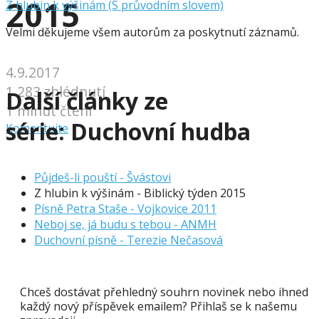
2015
Z hlubin k výšinám (S průvodním slovem)
Velmi děkujeme všem autorům za poskytnutí záznamů.
4.9.2017
1 283 zhlédnutí
Další články ze
1 minut čtení
série:
Duchovní hudba
Komentujte
Půjdeš-li pouští - Švástovi
Z hlubin k výšinám - Biblický týden 2015
Písně Petra Staše - Vojkovice 2011
Neboj se, já budu s tebou - ANMH
Duchovní písně - Terezie Nečasová
Chceš dostávat přehledný souhrn novinek nebo ihned
každý nový příspěvek emailem? Přihlaš se k našemu