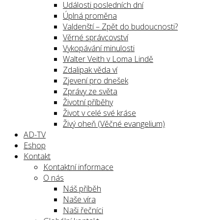
Události posledních dní
Úplná proměna
Valdenští – Zpět do budoucnosti?
Věrné správcovství
Vykopávání minulosti
Walter Veith v Loma Lindě
Zdalipak věda ví
Zjevení pro dnešek
Zprávy ze světa
Životní příběhy
Život v celé své kráse
Živý oheň (Věčné evangelium)
AD-TV
Eshop
Kontakt
Kontaktní informace
O nás
Náš příběh
Naše víra
Naši řečníci