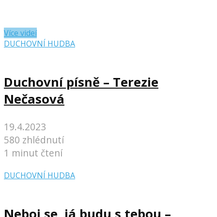
Více videí
DUCHOVNÍ HUDBA
Duchovní písně – Terezie
Nečasová
19.4.2023
580 zhlédnutí
1 minut čtení
DUCHOVNÍ HUDBA
Neboj se, já budu s tebou –