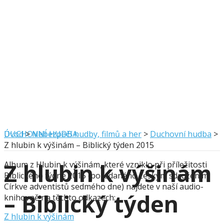
DUCHOVNÍ HUDBA
Úvod
>
Nebezpečí hudby, filmů a her
>
Duchovní hudba
>
Z hlubin k výšinám – Biblický týden 2015
Z hlubin k výšinám
Album z Hlubin k výšinám, které vzniklo při příležitosti
Biblického týdne 2015 (pořádaného českým sdružením
Církve adventistů sedmého dne) najdete v naší audio-
– Biblický týden
knihovně na těchto odkazech:
Z hlubin k výšinám