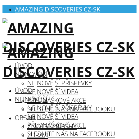
AMAZING DISCOVERIES CZ-SK
ÚVOD
NEJNOVĚJŠÍ
NEJNOVĚJŠÍ PŘÍSPĚVKY
ÚVOD
NEJNOVĚJŠÍ VIDEA
NEJNOVĚJŠÍ
PŘEDNÁŠKOVÉ AKCE
NEJNOVĚJŠÍ PŘÍSPĚVKY
SLEDUJTE NÁS NA FACEBOOKU
NEJNOVĚJŠÍ VIDEA
OBSAH
PŘEDNÁŠKOVÉ AKCE
ŽIVOTNÍ PŘÍBĚHY
SLEDUJTE NÁS NA FACEBOOKU
ZDRAVÍ