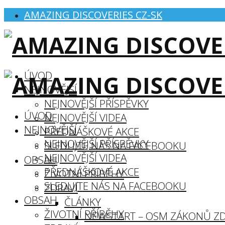
AMAZING DISCOVERIES CZ-SK
ÚVOD
NEJNOVĚJŠÍ
NEJNOVĚJŠÍ PŘÍSPĚVKY
ÚVOD
NEJNOVĚJŠÍ VIDEA
NEJNOVĚJŠÍ
PŘEDNÁŠKOVÉ AKCE
NEJNOVĚJŠÍ PŘÍSPĚVKY
SLEDUJTE NÁS NA FACEBOOKU
NEJNOVĚJŠÍ VIDEA
OBSAH
PŘEDNÁŠKOVÉ AKCE
ŽIVOTNÍ PŘÍBĚHY
SLEDUJTE NÁS NA FACEBOOKU
ZDRAVÍ
OBSAH
ČLÁNKY
ŽIVOTNÍ PŘÍBĚHY
NEWSTART – OSM ZÁKONŮ ZD