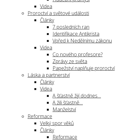
Videa
Proroctví a světové události
Články
7 posledních ran
Identifikace Antikrista
Vpřed k Nedělnímu zákonu
Videa
Co nového profesore?
Zprávy ze světa
Papežství naplňuje proroctví
Láska a partnerství
Články
Videa
A šťastně žijí dodnes…
A žili šťastně…
Manželství
Reformace
Velký spor věků
Články
Reformace