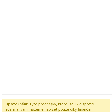
Upozornění:
Tyto přednášky, které jsou k dispozici
zdarma, vám můžeme nabízet pouze díky finanční