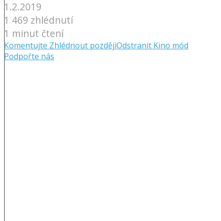
1.2.2019
1 469 zhlédnutí
1 minut čtení
Komentujte
Zhlédnout později
Odstranit
Kino mód
Podpořte nás