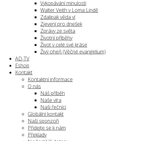
Vykopávání minulosti
Walter Veith v Loma Lindě
Zdalipak věda ví
Zjevení pro dnešek
Zprávy ze světa
Životní příběhy
Život v celé své kráse
Živý oheň (Věčné evangelium)
AD-TV
Eshop
Kontakt
Kontaktní informace
O nás
Náš příběh
Naše víra
Naši řečníci
Globální kontakt
Naši sponzoři
Přidejte se k nám
Překlady