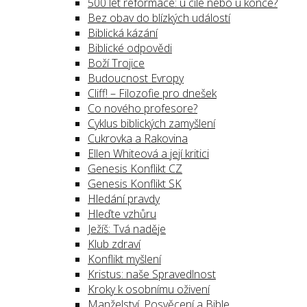
500 let reformace: u cíle nebo u konce?
Bez obav do blízkých událostí
Biblická kázání
Biblické odpovědi
Boží Trojice
Budoucnost Evropy
Cliff! – Filozofie pro dnešek
Co nového profesore?
Cyklus biblických zamyšlení
Cukrovka a Rakovina
Ellen Whiteová a její kritici
Genesis Konflikt CZ
Genesis Konflikt SK
Hledání pravdy
Hleďte vzhůru
Ježíš: Tvá naděje
Klub zdraví
Konflikt myšlení
Kristus: naše Spravedlnost
Kroky k osobnímu oživení
Manželství, Posvěcení a Bible