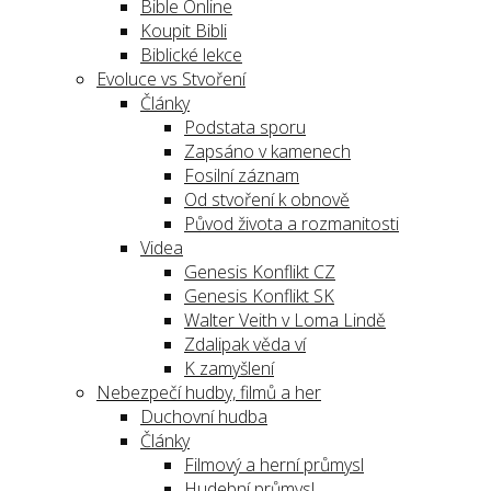
Bible Online
Koupit Bibli
Biblické lekce
Evoluce vs Stvoření
Články
Podstata sporu
Zapsáno v kamenech
Fosilní záznam
Od stvoření k obnově
Původ života a rozmanitosti
Videa
Genesis Konflikt CZ
Genesis Konflikt SK
Walter Veith v Loma Lindě
Zdalipak věda ví
K zamyšlení
Nebezpečí hudby, filmů a her
Duchovní hudba
Články
Filmový a herní průmysl
Hudební průmysl