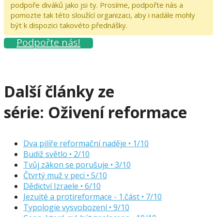
podpoře diváků jako jsi ty. Prosíme, podpořte nás a
pomozte tak této sloužící organizaci, aby i nadále mohly
být k dispozici takovéto přednášky.
Podpořte nás!
Další články ze
série:
Oživení reformace
Dva pilíře reformační naděje • 1/10
Budiž světlo • 2/10
Tvůj zákon se porušuje • 3/10
Čtvrtý muž v peci • 5/10
Dědictví Izraele • 6/10
Jezuité a protireformace - 1.část • 7/10
Typologie vysvobození • 9/10