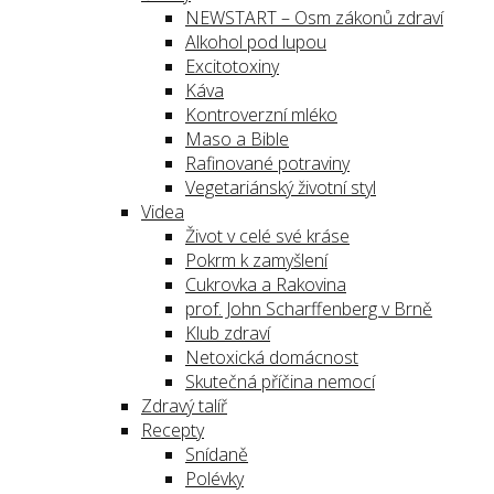
NEWSTART – Osm zákonů zdraví
Alkohol pod lupou
Excitotoxiny
Káva
Kontroverzní mléko
Maso a Bible
Rafinované potraviny
Vegetariánský životní styl
Videa
Život v celé své kráse
Pokrm k zamyšlení
Cukrovka a Rakovina
prof. John Scharffenberg v Brně
Klub zdraví
Netoxická domácnost
Skutečná příčina nemocí
Zdravý talíř
Recepty
Snídaně
Polévky