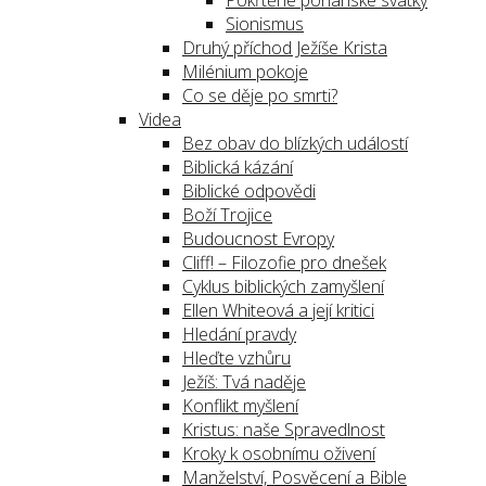
Pokřtěné pohanské svátky
Sionismus
Druhý příchod Ježíše Krista
Milénium pokoje
Co se děje po smrti?
Videa
Bez obav do blízkých událostí
Biblická kázání
Biblické odpovědi
Boží Trojice
Budoucnost Evropy
Cliff! – Filozofie pro dnešek
Cyklus biblických zamyšlení
Ellen Whiteová a její kritici
Hledání pravdy
Hleďte vzhůru
Ježíš: Tvá naděje
Konflikt myšlení
Kristus: naše Spravedlnost
Kroky k osobnímu oživení
Manželství, Posvěcení a Bible