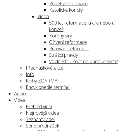
Příběhy reformace
Katolické koncily
Videa
500 let reformace: u cíle nebo u
konce?
Kořeny víry
Oživení reformace
Putování reformací
Strážci pravdy
Valdenští – Zpět do budoucnosti?
Přednáškové akce
Info
Knihy ZDARMA
Encyklopedie termínů
Audio
Videa
Přehled videí
Nejnovější videa
Seznamy videí
Série přednášek