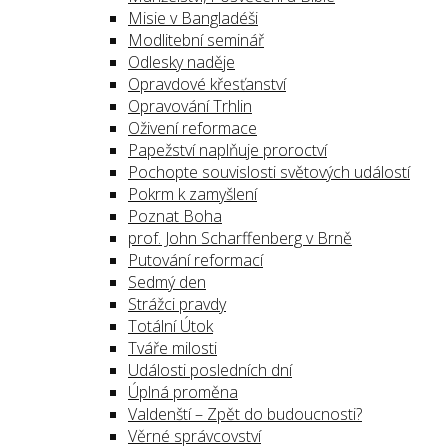
Misie v Bangladéši
Modlitební seminář
Odlesky naděje
Opravdové křesťanství
Opravování Trhlin
Oživení reformace
Papežství naplňuje proroctví
Pochopte souvislosti světových událostí
Pokrm k zamyšlení
Poznat Boha
prof. John Scharffenberg v Brně
Putování reformací
Sedmý den
Strážci pravdy
Totální Útok
Tváře milosti
Události posledních dní
Úplná proměna
Valdenští – Zpět do budoucnosti?
Věrné správcovství