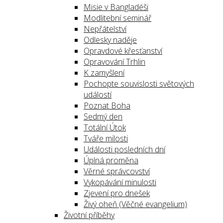
Misie v Bangladéši
Modlitební seminář
Nepřátelství
Odlesky naděje
Opravdové křesťanství
Opravování Trhlin
K zamyšlení
Pochopte souvislosti světových
událostí
Poznat Boha
Sedmý den
Totální Útok
Tváře milosti
Události posledních dní
Úplná proměna
Věrné správcovství
Vykopávání minulosti
Zjevení pro dnešek
Živý oheň (Věčné evangelium)
Životní příběhy