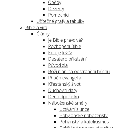
Obědy
Dezerty
Pomocníci
Užitečné grafy a tabulky
Bible a víra
Články
Je Bible pravdivá?
Pochopení Bible
Kdo je Ježíš?
Desatero přikázání
Původ zla
Boží plán na odstranění hříchu
Příběh evangelia
Křesťanský život
Duchovní dary
Den odpočinku
Náboženské směry
Uctívání slunce
Babylonské náboženství
Pohanství a katolicismus