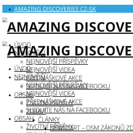
AMAZING DISCOVERIES CZ-SK
ÚVOD
NEJNOVĚJŠÍ
NEJNOVĚJŠÍ PŘÍSPĚVKY
ÚVOD
NEJNOVĚJŠÍ VIDEA
NEJNOVĚJŠÍ
PŘEDNÁŠKOVÉ AKCE
NEJNOVĚJŠÍ PŘÍSPĚVKY
SLEDUJTE NÁS NA FACEBOOKU
NEJNOVĚJŠÍ VIDEA
OBSAH
PŘEDNÁŠKOVÉ AKCE
ŽIVOTNÍ PŘÍBĚHY
SLEDUJTE NÁS NA FACEBOOKU
ZDRAVÍ
OBSAH
ČLÁNKY
ŽIVOTNÍ PŘÍBĚHY
NEWSTART – OSM ZÁKONŮ ZD