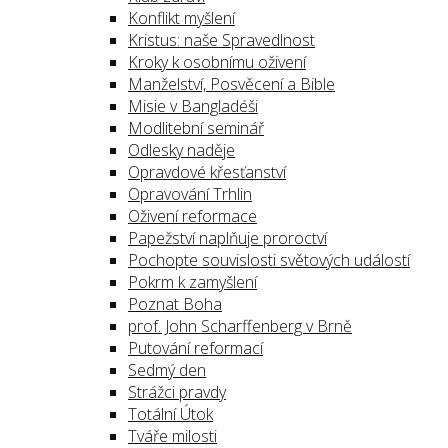
Konflikt myšlení
Kristus: naše Spravedlnost
Kroky k osobnímu oživení
Manželství, Posvěcení a Bible
Misie v Bangladéši
Modlitební seminář
Odlesky naděje
Opravdové křesťanství
Opravování Trhlin
Oživení reformace
Papežství naplňuje proroctví
Pochopte souvislosti světových událostí
Pokrm k zamyšlení
Poznat Boha
prof. John Scharffenberg v Brně
Putování reformací
Sedmý den
Strážci pravdy
Totální Útok
Tváře milosti