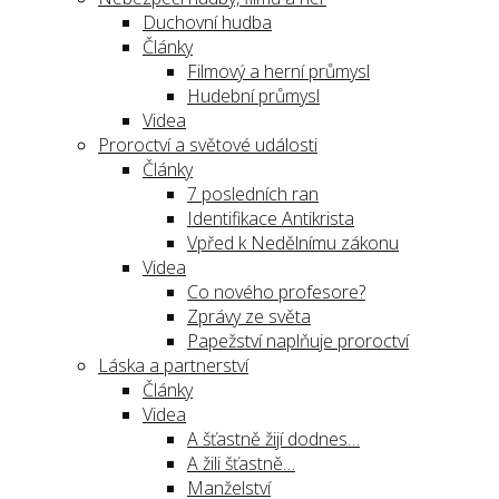
Duchovní hudba
Články
Filmový a herní průmysl
Hudební průmysl
Videa
Proroctví a světové události
Články
7 posledních ran
Identifikace Antikrista
Vpřed k Nedělnímu zákonu
Videa
Co nového profesore?
Zprávy ze světa
Papežství naplňuje proroctví
Láska a partnerství
Články
Videa
A šťastně žijí dodnes…
A žili šťastně…
Manželství