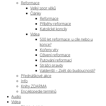
Reformace
Velký spor věků
Články
Reformace
Příběhy reformace
Katolické koncily
Videa
500 let reformace: u cíle nebo u
konce?
Kořeny víry
Oživení reformace
Putování reformací
Strážci pravdy
Valdenští – Zpět do budoucnosti?
Přednáškové akce
Info
Knihy ZDARMA
Encyklopedie termínů
Audio
Videa