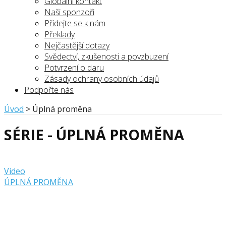
Globální kontakt
Naši sponzoři
Přidejte se k nám
Překlady
Nejčastější dotazy
Svědectví, zkušenosti a povzbuzení
Potvrzení o daru
Zásady ochrany osobních údajů
Podpořte nás
Úvod
>
Úplná proměna
SÉRIE - ÚPLNÁ PROMĚNA
Video
ÚPLNÁ PROMĚNA