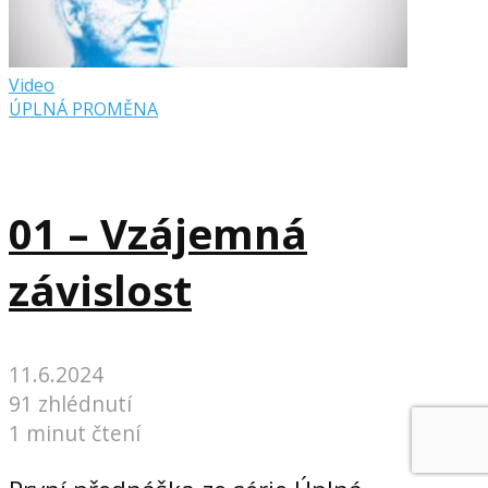
Video
ÚPLNÁ PROMĚNA
01 – Vzájemná
závislost
11.6.2024
91 zhlédnutí
1 minut čtení