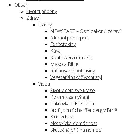
Obsah
Životní příběhy
Zdraví
Články
NEWSTART – Osm zákonů zdraví
Alkohol pod lupou
Excitotoxiny
Káva
Kontroverzní mléko
Maso a Bible
Rafinované potraviny
Vegetariánský životní styl
Videa
Život v celé své kráse
Pokrm k zamyšlení
Cukrovka a Rakovina
prof. John Scharffenberg v Brně
Klub zdraví
Netoxická domácnost
Skutečná příčina nemocí