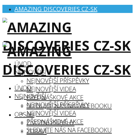
AMAZING DISCOVERIES CZ-SK
ÚVOD
NEJNOVĚJŠÍ
NEJNOVĚJŠÍ PŘÍSPĚVKY
ÚVOD
NEJNOVĚJŠÍ VIDEA
NEJNOVĚJŠÍ
PŘEDNÁŠKOVÉ AKCE
NEJNOVĚJŠÍ PŘÍSPĚVKY
SLEDUJTE NÁS NA FACEBOOKU
NEJNOVĚJŠÍ VIDEA
OBSAH
PŘEDNÁŠKOVÉ AKCE
ŽIVOTNÍ PŘÍBĚHY
SLEDUJTE NÁS NA FACEBOOKU
ZDRAVÍ