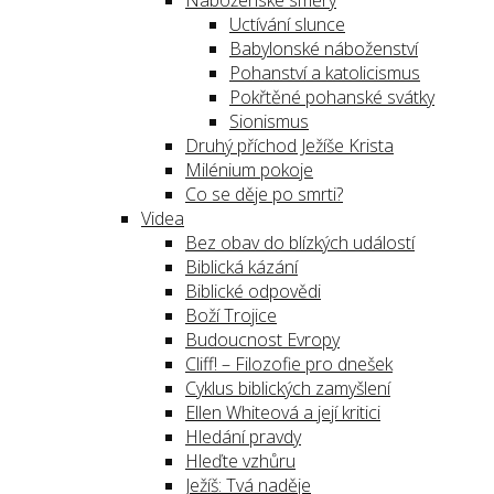
Náboženské směry
Uctívání slunce
Babylonské náboženství
Pohanství a katolicismus
Pokřtěné pohanské svátky
Sionismus
Druhý příchod Ježíše Krista
Milénium pokoje
Co se děje po smrti?
Videa
Bez obav do blízkých událostí
Biblická kázání
Biblické odpovědi
Boží Trojice
Budoucnost Evropy
Cliff! – Filozofie pro dnešek
Cyklus biblických zamyšlení
Ellen Whiteová a její kritici
Hledání pravdy
Hleďte vzhůru
Ježíš: Tvá naděje