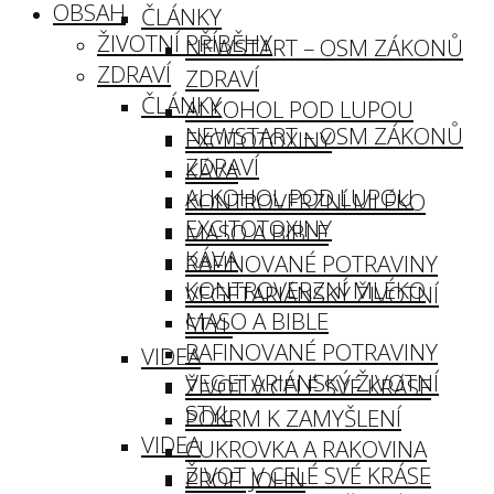
OBSAH
ČLÁNKY
ŽIVOTNÍ PŘÍBĚHY
NEWSTART – OSM ZÁKONŮ
ZDRAVÍ
ZDRAVÍ
ČLÁNKY
ALKOHOL POD LUPOU
NEWSTART – OSM ZÁKONŮ
EXCITOTOXINY
ZDRAVÍ
KÁVA
ALKOHOL POD LUPOU
KONTROVERZNÍ MLÉKO
EXCITOTOXINY
MASO A BIBLE
KÁVA
RAFINOVANÉ POTRAVINY
KONTROVERZNÍ MLÉKO
VEGETARIÁNSKÝ ŽIVOTNÍ
MASO A BIBLE
STYL
RAFINOVANÉ POTRAVINY
VIDEA
VEGETARIÁNSKÝ ŽIVOTNÍ
ŽIVOT V CELÉ SVÉ KRÁSE
STYL
POKRM K ZAMYŠLENÍ
VIDEA
CUKROVKA A RAKOVINA
ŽIVOT V CELÉ SVÉ KRÁSE
PROF. JOHN