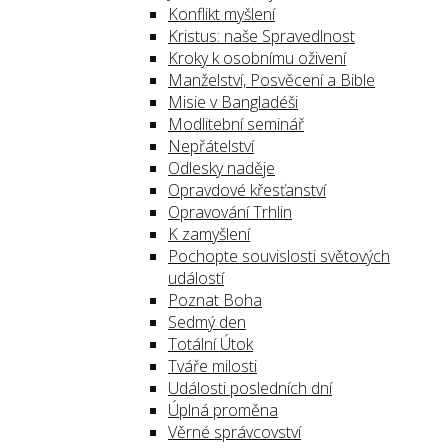
Konflikt myšlení
Kristus: naše Spravedlnost
Kroky k osobnímu oživení
Manželství, Posvěcení a Bible
Misie v Bangladéši
Modlitební seminář
Nepřátelství
Odlesky naděje
Opravdové křesťanství
Opravování Trhlin
K zamyšlení
Pochopte souvislosti světových
událostí
Poznat Boha
Sedmý den
Totální Útok
Tváře milosti
Události posledních dní
Úplná proměna
Věrné správcovství