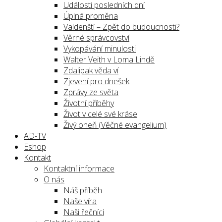
Události posledních dní
Úplná proměna
Valdenští – Zpět do budoucnosti?
Věrné správcovství
Vykopávání minulosti
Walter Veith v Loma Lindě
Zdalipak věda ví
Zjevení pro dnešek
Zprávy ze světa
Životní příběhy
Život v celé své kráse
Živý oheň (Věčné evangelium)
AD-TV
Eshop
Kontakt
Kontaktní informace
O nás
Náš příběh
Naše víra
Naši řečníci