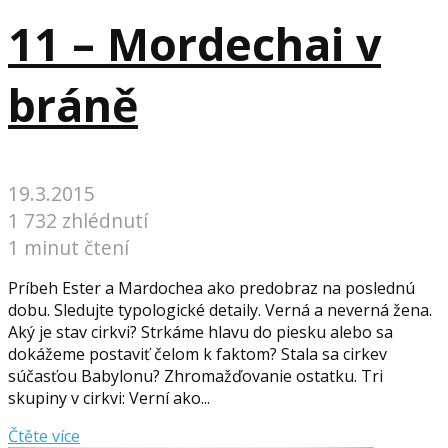
11 – Mordechai v
bráně
19.3.2015
1 732 zhlédnutí
1 minut čtení
Príbeh Ester a Mardochea ako predobraz na poslednú
dobu. Sledujte typologické detaily. Verná a neverná žena.
Aký je stav cirkvi? Strkáme hlavu do piesku alebo sa
dokážeme postaviť čelom k faktom? Stala sa cirkev
súčasťou Babylonu? Zhromažďovanie ostatku. Tri
skupiny v cirkvi: Verní ako...
Čtěte více