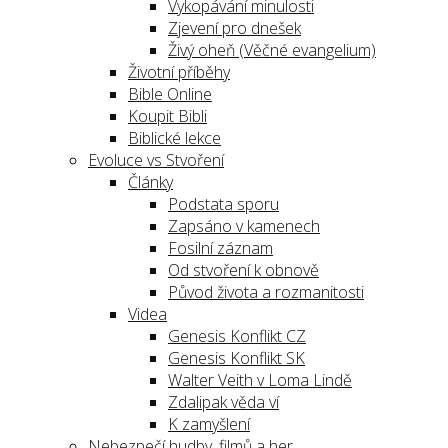
Vykopávání minulosti
Zjevení pro dnešek
Živý oheň (Věčné evangelium)
Životní příběhy
Bible Online
Koupit Bibli
Biblické lekce
Evoluce vs Stvoření
Články
Podstata sporu
Zapsáno v kamenech
Fosilní záznam
Od stvoření k obnově
Původ života a rozmanitosti
Videa
Genesis Konflikt CZ
Genesis Konflikt SK
Walter Veith v Loma Lindě
Zdalipak věda ví
K zamyšlení
Nebezpečí hudby, filmů a her