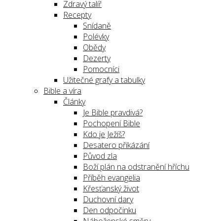
Zdravý talíř
Recepty
Snídaně
Polévky
Obědy
Dezerty
Pomocníci
Užitečné grafy a tabulky
Bible a víra
Články
Je Bible pravdivá?
Pochopení Bible
Kdo je Ježíš?
Desatero přikázání
Původ zla
Boží plán na odstranění hříchu
Příběh evangelia
Křesťanský život
Duchovní dary
Den odpočinku