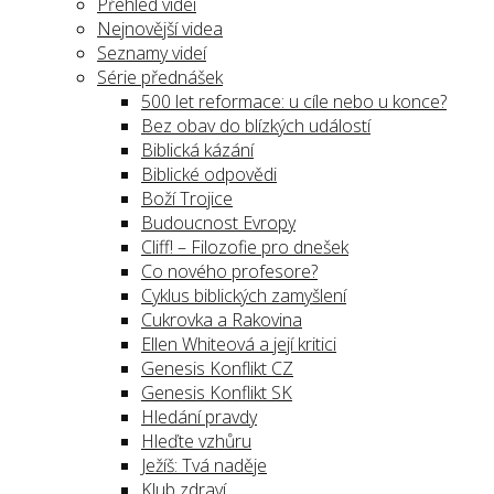
Přehled videí
Nejnovější videa
Seznamy videí
Série přednášek
500 let reformace: u cíle nebo u konce?
Bez obav do blízkých událostí
Biblická kázání
Biblické odpovědi
Boží Trojice
Budoucnost Evropy
Cliff! – Filozofie pro dnešek
Co nového profesore?
Cyklus biblických zamyšlení
Cukrovka a Rakovina
Ellen Whiteová a její kritici
Genesis Konflikt CZ
Genesis Konflikt SK
Hledání pravdy
Hleďte vzhůru
Ježíš: Tvá naděje
Klub zdraví