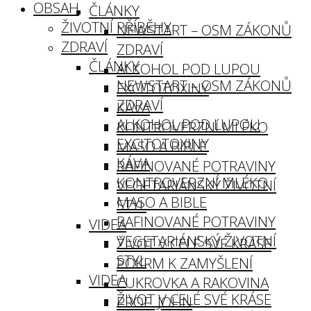
OBSAH
ČLÁNKY
ŽIVOTNÍ PŘÍBĚHY
NEWSTART – OSM ZÁKONŮ
ZDRAVÍ
ZDRAVÍ
ČLÁNKY
ALKOHOL POD LUPOU
NEWSTART – OSM ZÁKONŮ
EXCITOTOXINY
ZDRAVÍ
KÁVA
ALKOHOL POD LUPOU
KONTROVERZNÍ MLÉKO
EXCITOTOXINY
MASO A BIBLE
KÁVA
RAFINOVANÉ POTRAVINY
KONTROVERZNÍ MLÉKO
VEGETARIÁNSKÝ ŽIVOTNÍ
MASO A BIBLE
STYL
RAFINOVANÉ POTRAVINY
VIDEA
VEGETARIÁNSKÝ ŽIVOTNÍ
ŽIVOT V CELÉ SVÉ KRÁSE
STYL
POKRM K ZAMYŠLENÍ
VIDEA
CUKROVKA A RAKOVINA
ŽIVOT V CELÉ SVÉ KRÁSE
PROF. JOHN