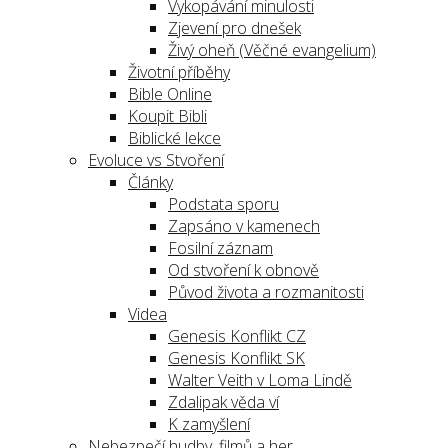
Vykopávání minulosti
Zjevení pro dnešek
Živý oheň (Věčné evangelium)
Životní příběhy
Bible Online
Koupit Bibli
Biblické lekce
Evoluce vs Stvoření
Články
Podstata sporu
Zapsáno v kamenech
Fosilní záznam
Od stvoření k obnově
Původ života a rozmanitosti
Videa
Genesis Konflikt CZ
Genesis Konflikt SK
Walter Veith v Loma Lindě
Zdalipak věda ví
K zamyšlení
Nebezpečí hudby, filmů a her