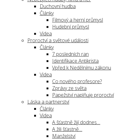
Duchovní hudba
Články
Filmový a herní průmysl
Hudební průmysl
Videa
Proroctví a světové události
Články
7 posledních ran
Identifikace Antikrista
Vpřed k Nedělnímu zákonu
Videa
Co nového profesore?
Zprávy ze světa
Papežství naplňuje proroctví
Láska a partnerství
Články
Videa
A šťastně žijí dodnes…
A žili šťastně…
Manželství