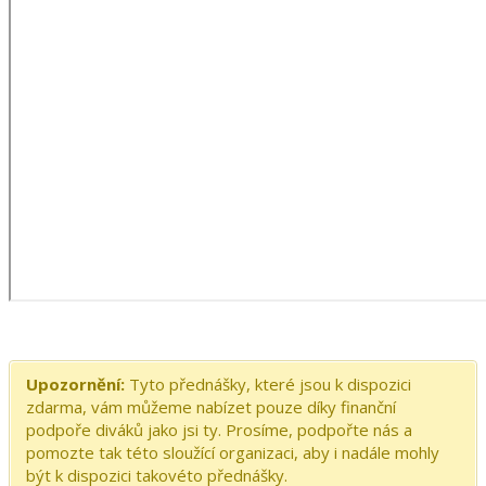
Upozornění:
Tyto přednášky, které jsou k dispozici
zdarma, vám můžeme nabízet pouze díky finanční
podpoře diváků jako jsi ty. Prosíme, podpořte nás a
pomozte tak této sloužící organizaci, aby i nadále mohly
být k dispozici takovéto přednášky.