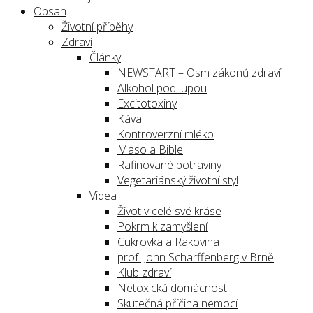
Obsah
Životní příběhy
Zdraví
Články
NEWSTART – Osm zákonů zdraví
Alkohol pod lupou
Excitotoxiny
Káva
Kontroverzní mléko
Maso a Bible
Rafinované potraviny
Vegetariánský životní styl
Videa
Život v celé své kráse
Pokrm k zamyšlení
Cukrovka a Rakovina
prof. John Scharffenberg v Brně
Klub zdraví
Netoxická domácnost
Skutečná příčina nemocí