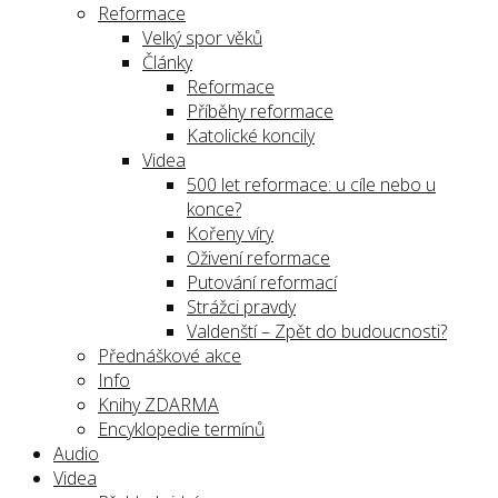
Reformace
Velký spor věků
Články
Reformace
Příběhy reformace
Katolické koncily
Videa
500 let reformace: u cíle nebo u
konce?
Kořeny víry
Oživení reformace
Putování reformací
Strážci pravdy
Valdenští – Zpět do budoucnosti?
Přednáškové akce
Info
Knihy ZDARMA
Encyklopedie termínů
Audio
Videa