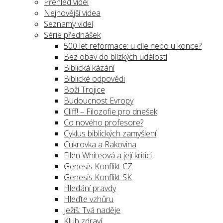
Přehled videí
Nejnovější videa
Seznamy videí
Série přednášek
500 let reformace: u cíle nebo u konce?
Bez obav do blízkých událostí
Biblická kázání
Biblické odpovědi
Boží Trojice
Budoucnost Evropy
Cliff! – Filozofie pro dnešek
Co nového profesore?
Cyklus biblických zamyšlení
Cukrovka a Rakovina
Ellen Whiteová a její kritici
Genesis Konflikt CZ
Genesis Konflikt SK
Hledání pravdy
Hleďte vzhůru
Ježíš: Tvá naděje
Klub zdraví