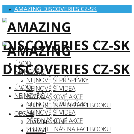
AMAZING DISCOVERIES CZ-SK
ÚVOD
NEJNOVĚJŠÍ
NEJNOVĚJŠÍ PŘÍSPĚVKY
ÚVOD
NEJNOVĚJŠÍ VIDEA
NEJNOVĚJŠÍ
PŘEDNÁŠKOVÉ AKCE
NEJNOVĚJŠÍ PŘÍSPĚVKY
SLEDUJTE NÁS NA FACEBOOKU
NEJNOVĚJŠÍ VIDEA
OBSAH
PŘEDNÁŠKOVÉ AKCE
ŽIVOTNÍ PŘÍBĚHY
SLEDUJTE NÁS NA FACEBOOKU
ZDRAVÍ