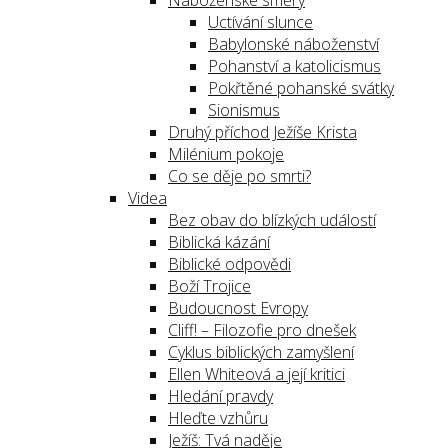
Náboženské směry
Uctívání slunce
Babylonské náboženství
Pohanství a katolicismus
Pokřtěné pohanské svátky
Sionismus
Druhý příchod Ježíše Krista
Milénium pokoje
Co se děje po smrti?
Videa
Bez obav do blízkých událostí
Biblická kázání
Biblické odpovědi
Boží Trojice
Budoucnost Evropy
Cliff! – Filozofie pro dnešek
Cyklus biblických zamyšlení
Ellen Whiteová a její kritici
Hledání pravdy
Hleďte vzhůru
Ježíš: Tvá naděje