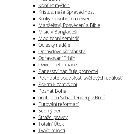
Konflikt myšlení
Kristus: naše Spravedlnost
Kroky k osobnímu oživení
Manželství, Posvěcení a Bible
Misie v Bangladéši
Modlitební seminář
Odlesky naděje
Opravdové křesťanství
Opravování Trhlin
Oživení reformace
Papežství naplňuje proroctví
Pochopte souvislosti světových událostí
Pokrm k zamyšlení
Poznat Boha
prof. John Scharffenberg v Brně
Putování reformací
Sedmý den
Strážci pravdy
Totální Útok
Tváře milosti