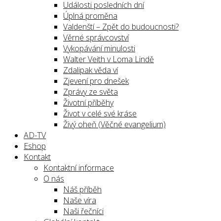
Události posledních dní
Úplná proměna
Valdenští – Zpět do budoucnosti?
Věrné správcovství
Vykopávání minulosti
Walter Veith v Loma Lindě
Zdalipak věda ví
Zjevení pro dnešek
Zprávy ze světa
Životní příběhy
Život v celé své kráse
Živý oheň (Věčné evangelium)
AD-TV
Eshop
Kontakt
Kontaktní informace
O nás
Náš příběh
Naše víra
Naši řečníci