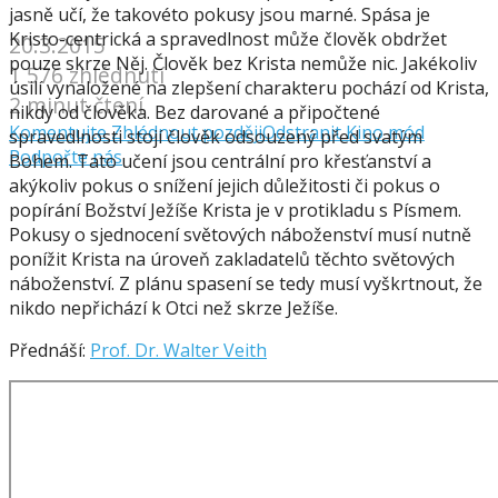
jasně učí, že takovéto pokusy jsou marné. Spása je
Kristo-centrická a spravedlnost může člověk obdržet
20.3.2015
pouze skrze Něj. Člověk bez Krista nemůže nic. Jakékoliv
1 576 zhlédnutí
úsilí vynaložené na zlepšení charakteru pochází od Krista,
2 minut čtení
nikdy od člověka. Bez darované a připočtené
Komentujte
Zhlédnout později
Odstranit
Kino mód
spravedlnosti stojí člověk odsouzený před svatým
Podpořte nás
Bohem. Tato učení jsou centrální pro křesťanství a
akýkoliv pokus o snížení jejich důležitosti či pokus o
popírání Božství Ježíše Krista je v protikladu s Písmem.
Pokusy o sjednocení světových náboženství musí nutně
ponížit Krista na úroveň zakladatelů těchto světových
náboženství. Z plánu spasení se tedy musí vyškrtnout, že
nikdo nepřichází k Otci než skrze Ježíše.
Přednáší:
Prof. Dr. Walter Veith