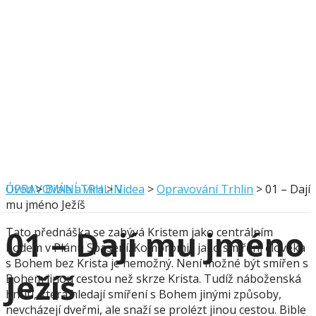
OPRAVOVÁNÍ TRHLIN
Úvod
>
Bible a víra
>
Videa
>
Opravování Trhlin
>
01 – Dají
mu jméno Ježíš
01 – Dají mu jméno
Tato přednáška se zabývá Kristem jako centrálním
bodem v Plánu Spasení. Kompromis jako smíření člověka
s Bohem bez Krista je nemožný. Není možné být smířen s
Ježíš
Bohem jinou cestou než skrze Krista. Tudíž náboženská
hnutí, která hledají smíření s Bohem jinými způsoby,
nevcházejí dveřmi, ale snaží se prolézt jinou cestou. Bible