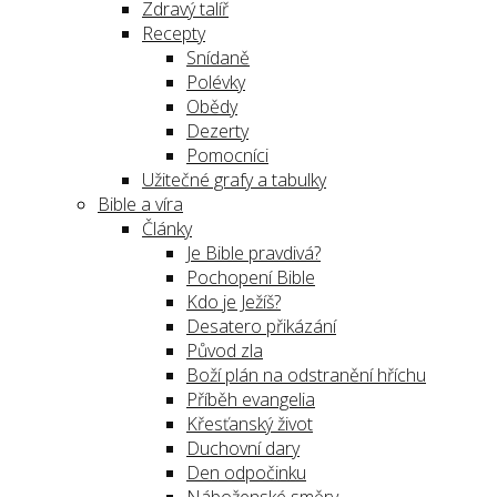
Zdravý talíř
Recepty
Snídaně
Polévky
Obědy
Dezerty
Pomocníci
Užitečné grafy a tabulky
Bible a víra
Články
Je Bible pravdivá?
Pochopení Bible
Kdo je Ježíš?
Desatero přikázání
Původ zla
Boží plán na odstranění hříchu
Příběh evangelia
Křesťanský život
Duchovní dary
Den odpočinku