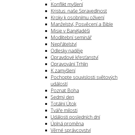
Konflikt myšlení
Kristus: naše Spravedlnost
Kroky k osobnímu oživení
Manželství, Posvěcení a Bible
Misie v Bangladéši
Modlitební seminář
Nepřátelství
Odlesky naděje
Opravdové křesťanství
Opravování Trhlin
K zamyšlení
Pochopte souvislosti světových
událostí
Poznat Boha
Sedmý den
Totální Útok
Tváře milosti
Události posledních dní
Úplná proměna
Věrné správcovství