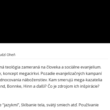
udzí Oheň
á teológia zameraná na človeka a sociálne evanjelium.
y, koncept megacirkvi. Pozadie evanjelizačných kampaní
ednocovania náboženstiev. Kam smerujú mega-kazatelia
nd, Bonnke, Hinn a ďalší? Čo je zdrojom ich inšpirácie?
“jazykmi”, šklbanie tela, svätý smiech atď. Používanie