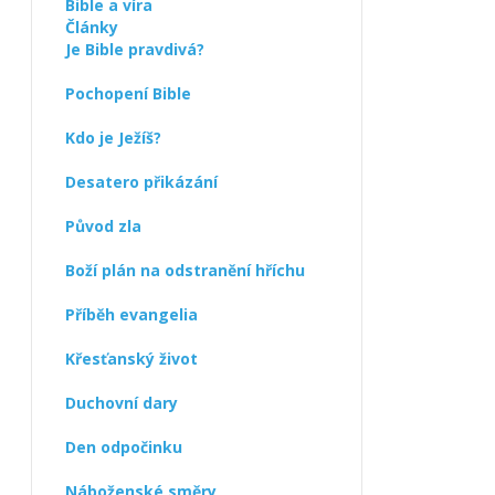
Bible a víra
Články
Je Bible pravdivá?
Pochopení Bible
Kdo je Ježíš?
Desatero přikázání
Původ zla
Boží plán na odstranění hříchu
Příběh evangelia
Křesťanský život
Duchovní dary
Den odpočinku
Náboženské směry