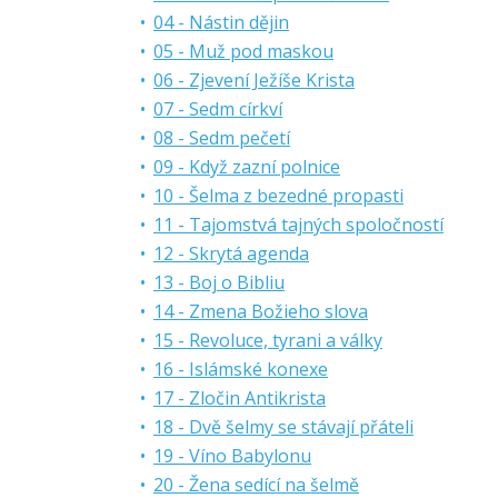
04 - Nástin dějin
05 - Muž pod maskou
06 - Zjevení Ježíše Krista
07 - Sedm církví
08 - Sedm pečetí
09 - Když zazní polnice
10 - Šelma z bezedné propasti
11 - Tajomstvá tajných spoločností
12 - Skrytá agenda
13 - Boj o Bibliu
14 - Zmena Božieho slova
15 - Revoluce, tyrani a války
16 - Islámské konexe
17 - Zločin Antikrista
18 - Dvě šelmy se stávají přáteli
19 - Víno Babylonu
20 - Žena sedící na šelmě