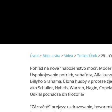
Úvod
>
Bible a víra
>
Videa
>
Totální Útok
>
25 – C
Pohľad na nové “náboženstvo moci”. Modern
Uspokojovanie potrieb, sebaúcta, Alfa kurz
Billyho Grahama. Úloha hudby v procese zj
ako Schuller, Hybels, Warren, Hagin, Copela
Odkiaľ pochádza ich filozofia?
“Zázračné” prejavy: uzdravovanie, hovorenie 