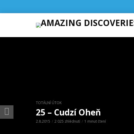
TOTÁLNÍ ÚTOK
25 – Cudzí Oheň
2.8.2015
2 025 zhlédnutí
1 minut čtení