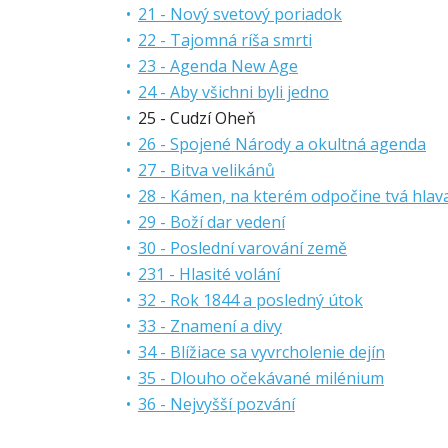
21 - Nový svetový poriadok
22 - Tajomná ríša smrti
23 - Agenda New Age
24 - Aby všichni byli jedno
25 - Cudzí Oheň
26 - Spojené Národy a okultná agenda
27 - Bitva velikánů
28 - Kámen, na kterém odpočine tvá hlav
29 - Boží dar vedení
30 - Poslední varování země
231 - Hlasité volání
32 - Rok 1844 a posledný útok
33 - Znamení a divy
34 - Blížiace sa vyvrcholenie dejín
35 - Dlouho očekávané milénium
36 - Nejvyšší pozvání