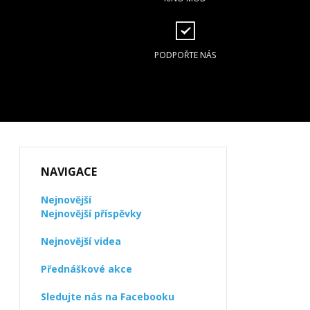
PODPOŘTE NÁS
NAVIGACE
Nejnovější
Nejnovější příspěvky
Nejnovější videa
Přednáškové akce
Sledujte nás na Facebooku