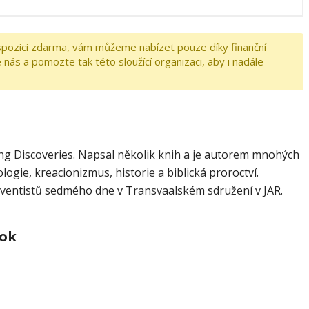
spozici zdarma, vám můžeme nabízet pouze díky finanční
nás a pomozte tak této sloužící organizaci, aby i nadále
ng Discoveries. Napsal několik knih a je autorem mnohých
logie, kreacionizmus, historie a biblická proroctví.
dventistů sedmého dne v Transvaalském sdružení v JAR.
tok