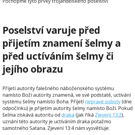
Pochopme tyto prvky trojandělského poselství:
Poselství varuje před
přijetím znamení šelmy a
před uctíváním šelmy či
jejího obrazu
Přijetí autority falešného náboženského systému
namísto Boží autority znamená, ve své podstatě, uctívání
systému šelmy namísto Boha. Přijetí
nepravé soboty
(dne
odpočinku) je přijetím autority šelmy namísto Boží. Pokud
šelma získává autoritu od
draka
(jak říká
Zjevení 13:2
),
uznání této autority je uctíváním draka potažmo
samotného Satana. Zjevení 13:4 nám vysvětluje: