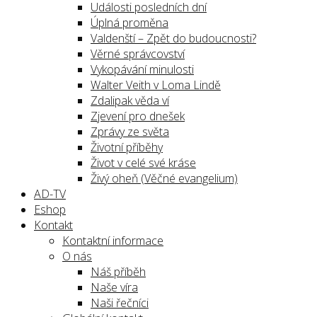
Události posledních dní
Úplná proměna
Valdenští – Zpět do budoucnosti?
Věrné správcovství
Vykopávání minulosti
Walter Veith v Loma Lindě
Zdalipak věda ví
Zjevení pro dnešek
Zprávy ze světa
Životní příběhy
Život v celé své kráse
Živý oheň (Věčné evangelium)
AD-TV
Eshop
Kontakt
Kontaktní informace
O nás
Náš příběh
Naše víra
Naši řečníci