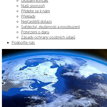
Globální kontakt
Naši sponzoři
Přidejte se k nám
Překlady
Nejčastější dotazy
Svědectví, zkušenosti a povzbuzení
Potvrzení o daru
Zásady ochrany osobních údajů
Podpořte nás