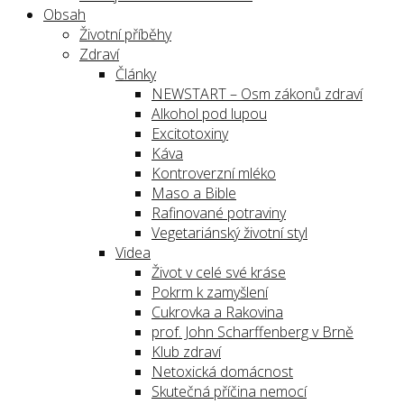
Obsah
Životní příběhy
Zdraví
Články
NEWSTART – Osm zákonů zdraví
Alkohol pod lupou
Excitotoxiny
Káva
Kontroverzní mléko
Maso a Bible
Rafinované potraviny
Vegetariánský životní styl
Videa
Život v celé své kráse
Pokrm k zamyšlení
Cukrovka a Rakovina
prof. John Scharffenberg v Brně
Klub zdraví
Netoxická domácnost
Skutečná příčina nemocí