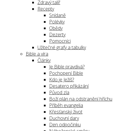
Zdravý talíř
Recepty
Snídaně
Polévky
Obědy
Dezerty
Pomocníci
Užitečné grafy a tabulky
Bible a víra
Články
Je Bible pravdivá?
Pochopení Bible
Kdo je Ježíš?
Desatero přikázání
Původ zla
Boží plán na odstranění hříchu
Příběh evangelia
Křesťanský život
Duchovní dary
Den odpočinku