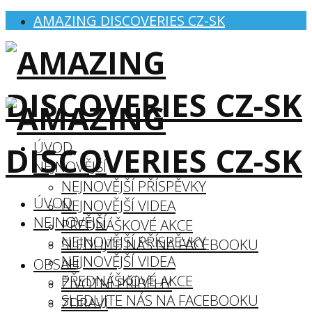
AMAZING DISCOVERIES CZ-SK
ÚVOD
NEJNOVĚJŠÍ
NEJNOVĚJŠÍ PŘÍSPĚVKY
ÚVOD
NEJNOVĚJŠÍ VIDEA
NEJNOVĚJŠÍ
PŘEDNÁŠKOVÉ AKCE
NEJNOVĚJŠÍ PŘÍSPĚVKY
SLEDUJTE NÁS NA FACEBOOKU
NEJNOVĚJŠÍ VIDEA
OBSAH
PŘEDNÁŠKOVÉ AKCE
ŽIVOTNÍ PŘÍBĚHY
SLEDUJTE NÁS NA FACEBOOKU
ZDRAVÍ