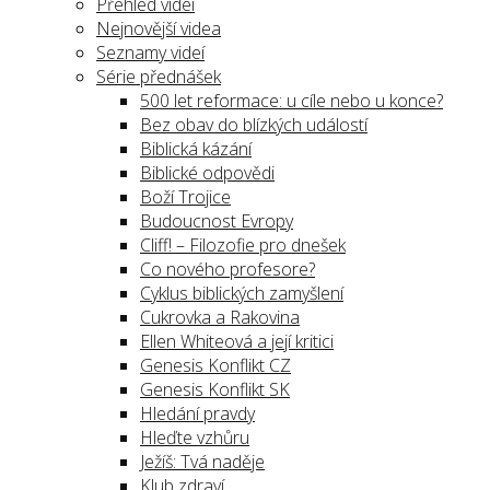
Přehled videí
Nejnovější videa
Seznamy videí
Série přednášek
500 let reformace: u cíle nebo u konce?
Bez obav do blízkých událostí
Biblická kázání
Biblické odpovědi
Boží Trojice
Budoucnost Evropy
Cliff! – Filozofie pro dnešek
Co nového profesore?
Cyklus biblických zamyšlení
Cukrovka a Rakovina
Ellen Whiteová a její kritici
Genesis Konflikt CZ
Genesis Konflikt SK
Hledání pravdy
Hleďte vzhůru
Ježíš: Tvá naděje
Klub zdraví