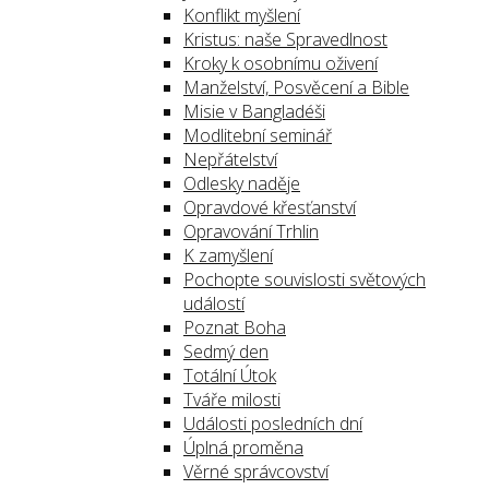
Konflikt myšlení
Kristus: naše Spravedlnost
Kroky k osobnímu oživení
Manželství, Posvěcení a Bible
Misie v Bangladéši
Modlitební seminář
Nepřátelství
Odlesky naděje
Opravdové křesťanství
Opravování Trhlin
K zamyšlení
Pochopte souvislosti světových
událostí
Poznat Boha
Sedmý den
Totální Útok
Tváře milosti
Události posledních dní
Úplná proměna
Věrné správcovství