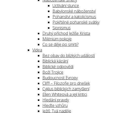
Náboženské směry
Uctívání slunce
Babylonské náboženství
Pohanství a katolicismus
Pokřtěné pohanské svátky
Sionismus
Druhý příchod Ježíše Krista
Milénium pokoje
Co se děje po smrti?
Videa
Bez obav do blízkých událostí
Biblická kázání
Biblické odpovědi
Boží Trojice
Budoucnost Evropy
Cliff! – Filozofie pro dnešek
Cyklus biblických zamyšlení
Ellen Whiteová a její kritici
Hledání pravdy
Hleďte vzhůru
Ježíš: Tvá naděje