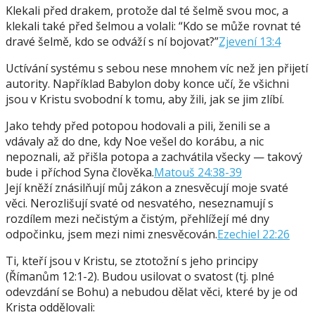
Klekali před drakem, protože dal té šelmě svou moc, a
klekali také před šelmou a volali: “Kdo se může rovnat té
dravé šelmě, kdo se odváží s ní bojovat?”
Zjevení 13:4
Uctívání systému s sebou nese mnohem víc než jen přijetí
autority. Například Babylon doby konce učí, že všichni
jsou v Kristu svobodní k tomu, aby žili, jak se jim zlíbí.
Jako tehdy před potopou hodovali a pili, ženili se a
vdávaly až do dne, kdy Noe vešel do korábu, a nic
nepoznali, až přišla potopa a zachvátila všecky — takový
bude i příchod Syna člověka.
Matouš 24:38-39
Její kněží znásilňují můj zákon a znesvěcují moje svaté
věci. Nerozlišují svaté od nesvatého, neseznamují s
rozdílem mezi nečistým a čistým, přehlížejí mé dny
odpočinku, jsem mezi nimi znesvěcován.
Ezechiel 22:26
Ti, kteří jsou v Kristu, se ztotožní s jeho principy
(Římanům 12:1-2). Budou usilovat o svatost (tj. plné
odevzdání se Bohu) a nebudou dělat věci, které by je od
Krista oddělovali: