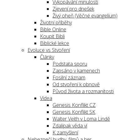
Vykopávání minulosti
Zjevení pro dnešek
Živý oheň (Věčné evangelium)
Životní příběhy
Bible Online
Koupit Bibli
Biblické lekce
Evoluce vs Stvoření
Články
Podstata sporu
Zapsáno v kamenech
Fosilní záznam
Od stvoření k obnově
Původ života a rozmanitosti
Videa
Genesis Konflikt CZ
Genesis Konflikt SK
Walter Veith v Loma Lindě
Zdalipak věda ví
K zamyšlení
Nebezpečí hudby, filmů a her