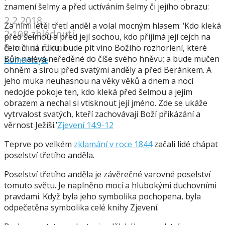
znamení šelmy a před uctíváním šelmy či jejího obrazu:
2.2.2018
Za nimi letěl třetí anděl a volal mocným hlasem: ‘Kdo kleká
2 108 zhlédnutí
před šelmou a před její sochou, kdo přijímá její cejch na
8 minut čtení
čelo či na ruku, bude pít víno Božího rozhorlení, které
Bůh nalévá neředěné do číše svého hněvu; a bude mučen
Komentujte
ohněm a sírou před svatými anděly a před Beránkem. A
jeho muka neuhasnou na věky věků a dnem a nocí
nedojde pokoje ten, kdo kleká před šelmou a jejím
obrazem a nechal si vtisknout její jméno. Zde se ukáže
vytrvalost svatých, kteří zachovávají Boží přikázání a
věrnost Ježíši.’
Zjevení 14:9-12
Teprve po velkém
zklamání v roce 1844
začali lidé chápat
poselství třetího anděla.
Poselství třetího anděla je závěrečné varovné poselství
tomuto světu. Je naplněno mocí a hlubokými duchovními
pravdami. Když byla jeho symbolika pochopena, byla
odpečetěna symbolika celé knihy Zjevení.