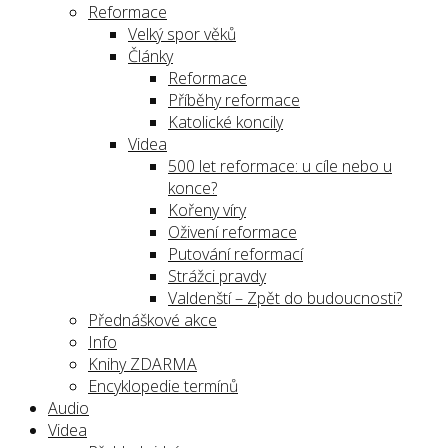
Reformace
Velký spor věků
Články
Reformace
Příběhy reformace
Katolické koncily
Videa
500 let reformace: u cíle nebo u
konce?
Kořeny víry
Oživení reformace
Putování reformací
Strážci pravdy
Valdenští – Zpět do budoucnosti?
Přednáškové akce
Info
Knihy ZDARMA
Encyklopedie termínů
Audio
Videa