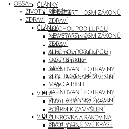
OBSAH
ČLÁNKY
ŽIVOTNÍ PŘÍBĚHY
NEWSTART – OSM ZÁKONŮ
ZDRAVÍ
ZDRAVÍ
ČLÁNKY
ALKOHOL POD LUPOU
NEWSTART – OSM ZÁKONŮ
EXCITOTOXINY
ZDRAVÍ
KÁVA
ALKOHOL POD LUPOU
KONTROVERZNÍ MLÉKO
EXCITOTOXINY
MASO A BIBLE
KÁVA
RAFINOVANÉ POTRAVINY
KONTROVERZNÍ MLÉKO
VEGETARIÁNSKÝ ŽIVOTNÍ
MASO A BIBLE
STYL
RAFINOVANÉ POTRAVINY
VIDEA
VEGETARIÁNSKÝ ŽIVOTNÍ
ŽIVOT V CELÉ SVÉ KRÁSE
STYL
POKRM K ZAMYŠLENÍ
VIDEA
CUKROVKA A RAKOVINA
ŽIVOT V CELÉ SVÉ KRÁSE
PROF. JOHN