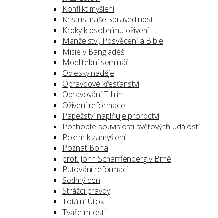
Konflikt myšlení
Kristus: naše Spravedlnost
Kroky k osobnímu oživení
Manželství, Posvěcení a Bible
Misie v Bangladéši
Modlitební seminář
Odlesky naděje
Opravdové křesťanství
Opravování Trhlin
Oživení reformace
Papežství naplňuje proroctví
Pochopte souvislosti světových událostí
Pokrm k zamyšlení
Poznat Boha
prof. John Scharffenberg v Brně
Putování reformací
Sedmý den
Strážci pravdy
Totální Útok
Tváře milosti