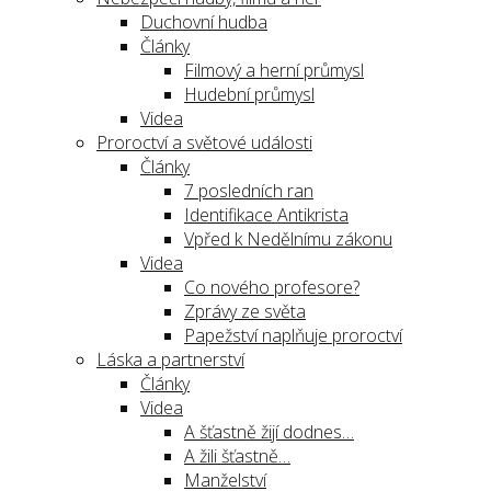
Duchovní hudba
Články
Filmový a herní průmysl
Hudební průmysl
Videa
Proroctví a světové události
Články
7 posledních ran
Identifikace Antikrista
Vpřed k Nedělnímu zákonu
Videa
Co nového profesore?
Zprávy ze světa
Papežství naplňuje proroctví
Láska a partnerství
Články
Videa
A šťastně žijí dodnes…
A žili šťastně…
Manželství