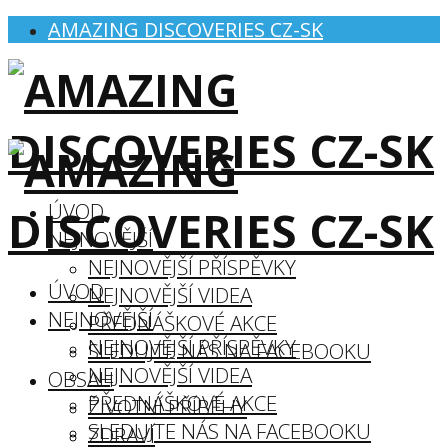
AMAZING DISCOVERIES CZ-SK
ÚVOD
NEJNOVĚJŠÍ
NEJNOVĚJŠÍ PŘÍSPĚVKY
ÚVOD
NEJNOVĚJŠÍ VIDEA
NEJNOVĚJŠÍ
PŘEDNÁŠKOVÉ AKCE
NEJNOVĚJŠÍ PŘÍSPĚVKY
SLEDUJTE NÁS NA FACEBOOKU
NEJNOVĚJŠÍ VIDEA
OBSAH
PŘEDNÁŠKOVÉ AKCE
ŽIVOTNÍ PŘÍBĚHY
SLEDUJTE NÁS NA FACEBOOKU
ZDRAVÍ