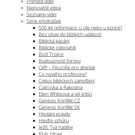
Přehled videí
Nejnovější videa
Seznamy videí
Série přednášek
500 let reformace: u cíle nebo u konce?
Bez obav do blízkých událostí
Biblická kázání
Biblické odpovědi
Boží Trojice
Budoucnost Evropy
Cliff! – Filozofie pro dnešek
Co nového profesore?
Cyklus biblických zamyšlení
Cukrovka a Rakovina
Ellen Whiteová a její kritici
Genesis Konflikt CZ
Genesis Konflikt SK
Hledání pravdy
Hleďte vzhůru
Ježíš: Tvá naděje
Klub zdraví