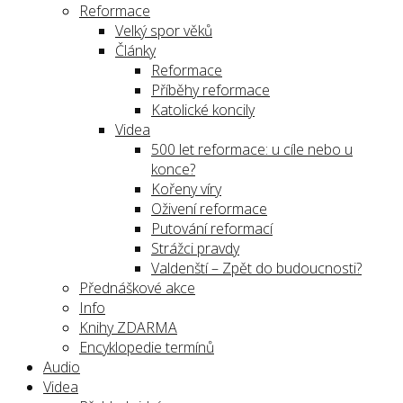
Reformace
Velký spor věků
Články
Reformace
Příběhy reformace
Katolické koncily
Videa
500 let reformace: u cíle nebo u
konce?
Kořeny víry
Oživení reformace
Putování reformací
Strážci pravdy
Valdenští – Zpět do budoucnosti?
Přednáškové akce
Info
Knihy ZDARMA
Encyklopedie termínů
Audio
Videa