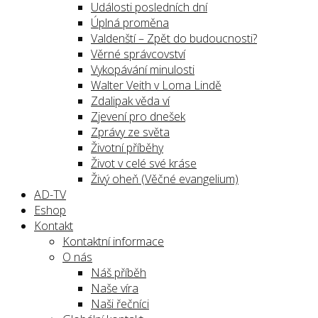
Události posledních dní
Úplná proměna
Valdenští – Zpět do budoucnosti?
Věrné správcovství
Vykopávání minulosti
Walter Veith v Loma Lindě
Zdalipak věda ví
Zjevení pro dnešek
Zprávy ze světa
Životní příběhy
Život v celé své kráse
Živý oheň (Věčné evangelium)
AD-TV
Eshop
Kontakt
Kontaktní informace
O nás
Náš příběh
Naše víra
Naši řečníci