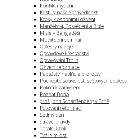
Konflikt myšlení
Kristus: naše Spravedlnost
Kroky k osobnímu oživení
Manželství, Posvěcení a Bible
Misie v Bangladéši
Modlitební seminář
Odlesky naděje
Opravdové křesťanství
Opravování Trhlin
Oživení reformace
Papežství naplňuje proroctví
Pochopte souvislosti světových událostí
Pokrm k zamyšlení
Poznat Boha
prof. John Scharffenberg v Brně
Putování reformací
Sedmý den
Strážci pravdy
Totální Útok
Tváře milosti