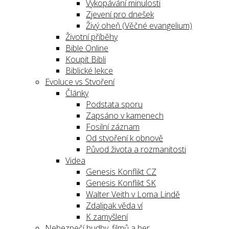
Vykopávání minulosti
Zjevení pro dnešek
Živý oheň (Věčné evangelium)
Životní příběhy
Bible Online
Koupit Bibli
Biblické lekce
Evoluce vs Stvoření
Články
Podstata sporu
Zapsáno v kamenech
Fosilní záznam
Od stvoření k obnově
Původ života a rozmanitosti
Videa
Genesis Konflikt CZ
Genesis Konflikt SK
Walter Veith v Loma Lindě
Zdalipak věda ví
K zamyšlení
Nebezpečí hudby, filmů a her