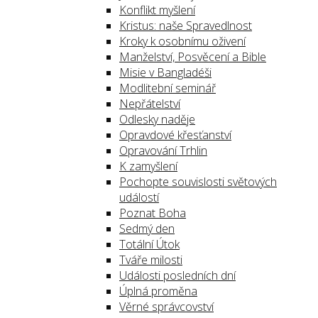
Konflikt myšlení
Kristus: naše Spravedlnost
Kroky k osobnímu oživení
Manželství, Posvěcení a Bible
Misie v Bangladéši
Modlitební seminář
Nepřátelství
Odlesky naděje
Opravdové křesťanství
Opravování Trhlin
K zamyšlení
Pochopte souvislosti světových
událostí
Poznat Boha
Sedmý den
Totální Útok
Tváře milosti
Události posledních dní
Úplná proměna
Věrné správcovství