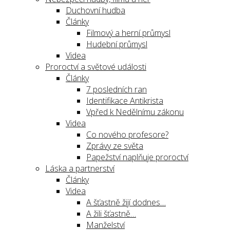
Duchovní hudba
Články
Filmový a herní průmysl
Hudební průmysl
Videa
Proroctví a světové události
Články
7 posledních ran
Identifikace Antikrista
Vpřed k Nedělnímu zákonu
Videa
Co nového profesore?
Zprávy ze světa
Papežství naplňuje proroctví
Láska a partnerství
Články
Videa
A šťastně žijí dodnes…
A žili šťastně…
Manželství