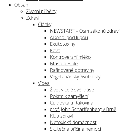
Obsah
Životní příběhy
Zdraví
Články
NEWSTART – Osm zákonů zdraví
Alkohol pod lupou
Excitotoxiny
Káva
Kontroverzní mléko
Maso a Bible
Rafinované potraviny
Vegetariánský životní styl
Videa
Život v celé své kráse
Pokrm k zamyšlení
Cukrovka a Rakovina
prof. John Scharffenberg v Brně
Klub zdraví
Netoxická domácnost
Skutečná příčina nemocí