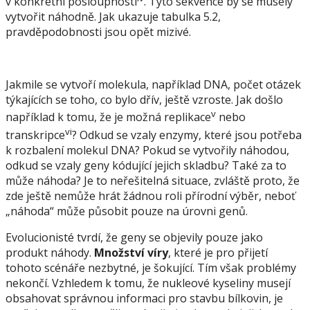
v konkrétní posloupnosti
. Tyto sekvence by se musely
vytvořit náhodně. Jak ukazuje tabulka 5.2,
pravděpodobnosti jsou opět mizivé.
Jakmile se vytvoří molekula, například DNA, počet otázek
týkajících se toho, co bylo dřív, ještě vzroste. Jak došlo
v
například k tomu, že je možná replikace
nebo
vi
transkripce
? Odkud se vzaly enzymy, které jsou potřeba
k rozbalení molekul DNA? Pokud se vytvořily náhodou,
odkud se vzaly geny kódující jejich skladbu? Také za to
může náhoda? Je to neřešitelná situace, zvláště proto, že
zde ještě nemůže hrát žádnou roli přírodní výběr, neboť
„náhoda“ může působit pouze na úrovni genů.
Evolucionisté tvrdí, že geny se objevily pouze jako
produkt náhody.
Množství víry
, které je pro přijetí
tohoto scénáře nezbytné, je šokující. Tím však problémy
nekončí. Vzhledem k tomu, že nukleové kyseliny musejí
obsahovat správnou informaci pro stavbu bílkovin, je