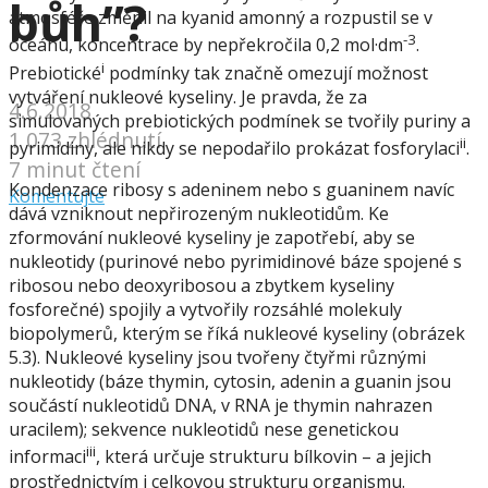
bůh”?
atmosféře změnil na kyanid amonný a rozpustil se v
-3
oceánu, koncentrace by nepřekročila 0,2 mol·dm
.
i
Prebiotické
podmínky tak značně omezují možnost
vytváření nukleové kyseliny. Je pravda, že za
4.6.2018
simulovaných prebiotických podmínek se tvořily puriny a
1 073 zhlédnutí
ii
pyrimidiny, ale nikdy se nepodařilo prokázat fosforylaci
.
7 minut čtení
Kondenzace ribosy s adeninem nebo s guaninem navíc
Komentujte
dává vzniknout nepřirozeným nukleotidům. Ke
zformování nukleové kyseliny je zapotřebí, aby se
nukleotidy (purinové nebo pyrimidinové báze spojené s
ribosou nebo deoxyribosou a zbytkem kyseliny
fosforečné) spojily a vytvořily rozsáhlé molekuly
biopolymerů, kterým se říká nukleové kyseliny (obrázek
5.3). Nukleové kyseliny jsou tvořeny čtyřmi různými
nukleotidy (báze thymin, cytosin, adenin a guanin jsou
součástí nukleotidů DNA, v RNA je thymin nahrazen
uracilem); sekvence nukleotidů nese genetickou
iii
informaci
, která určuje strukturu bílkovin – a jejich
prostřednictvím i celkovou strukturu organismu.