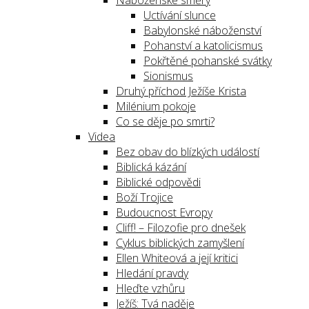
Náboženské směry
Uctívání slunce
Babylonské náboženství
Pohanství a katolicismus
Pokřtěné pohanské svátky
Sionismus
Druhý příchod Ježíše Krista
Milénium pokoje
Co se děje po smrti?
Videa
Bez obav do blízkých událostí
Biblická kázání
Biblické odpovědi
Boží Trojice
Budoucnost Evropy
Cliff! – Filozofie pro dnešek
Cyklus biblických zamyšlení
Ellen Whiteová a její kritici
Hledání pravdy
Hleďte vzhůru
Ježíš: Tvá naděje