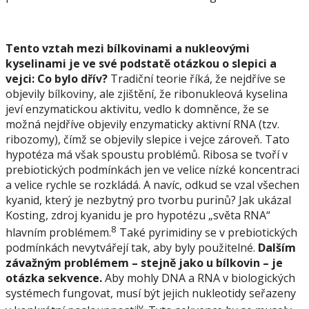
Tento vztah mezi bílkovinami a nukleovými
kyselinami je ve své podstatě otázkou o slepici a
vejci: Co bylo dřív?
Tradiční teorie říká, že nejdříve se
objevily bílkoviny, ale zjištění, že ribonukleová kyselina
jeví enzymatickou aktivitu, vedlo k domněnce, že se
možná nejdříve objevily enzymaticky aktivní RNA (tzv.
ribozomy), čímž se objevily slepice i vejce zároveň. Tato
hypotéza má však spoustu problémů. Ribosa se tvoří v
prebiotických podmínkách jen ve velice nízké koncentraci
a velice rychle se rozkládá. A navíc, odkud se vzal všechen
kyanid, který je nezbytný pro tvorbu purinů? Jak ukázal
Kosting, zdroj kyanidu je pro hypotézu „světa RNA“
8
hlavním problémem.
Také pyrimidiny se v prebiotických
podmínkách nevytvářejí tak, aby byly použitelné.
Dalším
závažným problémem – stejně jako u bílkovin – je
otázka sekvence.
Aby mohly DNA a RNA v biologických
systémech fungovat, musí být jejich nukleotidy seřazeny
iv