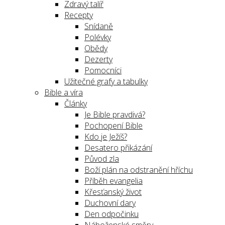
Zdravý talíř
Recepty
Snídaně
Polévky
Obědy
Dezerty
Pomocníci
Užitečné grafy a tabulky
Bible a víra
Články
Je Bible pravdivá?
Pochopení Bible
Kdo je Ježíš?
Desatero přikázání
Původ zla
Boží plán na odstranění hříchu
Příběh evangelia
Křesťanský život
Duchovní dary
Den odpočinku