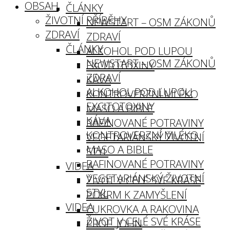
OBSAH
ČLÁNKY
ŽIVOTNÍ PŘÍBĚHY
NEWSTART – OSM ZÁKONŮ
ZDRAVÍ
ZDRAVÍ
ČLÁNKY
ALKOHOL POD LUPOU
NEWSTART – OSM ZÁKONŮ
EXCITOTOXINY
ZDRAVÍ
KÁVA
ALKOHOL POD LUPOU
KONTROVERZNÍ MLÉKO
EXCITOTOXINY
MASO A BIBLE
KÁVA
RAFINOVANÉ POTRAVINY
KONTROVERZNÍ MLÉKO
VEGETARIÁNSKÝ ŽIVOTNÍ
MASO A BIBLE
STYL
RAFINOVANÉ POTRAVINY
VIDEA
VEGETARIÁNSKÝ ŽIVOTNÍ
ŽIVOT V CELÉ SVÉ KRÁSE
STYL
POKRM K ZAMYŠLENÍ
VIDEA
CUKROVKA A RAKOVINA
ŽIVOT V CELÉ SVÉ KRÁSE
PROF. JOHN