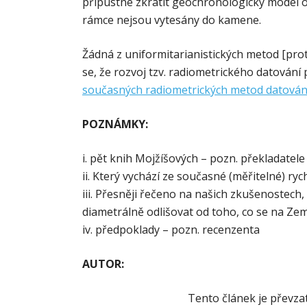
přípustné zkrátit geochronologický model o mi
rámce nejsou vytesány do kamene.
Žádná z uniformitarianistických metod [pro
se, že rozvoj tzv. radiometrického datování
současných radiometrických metod datování
POZNÁMKY:
i. pět knih Mojžíšových – pozn. překladatele
ii. Který vychází ze současné (měřitelné) ry
iii. Přesněji řečeno na našich zkušenostec
diametrálně odlišovat od toho, co se na Zem
iv. předpoklady – pozn. recenzenta
AUTOR:
Tento článek je převza