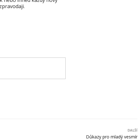
k nebo ihned každý nový
zpravodaji.
DALŠÍ
Důkazy pro mladý vesmír