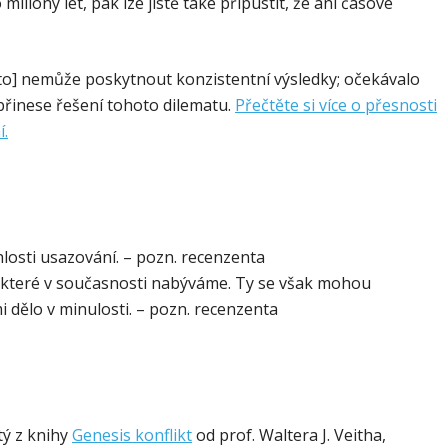
liony let, pak lze jistě také připustit, že ani časové
to] nemůže poskytnout konzistentní výsledky; očekávalo
 přinese řešení tohoto dilematu.
Přečtěte si více o přesnosti
.
chlosti usazování. – pozn. recenzenta
h, které v současnosti nabýváme. Ty se však mohou
i dělo v minulosti. – pozn. recenzenta
tý z knihy
Genesis konflikt
od prof. Waltera J. Veitha,