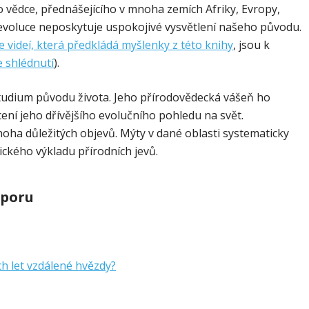
vědce, přednášejícího v mnoha zemích Afriky, Evropy,
e evoluce neposkytuje uspokojivé vysvětlení našeho původu.
e videí, která předkládá myšlenky z této knihy
, jsou k
 shlédnutí
).
 studium původu života. Jeho přírodovědecká vášeň ho
ení jeho dřívějšího evolučního pohledu na svět.
ha důležitých objevů. Mýty v dané oblasti systematicky
ického výkladu přírodních jevů.
sporu
ch let vzdálené hvězdy?