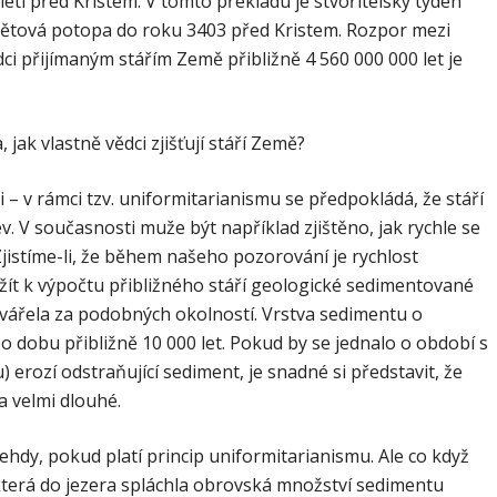
letí před Kristem. V tomto překladu je stvořitelský týden
větová potopa do roku 3403 před Kristem. Rozpor mezi
ci přijímaným stářím Země přibližně 4 560 000 000 let je
 jak vlastně vědci zjišťují stáří Země?
 – v rámci tzv. uniformitarianismu se předpokládá, že stáří
v. V současnosti muže být například zjištěno, jak rychle se
jistíme-li, že během našeho pozorování je rychlost
žít k výpočtu přibližného stáří geologické sedimentované
tvářela za podobných okolností. Vrstva sedimentu o
o dobu přibližně 10 000 let. Pokud by se jednalo o období s
erozí odstraňující sediment, je snadné si představit, že
a velmi dlouhé.
hdy, pokud platí princip uniformitarianismu. Ale co když
 která do jezera spláchla obrovská množství sedimentu