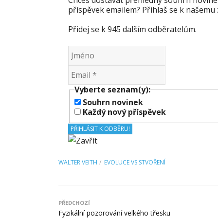
Chceš dostávat přehledný souhrn novine
příspěvek emailem? Přihlaš se k našemu 
Přidej se k 945 dalším odběratelům.
Vyberte seznam(y):
Souhrn novinek
Každý nový příspěvek
WALTER VEITH
EVOLUCE VS STVOŘENÍ
PŘEDCHOZÍ
Fyzikální pozorování velkého třesku