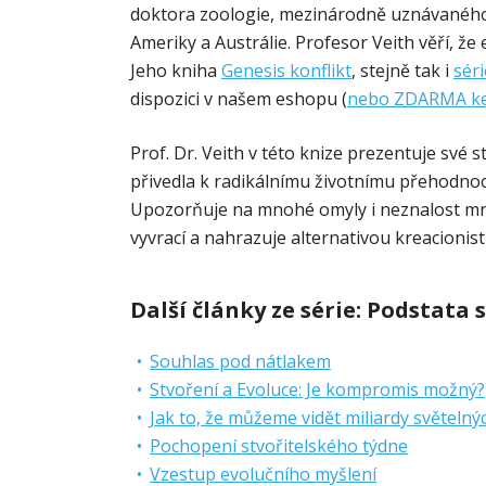
doktora zoologie, mezinárodně uznávaného 
Ameriky a Austrálie. Profesor Veith věří, ž
Jeho kniha
Genesis konflikt
, stejně tak i
séri
dispozici v našem eshopu (
nebo ZDARMA ke
Prof. Dr. Veith v této knize prezentuje své
přivedla k radikálnímu životnímu přehodnoc
Upozorňuje na mnohé omyly i neznalost mno
vyvrací a nahrazuje alternativou kreacionist
Další články ze série:
Podstata 
Souhlas pod nátlakem
Stvoření a Evoluce: Je kompromis možný?
Jak to, že můžeme vidět miliardy světelný
Pochopení stvořitelského týdne
Vzestup evolučního myšlení