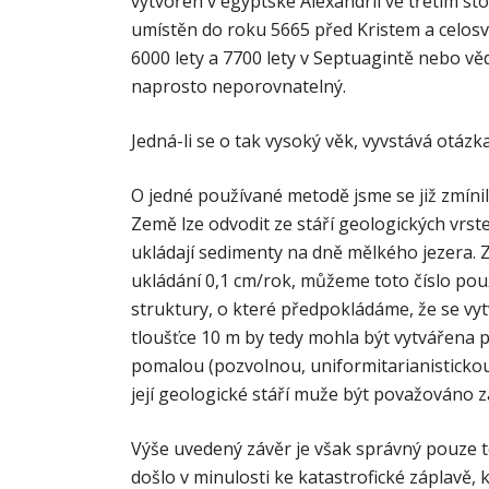
vytvořen v egyptské Alexandrii ve třetím sto
umístěn do roku 5665 před Kristem a celos
6000 lety a 7700 lety v Septuagintě nebo věd
naprosto neporovnatelný.
Jedná-li se o tak vysoký věk, vyvstává otázka,
O jedné používané metodě jsme se již zmínili
Země lze odvodit ze stáří geologických vrste
ukládají sedimenty na dně mělkého jezera. Z
ukládání 0,1 cm/rok, můžeme toto číslo pou
struktury, o které předpokládáme, že se vy
tloušťce 10 m by tedy mohla být vytvářena p
pomalou (pozvolnou, uniformitarianistickou) 
její geologické stáří muže být považováno z
Výše uvedený závěr je však správný pouze te
došlo v minulosti ke katastrofické záplavě,