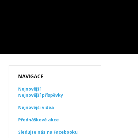
NAVIGACE
Nejnovější
Nejnovější příspěvky
Nejnovější videa
Přednáškové akce
Sledujte nás na Facebooku