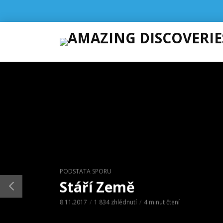
PODSTATA SPORU
Stáří Země
8.11.2017
1 834 zhlédnutí
4 minut čtení