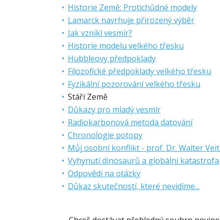
Historie Země: Protichůdné modely
Lamarck navrhuje přirozený výběr
Jak vznikl vesmír?
Historie modelu velkého třesku
Hubbleovy předpoklady
Filozofické předpoklady velkého třesku
Fyzikální pozorování velkého třesku
Stáří Země
Důkazy pro mladý vesmír
Radiokarbonová metoda datování
Chronologie potopy
Můj osobní konflikt - prof. Dr. Walter Vei
Vyhynutí dinosaurů a globální katastrofa
Odpovědi na otázky
Důkaz skutečností, které nevidíme...