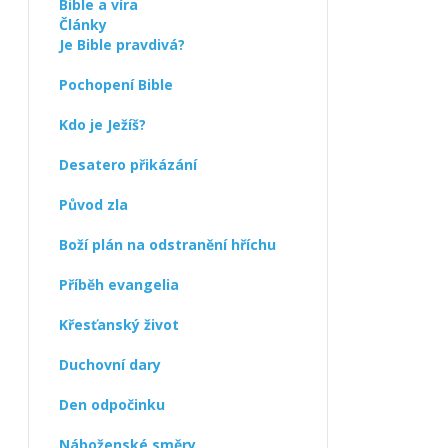
Bible a víra
Články
Je Bible pravdivá?
Pochopení Bible
Kdo je Ježíš?
Desatero přikázání
Původ zla
Boží plán na odstranění hříchu
Příběh evangelia
Křesťanský život
Duchovní dary
Den odpočinku
Náboženské směry