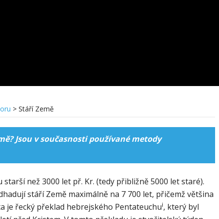
poru
>
Stáří Země
emě? Jsou v současnosti používané metody
tarší než 3000 let př. Kr. (tedy přibližně 5000 let staré).
dhadují stáří Země maximálně na 7 700 let, přičemž většina
i
inta je řecký překlad hebrejského Pentateuchu
, který byl