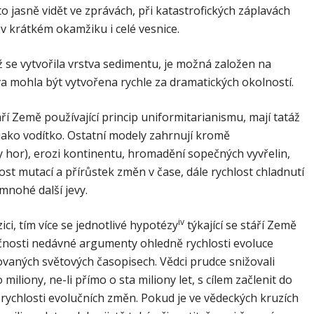
jasně vidět ve zprávách, při katastrofických záplavách
 krátkém okamžiku i celé vesnice.
ež se vytvořila vrstva sedimentu, je možná založen na
va mohla být vytvořena rychle za dramatických okolností.
í Země používající princip uniformitarianismu, mají tatáž
ako vodítko. Ostatní modely zahrnují kromě
y hor), erozi kontinentu, hromadění sopečných vyvřelin,
lost mutací a přírůstek změn v čase, dále rychlost chladnutí
mnohé další jevy.
iv
ci, tím více se jednotlivé hypotézy
týkající se stáří Země
čnosti nedávné argumenty ohledně rychlosti evoluce
vaných světových časopisech. Vědci prudce snižovali
iony, ne-li přímo o sta miliony let, s cílem začlenit do
rychlosti evolučních změn. Pokud je ve vědeckých kruzích