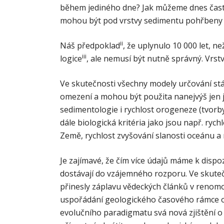
během jediného dne? Jak můžeme dnes často 
mohou být pod vrstvy sedimentu pohřbeny v
ii
Náš předpoklad
, že uplynulo 10 000 let, n
iii
logice
, ale nemusí být nutně správný. Vrst
Ve skutečnosti všechny modely určování stář
omezení a mohou být použita nanejvýš jen j
sedimentologie i rychlost orogeneze (tvorb
dále biologická kritéria jako jsou např. rych
Země, rychlost zvyšování slanosti oceánu a 
Je zajímavé, že čím více údajů máme k dispozi
dostávají do vzájemného rozporu. Ve skute
přinesly záplavu vědeckých článků v renomo
uspořádání geologického časového rámce o mil
evolučního paradigmatu svá nová zjištění o 