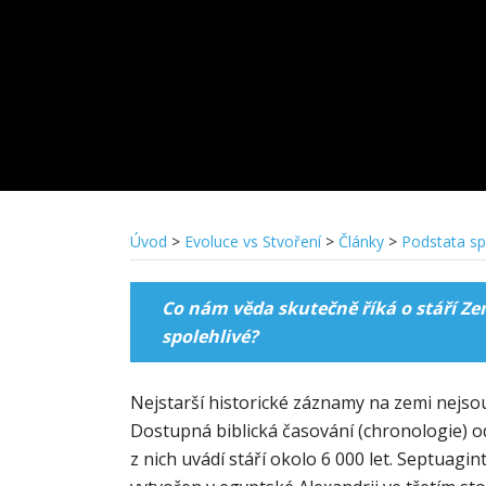
Úvod
>
Evoluce vs Stvoření
>
Články
>
Podstata s
Co nám věda skutečně říká o stáří Z
spolehlivé?
Nejstarší historické záznamy na zemi nejsou s
Dostupná biblická časování (chronologie) o
z nich uvádí stáří okolo 6 000 let. Septuag