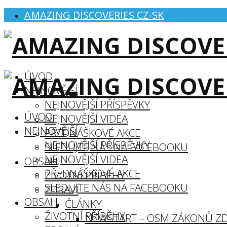
AMAZING DISCOVERIES CZ-SK
ÚVOD
NEJNOVĚJŠÍ
NEJNOVĚJŠÍ PŘÍSPĚVKY
ÚVOD
NEJNOVĚJŠÍ VIDEA
NEJNOVĚJŠÍ
PŘEDNÁŠKOVÉ AKCE
NEJNOVĚJŠÍ PŘÍSPĚVKY
SLEDUJTE NÁS NA FACEBOOKU
NEJNOVĚJŠÍ VIDEA
OBSAH
PŘEDNÁŠKOVÉ AKCE
ŽIVOTNÍ PŘÍBĚHY
SLEDUJTE NÁS NA FACEBOOKU
ZDRAVÍ
OBSAH
ČLÁNKY
ŽIVOTNÍ PŘÍBĚHY
NEWSTART – OSM ZÁKONŮ ZD